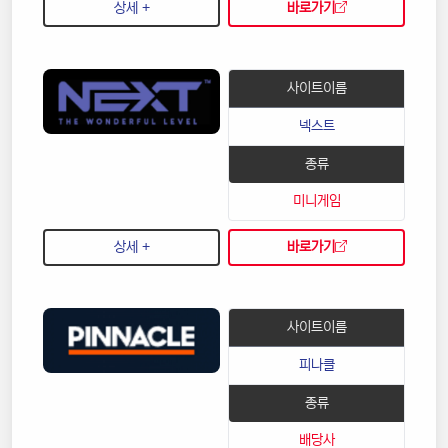
상세 +
바로가기
사이트이름
넥스트
종류
미니게임
상세 +
바로가기
사이트이름
피나클
종류
배당사