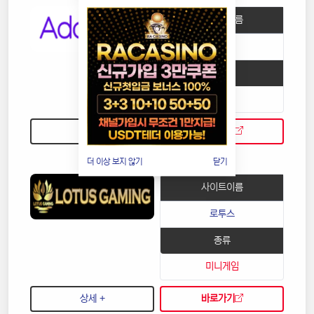
사이트이름
에드콘
종류
기타
상세 +
바로가기
더 이상 보지 않기
닫기
사이트이름
로투스
종류
미니게임
상세 +
바로가기