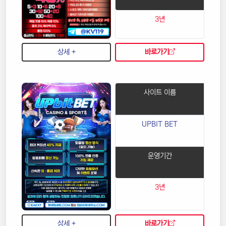
3년
상세 +
바로가기
사이트 이름
UPBIT BET
운영기간
3년
상세 +
바로가기