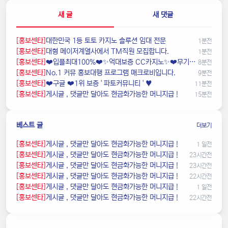
새 글
새 댓글
[홍보센타]
️대한민국️ 1등 토토 카지노 솔루션 임대 전문
1분전
[홍보센타]
️️대형 메이저계열사에서 TM직원 모집합니다.
1분전
[홍보센타]
❤️️입플최대100%❤️✨억대보증 CC카지노✨❤️무기명테더가입O❤️블랙가입O❤️승인전화X❤️
8분전
[홍보센타]
️️No.1 커뮤 홍보대행 프️로그램 매크로비입니다.
9분전
[홍보센타]
❤️️구글 ❤️1위 보증 ' 파토커뮤니티 ' ♥️
11분전
[홍보센타]
️️게시글 , 댓글만 달아도 현금화가능한 머니지급 !
15분전
베스트 글
더보기
[홍보센타]
️️게시글 , 댓글만 달아도 현금화가능한 머니지급 !
1 일전
[홍보센타]
️️게시글 , 댓글만 달아도 현금화가능한 머니지급 !
23시간전
[홍보센타]
️️게시글 , 댓글만 달아도 현금화가능한 머니지급 !
23시간전
[홍보센타]
️️게시글 , 댓글만 달아도 현금화가능한 머니지급 !
22시간전
[홍보센타]
️️게시글 , 댓글만 달아도 현금화가능한 머니지급 !
1 일전
[홍보센타]
️️게시글 , 댓글만 달아도 현금화가능한 머니지급 !
22시간전