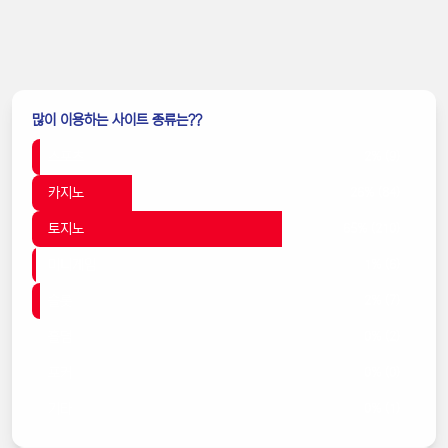
많이 이용하는 사이트 종류는??
스포츠
2% (9)
카지노
26% (84)
토지노
65% (210)
미니게임
1% (6)
슬롯
2% (7)
홀덤
0% (2)
포커
0% (0)
기타
0% (1)