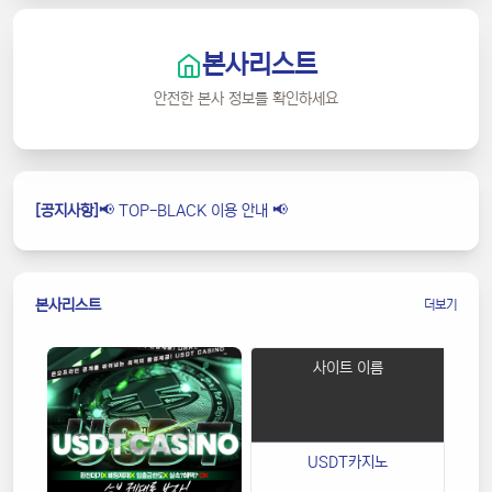
본사리스트
안전한 본사 정보를 확인하세요
[공지사항]
📢 TOP-BLACK 사칭주의 📢
[공지사항]
📢 TOP-BLACK 이용 안내 📢
본사리스트
더보기
사이트 이름
USDT카지노