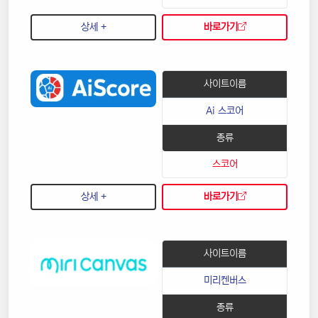
상세 +
바로가기
사이트이름
Ai 스코어
종류
스코어
상세 +
바로가기
사이트이름
미리켄버스
종류