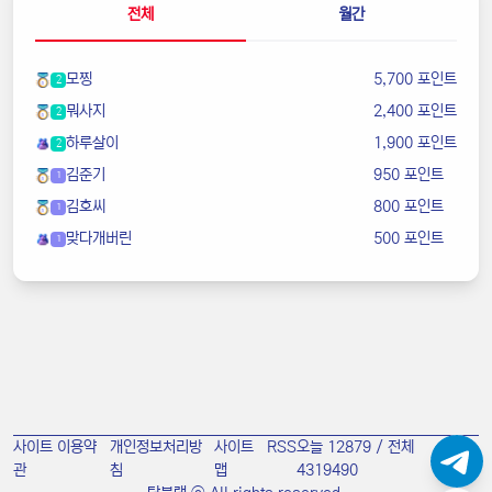
전체
월간
모찡
5,700 포인트
2
뭐사지
2,400 포인트
2
하루살이
1,900 포인트
2
김준기
950 포인트
1
김호씨
800 포인트
1
맞다개버린
500 포인트
1
사이트 이용약
개인정보처리방
사이트
RSS
오늘 12879 / 전체
관
침
맵
4319490