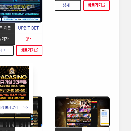
상세 +
바로가기
트 이름
UPBIT BET
영기간
3년
세 +
바로가기
이상 보지 않기
닫기