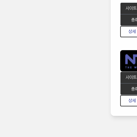
사이트
종
상세 
사이트
종
상세 