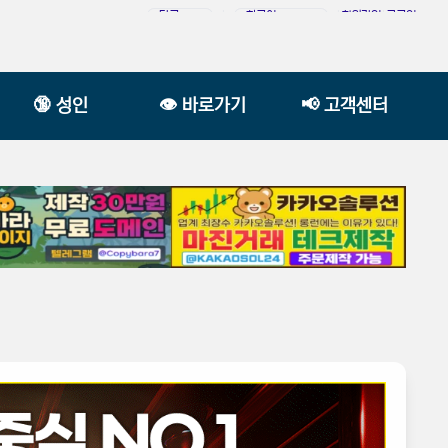
|
|
회원가입
|
로그인
🔞 성인
👁️ 바로가기
📢 고객센터