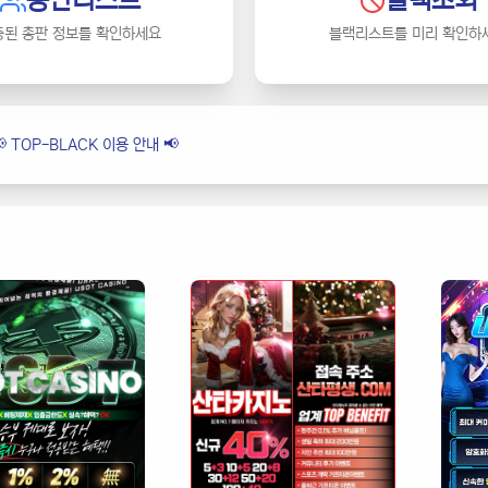
총판리스트
블랙조회
증된 총판 정보를 확인하세요
블랙리스트를 미리 확인하
📢 TOP-BLACK 사칭주의 📢
📢 TOP-BLACK 이용 안내 📢