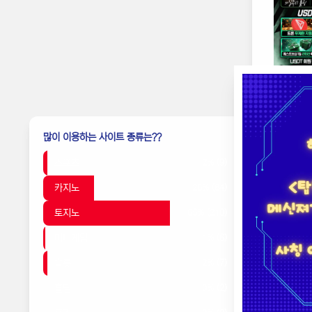
사이트
많이 이용하는 사이트 종류는??
운영
스포츠
2% (9)
상세 
카지노
26% (84)
토지노
65% (210)
미니게임
1% (6)
슬롯
2% (7)
홀덤
0% (2)