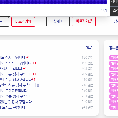
사이트 이름
차무식 BET
사이
 이름
도깨비
닫기
운영기간
3년이상
운
기간
4년이상
상세 +
바로가기
상
+
바로가기
홍보
더보기
노 정사 구합니다.
+1
190 일전
업체
노 / 카지노 구합니다.
+1
190 일전
업체
 정사 구합니다.
+1
209 일전
업체
지노 슬롯 정사 구합니다
+1
209 일전
업체
판팀 신규 정사구합니다
+1
210 일전
업체
판팀 신규 정사 구합니다 !!
210 일전
업체
지노 롤링총판합니다 .
210 일전
업체
지노 슬롯 정사 구합니다
231 일전
업체
용있는곳 정사 구합니다
240 일전
업체
 토지노 구합니다 !!!
241 일전
업체