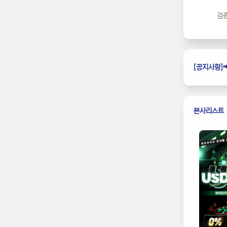
검
[공지사항]
[공지사항]
본사리스트