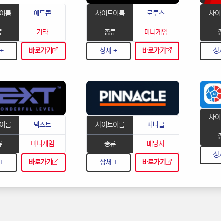
이름
에드콘
사이트이름
로투스
사이
류
기타
종류
미니게임
+
바로가기
상세 +
바로가기
상
사이
이름
넥스트
사이트이름
피나클
류
미니게임
종류
배당사
상
+
바로가기
상세 +
바로가기