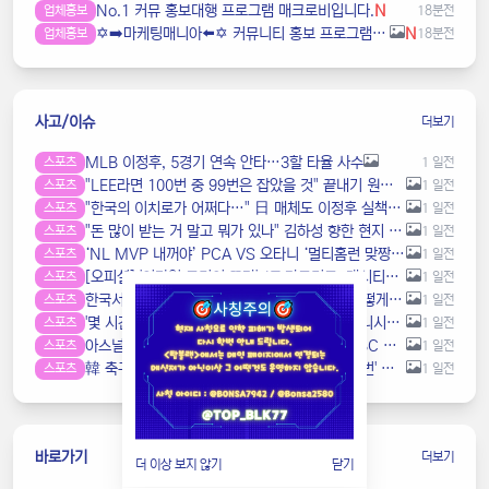
️️No.1 커뮤 홍보대행 프️로그램 매크로비입니다.
N
업체홍보
18분전
✡️➡️마케팅매니아⬅️✡️ 커뮤니티 홍보 프로그램⭐️구글 찌라시 프로그램⭐️카톡 텔레 미니게임 오토픽⭐️마케팅프로그램✡️ fig3
N
업체홍보
18분전
사고/이슈
더보기
MLB 이정후, 5경기 연속 안타…3할 타율 사수
스포츠
1 일전
"LEE라면 100번 중 99번은 잡았을 것" 끝내기 원흉 된 이정후 실수, SF 레전드도 日 언론도 감쌌다
스포츠
1 일전
"한국의 이치로가 어쩌다…" 日 매체도 이정후 실책에 안타까움, "100번 중 99번은 잡는 타구"
스포츠
1 일전
"돈 많이 받는 거 말고 뭐가 있나" 김하성 향한 현지 매체 직격탄…"로스터 한 자리 낭비" 날선 비판
스포츠
1 일전
‘NL MVP 내꺼야’ PCA VS 오타니 ‘멀티홈런 맞짱’→‘CHC, LAD 스윕’
스포츠
1 일전
[오피셜] '이강인 드디어 뜬다' AT 마드리드, 맨시티전 소집 명단 발표... 알바레스·바에나 등은 제외
스포츠
1 일전
한국서 비공식 데뷔…이강인, AT마드리드서 어떻게 활용될까
스포츠
1 일전
'몇 시간 내로 결정될 가능성' 레알 마드리드, 비니시우스에게 상향 재계약 제시… 거절 시 아스널도 가속화할 준비 중
스포츠
1 일전
아스널 가는 거 아니었나, 레알이 붙잡는다…BBC 전망 ‘비니시우스 재계약 수 시간 내 결정’
스포츠
1 일전
韓 축구 역사상 이런 대우받은 선수 없었다…'7번' 이강인, 아틀레티코 마드리드 '지극정성' 의료진→스태프 파견 '데뷔전 치를 준비'
스포츠
1 일전
바로가기
더보기
더 이상 보지 않기
닫기