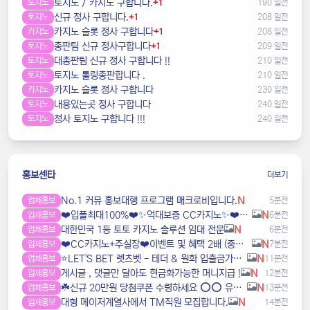
토지노 / 카지노 구합니다.
토지노
+1
190 일전
신규 정사 구합니다.
토지노
+1
208 일전
카지노 슬롯 정사 구합니다
카지노
+1
208 일전
총판팀 신규 정사구합니다
토지노
+1
209 일전
대총판팀 신규 정사 구합니다 !!
토지노
210 일전
토지노 롤링총판합니다 .
토지노
210 일전
카지노 슬롯 정사 구합니다
카지노
230 일전
내용있는곳 정사 구합니다
토지노
240 일전
정사 토지노 구합니다 !!!
토지노
240 일전
홍보센타
더보기
️️No.1 커뮤 홍보대행 프️로그램 매크로비입니다.
N
업체홍보
5분전
❤️️입플최대100%❤️✨억대보증 CC카지노✨❤️무기명테더가입O❤️블랙가입O❤️승인전화X❤️
N
업체홍보
6분전
️대한민국️ 1등 토토 카지노 솔루션 임대 전문
N
업체홍보
6분전
❤️CC️카지노+주실장❤️이벤트 및 혜택 2배 (중복⭕️)❤️탄탄한 자본, 무사고 ✅빠른충환✅
N
업체홍보
7분전
⭐️LET'S BET 렛츠벳 - 테더 & 원화 입출금가능 !⭐️
N
업체홍보
11분전
️️게시글 , 댓글만 달아도 현금화가능한 머니지급 !
N
업체홍보
12분전
☘️️신규 20만원 당첨쿠폰 수령하세요 ⭕️⭕️ 유튜브검색 > 수아영상방☘️
N
업체홍보
13분전
️️대형 메이저계열사에서 TM직원 모집합니다.
N
업체홍보
14분전