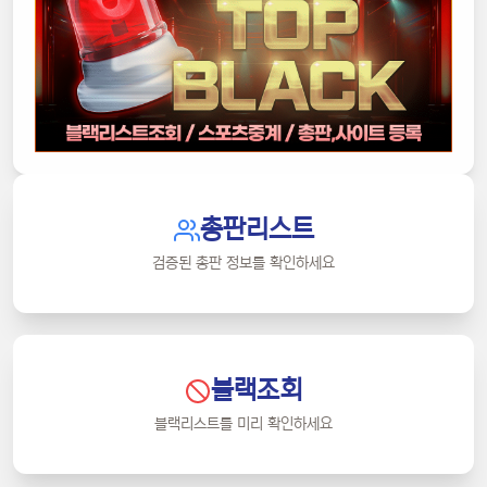
총판리스트
검증된 총판 정보를 확인하세요
블랙조회
블랙리스트를 미리 확인하세요