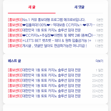
새 글
새 댓글
[홍보센타]
️️No.1 커뮤 홍보대행 프️로그램 매크로비입니다.
5분전
[홍보센타]
❤️️입플최대100%❤️✨억대보증 CC카지노✨❤️무기명테더가입O❤️블랙가입O❤️승인전화X❤️
6분전
[홍보센타]
️대한민국️ 1등 토토 카지노 솔루션 임대 전문
6분전
[홍보센타]
❤️CC️카지노+주실장❤️이벤트 및 혜택 2배 (중복⭕️)❤️탄탄한 자본, 무사고 ✅빠른충환✅
7분전
[홍보센타]
⭐️LET'S BET 렛츠벳 - 테더 & 원화 입출금가능 !⭐️
11분전
[홍보센타]
️️게시글 , 댓글만 달아도 현금화가능한 머니지급 !
12분전
베스트 글
더보기
[홍보센타]
️대한민국️ 1등 토토 카지노 솔루션 임대 전문
1 일전
[홍보센타]
️대한민국️ 1등 토토 카지노 솔루션 임대 전문
23시간전
[홍보센타]
️대한민국️ 1등 토토 카지노 솔루션 임대 전문
23시간전
[홍보센타]
️대한민국️ 1등 토토 카지노 솔루션 임대 전문
23시간전
[홍보센타]
️대한민국️ 1등 토토 카지노 솔루션 임대 전문
22시간전
[홍보센타]
️대한민국️ 1등 토토 카지노 솔루션 임대 전문
23시간전