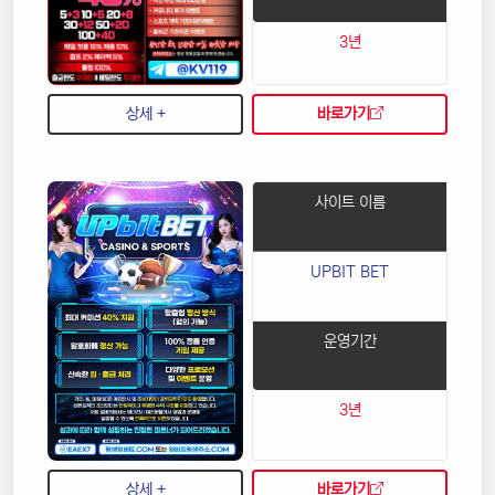
3년
상세 +
바로가기
사이트 이름
UPBIT BET
운영기간
3년
상세 +
바로가기