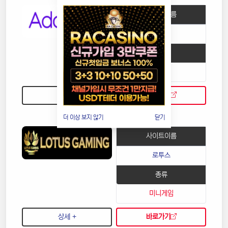
사이트이름
에드콘
종류
기타
상세 +
바로가기
더 이상 보지 않기
닫기
사이트이름
로투스
종류
미니게임
상세 +
바로가기