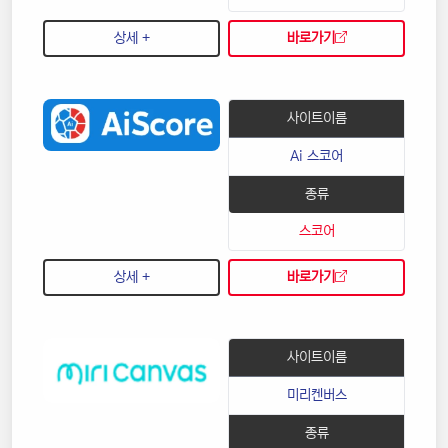
상세 +
바로가기
사이트이름
Ai 스코어
종류
스코어
상세 +
바로가기
사이트이름
미리켄버스
종류