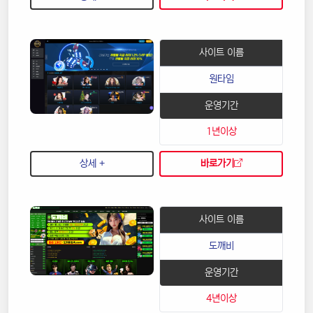
사이트 이름
원타임
운영기간
1년이상
상세 +
바로가기
사이트 이름
도깨비
운영기간
4년이상