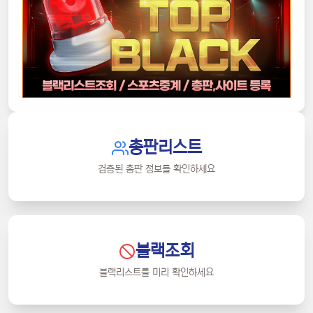
총판리스트
검증된 총판 정보를 확인하세요
블랙조회
블랙리스트를 미리 확인하세요