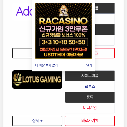
사이트이름
에드콘
종류
기타
상세 +
바로가기
더 이상 보지 않기
닫기
사이트이름
로투스
종류
미니게임
상세 +
바로가기