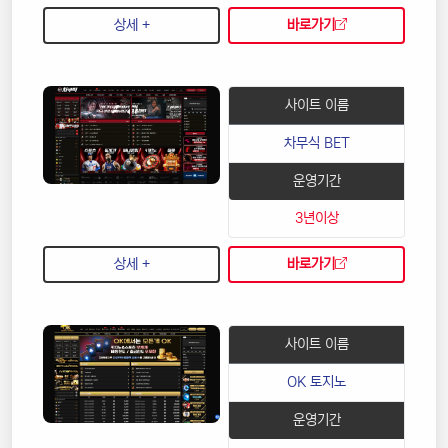
상세 +
바로가기
사이트 이름
차무식 BET
운영기간
3년이상
상세 +
바로가기
사이트 이름
OK 토지노
운영기간