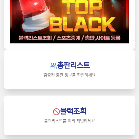
총판리스트
검증된 총판 정보를 확인하세요
블랙조회
블랙리스트를 미리 확인하세요