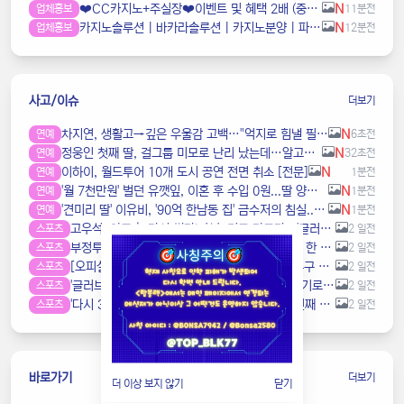
❤️CC️카지노+주실장❤️이벤트 및 혜택 2배 (중복⭕️)❤️탄탄한 자본, 무사고 ✅빠른충환✅
N
업체홍보
11분전
카지노솔루션 | 바카라솔루션 | 카지노분양 | 파싱솔루션 | 성피솔루션 | 포세이돈솔루션
N
업체홍보
12분전
사고/이슈
더보기
차지연, 생활고→깊은 우울감 고백…"억지로 힘낼 필요 없어"('플레이리스트')
N
연예
6초전
정웅인 첫째 딸, 걸그룹 미모로 난리 났는데…알고보니 배우 지망생 "연기 준비 중" (옆집부부)
N
연예
32초전
이하이, 월드투어 10개 도시 공연 전면 취소 [전문]
N
연예
1분전
'월 7천만원' 벌던 유깻잎, 이혼 후 수입 0원...딸 양육비 위해 최저시급 알바 근황
N
연예
1분전
'견미리 딸' 이유비, '90억 한남동 집' 금수저의 침실...순백 파자마 입은 '공주님 미모'
N
연예
1분전
고우석, 야구史 다시 썼다! 최초 기록 만들다…'글러브 이물질 논란' 항소 통했다→10G 출전정지 8G로 감경, MLB 첫 징계 감경 사례
스포츠
2 일전
부정투구 의혹 고우석 "야구 가치 훼손하는 선택 한 적 없다" 항변 통했다! 10G→8G 징계 감경...오는 5일 마운드 복귀, 빅리그 재승격 이뤄낼까
스포츠
2 일전
[오피셜] ‘ML 최초’ 고우석 항소 통했다! 부정투구 논란, 출전정지 10G→8G 감경 확정 “지금껏 이런 전례 없었다”
스포츠
2 일전
'글러브 이물질 퇴장' 고우석, 출전정지 징계 8경기로 감경
스포츠
2 일전
'다시 3할이다' 이정후, 코리안 더비서 시즌 33번째 멀티 히트...송성문은 무안타 침묵
스포츠
2 일전
바로가기
더보기
더 이상 보지 않기
닫기