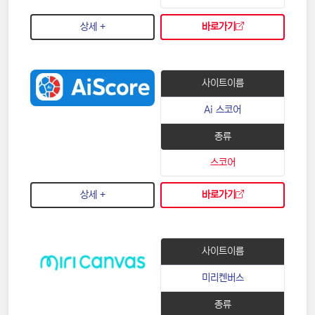
상세 +
바로가기
사이트이름
Ai 스코어
종류
스코어
상세 +
바로가기
사이트이름
미리켄버스
종류