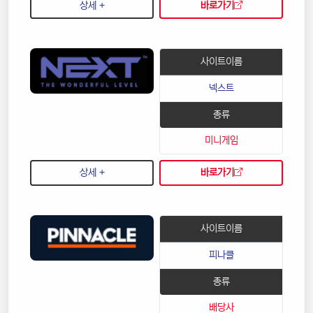
상세 +
바로가기
사이트이름
넥스트
종류
미니게임
상세 +
바로가기
사이트이름
피나클
종류
배당사