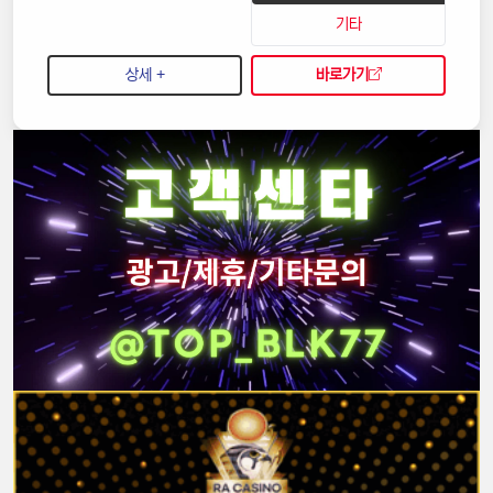
기타
상세 +
바로가기