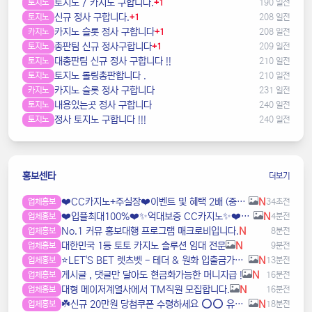
토지노 / 카지노 구합니다.
토지노
+1
190 일전
신규 정사 구합니다.
토지노
+1
208 일전
카지노 슬롯 정사 구합니다
카지노
+1
208 일전
총판팀 신규 정사구합니다
토지노
+1
209 일전
대총판팀 신규 정사 구합니다 !!
토지노
210 일전
토지노 롤링총판합니다 .
토지노
210 일전
카지노 슬롯 정사 구합니다
카지노
231 일전
내용있는곳 정사 구합니다
토지노
240 일전
정사 토지노 구합니다 !!!
토지노
240 일전
홍보센타
더보기
❤️CC️카지노+주실장❤️이벤트 및 혜택 2배 (중복⭕️)❤️탄탄한 자본, 무사고 ✅빠른충환✅
N
업체홍보
34초전
❤️️입플최대100%❤️✨억대보증 CC카지노✨❤️무기명테더가입O❤️블랙가입O❤️승인전화X❤️
N
업체홍보
4분전
️️No.1 커뮤 홍보대행 프️로그램 매크로비입니다.
N
업체홍보
8분전
️대한민국️ 1등 토토 카지노 솔루션 임대 전문
N
업체홍보
9분전
⭐️LET'S BET 렛츠벳 - 테더 & 원화 입출금가능 !⭐️
N
업체홍보
13분전
️️게시글 , 댓글만 달아도 현금화가능한 머니지급 !
N
업체홍보
16분전
️️대형 메이저계열사에서 TM직원 모집합니다.
N
업체홍보
16분전
☘️️신규 20만원 당첨쿠폰 수령하세요 ⭕️⭕️ 유튜브검색 > 수아영상방☘️
N
업체홍보
18분전