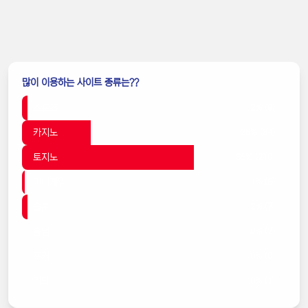
많이 이용하는 사이트 종류는??
스포츠
2% (9)
카지노
26% (84)
토지노
65% (210)
미니게임
1% (6)
슬롯
2% (7)
홀덤
0% (2)
포커
0% (0)
기타
0% (1)