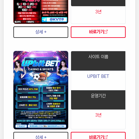
3년
상세 +
바로가기
사이트 이름
UPBIT BET
운영기간
3년
상세 +
바로가기