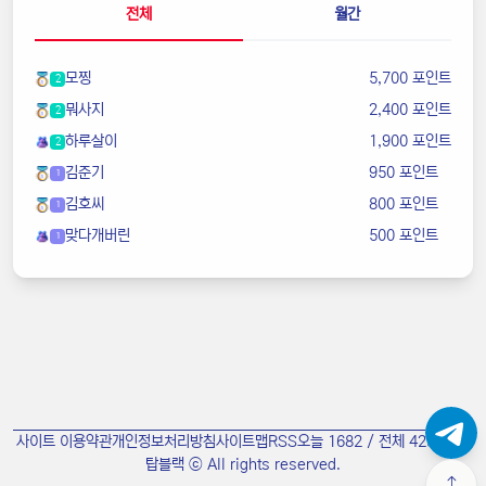
전체
월간
모찡
5,700 포인트
2
뭐사지
2,400 포인트
2
하루살이
1,900 포인트
2
김준기
950 포인트
1
김호씨
800 포인트
1
맞다개버린
500 포인트
1
사이트 이용약관
개인정보처리방침
사이트맵
RSS
오늘 1682 / 전체 4291868
탑블랙 ⓒ All rights reserved.