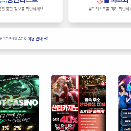
총판리스트
블랙조회
증된 총판 정보를 확인하세요
블랙리스트를 미리 확인하
📢 TOP-BLACK 사칭주의 📢
📢 TOP-BLACK 이용 안내 📢