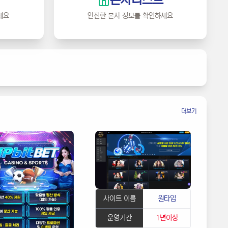
본사리스트
세요
안전한 본사 정보를 확인하세요
더보기
사이트 이름
원타임
운영기간
1년이상