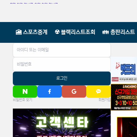
월간 인기 게시글
|
일간 인기 게시글
🎦 스포츠중계
☢️ 블랙리스트조회
👪 총판리스트
로그인
비밀번호 찾기
회원가입