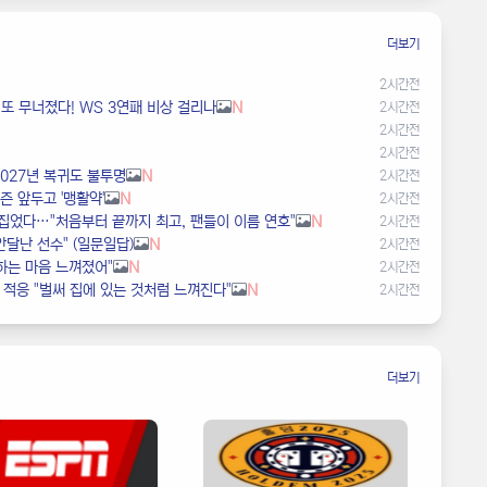
더보기
2시간전
리 또 무너졌다! WS 3연패 비상 걸리나
N
2시간전
2시간전
2시간전
2027년 복귀도 불투명
N
2시간전
즌 앞두고 '맹활약'
N
2시간전
뒤집었다…"처음부터 끝까지 최고, 팬들이 이름 연호"
N
2시간전
 안달난 선수" (일문일답)
N
2시간전
하는 마음 느껴졌어"
N
2시간전
 적응 "벌써 집에 있는 것처럼 느껴진다"
N
2시간전
더보기