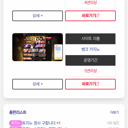
4년이상
상세 +
바로가기
사이트 이름
뱅크 카지노
운영기간
5년이상
상세 +
바로가기
총판리스트
더보기
토지노 정사 구합니다.
토지노
+1
189 일전