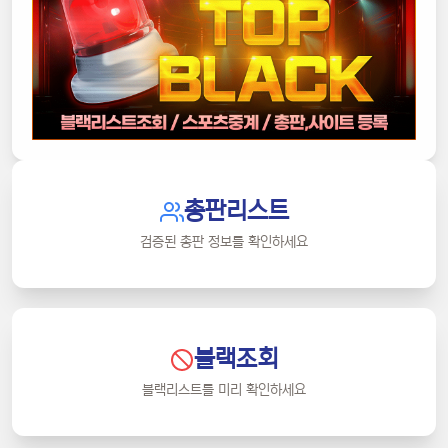
총판리스트
검증된 총판 정보를 확인하세요
블랙조회
블랙리스트를 미리 확인하세요