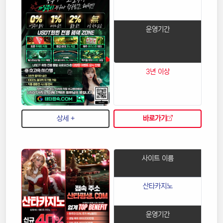
운영기간
3년 이상
상세 +
바로가기
사이트 이름
산타카지노
운영기간