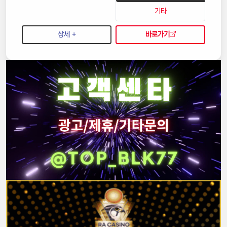
기타
상세 +
바로가기