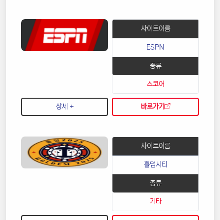
사이트이름
ESPN
종류
스코어
상세 +
바로가기
사이트이름
홀덤시티
종류
기타