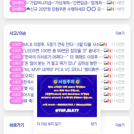
✅가입머니지급✅가상계좌✅간편입금✅업계최고요율✅가입최대(135만원지원금)✅유저＆파트너문의ok✅
N
업체홍보
14분전
☘️️신규 20만원 당첨쿠폰 수령하세요 ⭕️⭕️ 유튜브검색 > 수아영상방☘️
N
업체홍보
14분전
사고/이슈
더보기
MLB 이정후, 5경기 연속 안타…3할 타율 사수
N
스포츠
11시간전
"LEE라면 100번 중 99번은 잡았을 것" 끝내기 원흉 된 이정후 실수, SF 레전드도 日 언론도 감쌌다
N
스포츠
11시간전
"한국의 이치로가 어쩌다…" 日 매체도 이정후 실책에 안타까움, "100번 중 99번은 잡는 타구"
N
스포츠
11시간전
"돈 많이 받는 거 말고 뭐가 있나" 김하성 향한 현지 매체 직격탄…"로스터 한 자리 낭비" 날선 비판
N
스포츠
11시간전
‘NL MVP 내꺼야’ PCA VS 오타니 ‘멀티홈런 맞짱’→‘CHC, LAD 스윕’
N
스포츠
11시간전
[오피셜] '이강인 드디어 뜬다' AT 마드리드, 맨시티전 소집 명단 발표... 알바레스·바에나 등은 제외
N
스포츠
11시간전
한국서 비공식 데뷔…이강인, AT마드리드서 어떻게 활용될까
N
스포츠
11시간전
'몇 시간 내로 결정될 가능성' 레알 마드리드, 비니시우스에게 상향 재계약 제시… 거절 시 아스널도 가속화할 준비 중
N
스포츠
11시간전
아스널 가는 거 아니었나, 레알이 붙잡는다…BBC 전망 ‘비니시우스 재계약 수 시간 내 결정’
N
스포츠
11시간전
韓 축구 역사상 이런 대우받은 선수 없었다…'7번' 이강인, 아틀레티코 마드리드 '지극정성' 의료진→스태프 파견 '데뷔전 치를 준비'
N
스포츠
11시간전
더 이상 보지 않기
닫기
바로가기
더보기