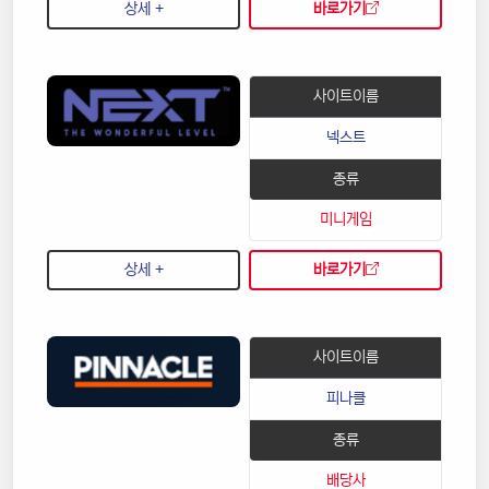
상세 +
바로가기
사이트이름
넥스트
종류
미니게임
상세 +
바로가기
사이트이름
피나클
종류
배당사