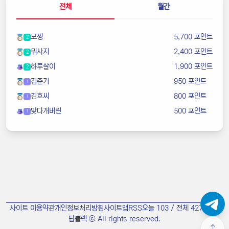
전체
월간
모찡
5,700 포인트
2
뭐사지
2,400 포인트
2
하루살이
1,900 포인트
2
김준기
950 포인트
1
김호씨
800 포인트
1
맞다개버린
500 포인트
1
사이트 이용약관
개인정보처리방침
사이트맵
RSS
오늘 103 / 전체 4276868
탑블랙 ⓒ All rights reserved.