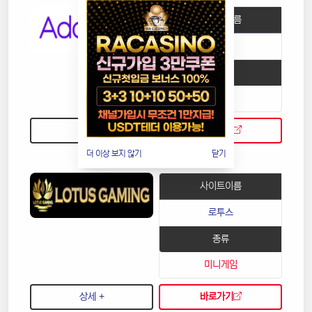
사이트이름
에드콘
종류
기타
상세 +
바로가기
더 이상 보지 않기
닫기
사이트이름
로투스
종류
미니게임
상세 +
바로가기