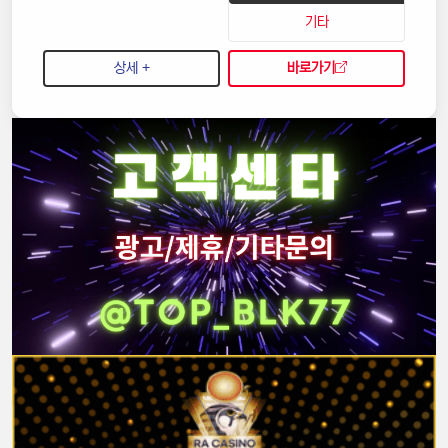
기타
상세 +
바로가기