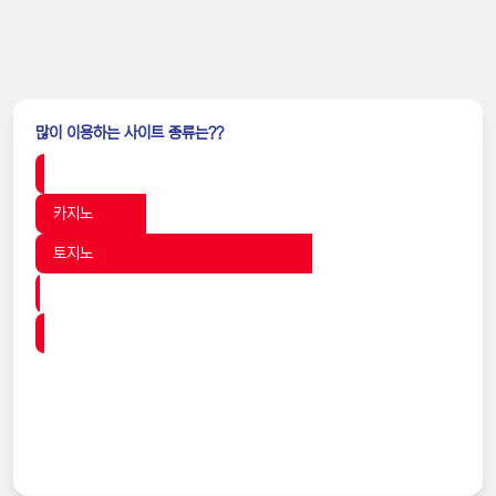
많이 이용하는 사이트 종류는??
스포츠
2% (9)
카지노
26% (84)
토지노
65% (210)
미니게임
1% (6)
슬롯
2% (7)
홀덤
0% (2)
포커
0% (0)
기타
0% (1)