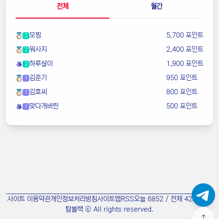
전체
월간
모찡
5,700 포인트
2
뭐사지
2,400 포인트
2
하루살이
1,900 포인트
2
김준기
950 포인트
1
김호씨
800 포인트
1
맞다개버린
500 포인트
1
사이트 이용약관
개인정보처리방침
사이트맵
RSS
오늘 6852 / 전체 4283617
탑블랙 ⓒ All rights reserved.