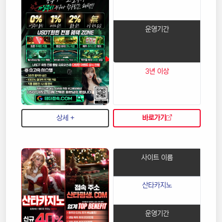
운영기간
3년 이상
상세 +
바로가기
사이트 이름
산타카지노
운영기간