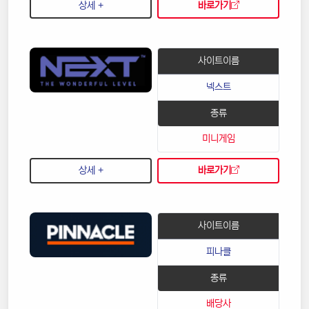
상세 +
바로가기
사이트이름
넥스트
종류
미니게임
상세 +
바로가기
사이트이름
피나클
종류
배당사