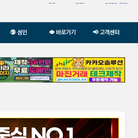
|
|
회원가입
|
로그인
🔞 성인
👁️ 바로가기
📢 고객센터