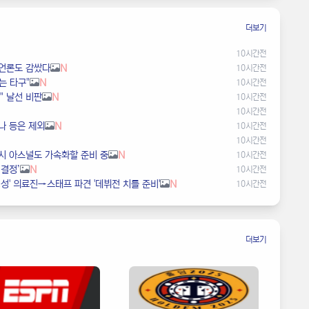
더보기
10시간전
日 언론도 감쌌다
N
10시간전
는 타구"
N
10시간전
" 날선 비판
N
10시간전
10시간전
에나 등은 제외
N
10시간전
10시간전
 시 아스널도 가속화할 준비 중
N
10시간전
 결정’
N
10시간전
성' 의료진→스태프 파견 '데뷔전 치를 준비'
N
10시간전
더보기