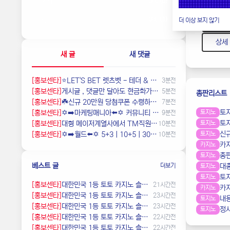
포커
0% (0)
사이트
기타
0% (1)
더 이상 보지 않기
운영
상세 
새 글
새 댓글
[홍보센타]
⭐️LET'S BET 렛츠벳 - 테더 & 원화 입출금가능 !⭐️
3분전
[홍보센타]
️️게시글 , 댓글만 달아도 현금화가능한 머니지급 !
5분전
총판리스트
[홍보센타]
☘️️신규 20만원 당첨쿠폰 수령하세요 ⭕️⭕️ 유튜브검색 > 수아영상방☘️
7분전
토지
[홍보센타]
✡️➡️마케팅매니아⬅️✡️ 커뮤니티 홍보 프로그램⭐️구글 찌라시 프로그램⭐️카톡 텔레 미니게임 오토픽⭐️마케팅프로그램✡️ m5d7
토지노
9분전
토지
[홍보센타]
️️대형 메이저계열사에서 TM직원 모집합니다.
토지노
10분전
신규
[홍보센타]
✡️➡️월드⬅️✡️ 5+3ㅣ10+5ㅣ30+12ㅣ50+20ㅣ100+35ㅣ200+70 ✡️무한매충✡️모든배팅제재없음✡️다양한 이벤트✡️ o9pg
토지노
10분전
카
카지노
총
토지노
베스트 글
대총
더보기
토지노
토
토지노
[홍보센타]
️대한민국️ 1등 토토 카지노 솔루션 임대 전문
21시간전
카
카지노
[홍보센타]
️대한민국️ 1등 토토 카지노 솔루션 임대 전문
23시간전
내
토지노
[홍보센타]
️대한민국️ 1등 토토 카지노 솔루션 임대 전문
23시간전
정사
토지노
[홍보센타]
️대한민국️ 1등 토토 카지노 솔루션 임대 전문
22시간전
[홍보센타]
️대한민국️ 1등 토토 카지노 솔루션 임대 전문
22시간전