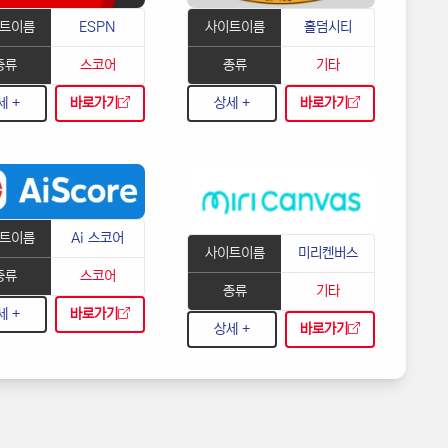
트이름
ESPN
사이트이름
홀덤시티
종류
스코어
종류
기타
세 +
바로가기
상세 +
바로가기
트이름
Ai 스코어
사이트이름
미리켄버스
종류
스코어
종류
기타
세 +
바로가기
상세 +
바로가기