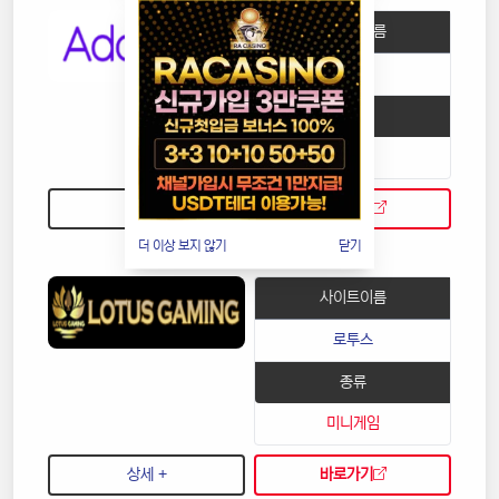
사이트이름
에드콘
종류
기타
상세 +
바로가기
더 이상 보지 않기
닫기
사이트이름
로투스
종류
미니게임
상세 +
바로가기