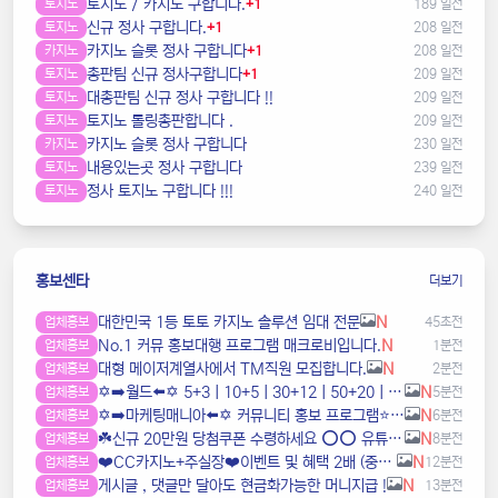
토지노 / 카지노 구합니다.
토지노
+1
189 일전
신규 정사 구합니다.
토지노
+1
208 일전
카지노 슬롯 정사 구합니다
카지노
+1
208 일전
총판팀 신규 정사구합니다
토지노
+1
209 일전
대총판팀 신규 정사 구합니다 !!
토지노
209 일전
토지노 롤링총판합니다 .
토지노
209 일전
카지노 슬롯 정사 구합니다
카지노
230 일전
내용있는곳 정사 구합니다
토지노
239 일전
정사 토지노 구합니다 !!!
토지노
240 일전
홍보센타
더보기
️대한민국️ 1등 토토 카지노 솔루션 임대 전문
N
업체홍보
45초전
️️No.1 커뮤 홍보대행 프️로그램 매크로비입니다.
N
업체홍보
1분전
️️대형 메이저계열사에서 TM직원 모집합니다.
N
업체홍보
2분전
✡️➡️월드⬅️✡️ 5+3ㅣ10+5ㅣ30+12ㅣ50+20ㅣ100+35ㅣ200+70 ✡️무한매충✡️모든배팅제재없음✡️다양한 이벤트✡️ fyqb
N
업체홍보
5분전
✡️➡️마케팅매니아⬅️✡️ 커뮤니티 홍보 프로그램⭐️구글 찌라시 프로그램⭐️카톡 텔레 미니게임 오토픽⭐️마케팅프로그램✡️ rec1
N
업체홍보
6분전
☘️️신규 20만원 당첨쿠폰 수령하세요 ⭕️⭕️ 유튜브검색 > 수아영상방☘️
N
업체홍보
8분전
❤️CC️카지노+주실장❤️이벤트 및 혜택 2배 (중복⭕️)❤️탄탄한 자본, 무사고 ✅빠른충환✅
N
업체홍보
12분전
️️게시글 , 댓글만 달아도 현금화가능한 머니지급 !
N
업체홍보
13분전