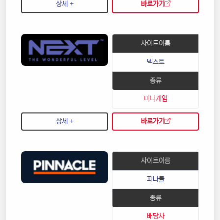
상세 +
바로가기
사이트이름
넥스트
종류
미니게임
상세 +
바로가기
사이트이름
피나클
종류
배당사