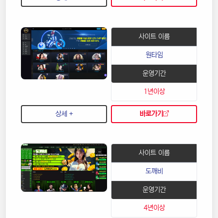
사이트 이름
원타임
운영기간
1년이상
상세 +
바로가기
사이트 이름
도깨비
운영기간
4년이상