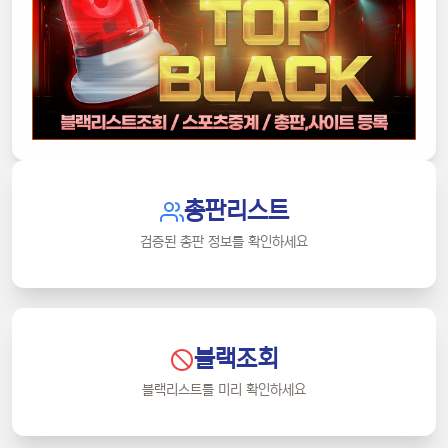
총판리스트
검증된 총판 정보를 확인하세요
블랙조회
블랙리스트를 미리 확인하세요