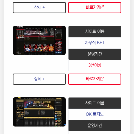
상세 +
바로가기
사이트 이름
차무식 BET
운영기간
3년이상
상세 +
바로가기
사이트 이름
OK 토지노
운영기간