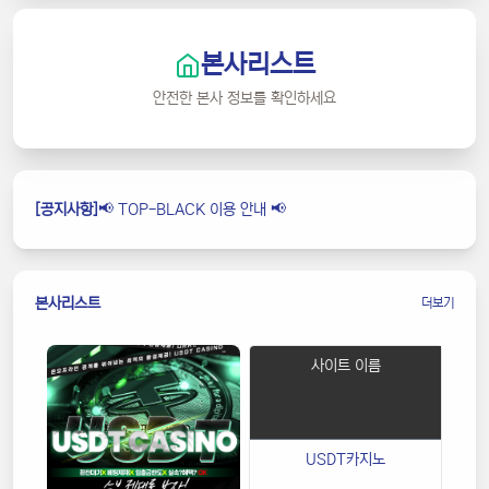
본사리스트
안전한 본사 정보를 확인하세요
[공지사항]
📢 TOP-BLACK 사칭주의 📢
[공지사항]
📢 TOP-BLACK 이용 안내 📢
본사리스트
더보기
사이트 이름
USDT카지노