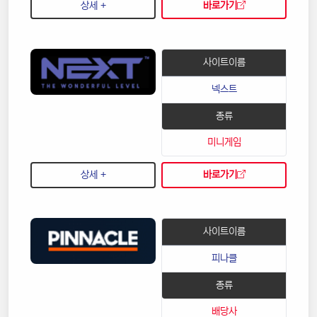
상세 +
바로가기
사이트이름
넥스트
종류
미니게임
상세 +
바로가기
사이트이름
피나클
종류
배당사