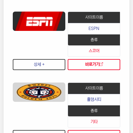
사이트이름
ESPN
종류
스코어
상세 +
바로가기
사이트이름
홀덤시티
종류
기타