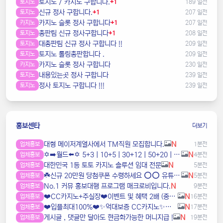
토지노 / 카지노 구합니다.
토지노
+1
189 일전
신규 정사 구합니다.
토지노
+1
207 일전
카지노 슬롯 정사 구합니다
카지노
+1
207 일전
총판팀 신규 정사구합니다
토지노
+1
208 일전
대총판팀 신규 정사 구합니다 !!
토지노
209 일전
토지노 롤링총판합니다 .
토지노
209 일전
카지노 슬롯 정사 구합니다
카지노
230 일전
내용있는곳 정사 구합니다
토지노
239 일전
정사 토지노 구합니다 !!!
토지노
239 일전
홍보센타
더보기
️️대형 메이저계열사에서 TM직원 모집합니다.
N
업체홍보
1분전
✡️➡️월드⬅️✡️ 5+3ㅣ10+5ㅣ30+12ㅣ50+20ㅣ100+35ㅣ200+70 ✡️무한매충✡️모든배팅제재없음✡️다양한 이벤트✡️ uitn
N
업체홍보
4분전
️대한민국️ 1등 토토 카지노 솔루션 임대 전문
N
업체홍보
5분전
☘️️신규 20만원 당첨쿠폰 수령하세요 ⭕️⭕️ 유튜브검색 > 수아영상방☘️
N
업체홍보
5분전
️️No.1 커뮤 홍보대행 프️로그램 매크로비입니다.
N
업체홍보
9분전
❤️CC️카지노+주실장❤️이벤트 및 혜택 2배 (중복⭕️)❤️탄탄한 자본, 무사고 ✅빠른충환✅
N
업체홍보
16분전
❤️️입플최대100%❤️✨억대보증 CC카지노✨❤️무기명테더가입O❤️블랙가입O❤️승인전화X❤️
N
업체홍보
17분전
️️게시글 , 댓글만 달아도 현금화가능한 머니지급 !
N
업체홍보
19분전