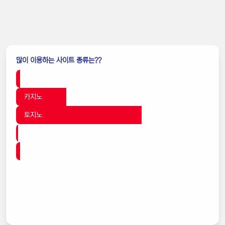
많이 이용하는 사이트 종류는??
스포츠
2% (9)
카지노
26% (84)
토지노
65% (210)
미니게임
1% (6)
슬롯
2% (7)
홀덤
0% (2)
포커
0% (0)
기타
0% (1)