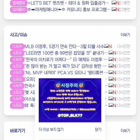
⭐️LET'S BET 렛츠벳 - 테더 & 원화 입출금가능 !⭐️
N
업체홍보
21분전
✡️➡️마케팅매니아⬅️✡️ 커뮤니티 홍보 프로그램⭐️구글 찌라시 프로그램⭐️카톡 텔레 미니게임 오토픽⭐️마케팅프로그램✡️ d5dv
N
업체홍보
22분전
사고/이슈
더보기
MLB 이정후, 5경기 연속 안타…3할 타율 사수
N
스포츠
13시간전
"LEE라면 100번 중 99번은 잡았을 것" 끝내기 원흉 된 이정후 실수, SF 레전드도 日 언론도 감쌌다
N
스포츠
13시간전
"한국의 이치로가 어쩌다…" 日 매체도 이정후 실책에 안타까움, "100번 중 99번은 잡는 타구"
N
스포츠
13시간전
"돈 많이 받는 거 말고 뭐가 있나" 김하성 향한 현지 매체 직격탄…"로스터 한 자리 낭비" 날선 비판
N
스포츠
13시간전
‘NL MVP 내꺼야’ PCA VS 오타니 ‘멀티홈런 맞짱’→‘CHC, LAD 스윕’
N
스포츠
13시간전
[오피셜] '이강인 드디어 뜬다' AT 마드리드, 맨시티전 소집 명단 발표... 알바레스·바에나 등은 제외
N
스포츠
13시간전
한국서 비공식 데뷔…이강인, AT마드리드서 어떻게 활용될까
N
스포츠
13시간전
'몇 시간 내로 결정될 가능성' 레알 마드리드, 비니시우스에게 상향 재계약 제시… 거절 시 아스널도 가속화할 준비 중
N
스포츠
13시간전
아스널 가는 거 아니었나, 레알이 붙잡는다…BBC 전망 ‘비니시우스 재계약 수 시간 내 결정’
N
스포츠
13시간전
韓 축구 역사상 이런 대우받은 선수 없었다…'7번' 이강인, 아틀레티코 마드리드 '지극정성' 의료진→스태프 파견 '데뷔전 치를 준비'
N
스포츠
13시간전
더 이상 보지 않기
닫기
바로가기
더보기