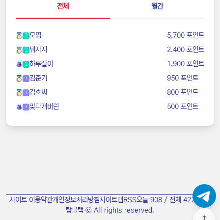
전체
월간
모찡
5,700 포인트
2
뭐사지
2,400 포인트
2
하루살이
1,900 포인트
2
김준기
950 포인트
1
김호씨
800 포인트
1
맞다개버린
500 포인트
1
사이트 이용약관
개인정보처리방침
사이트맵
RSS
오늘 908 / 전체 4277673
탑블랙 ⓒ All rights reserved.