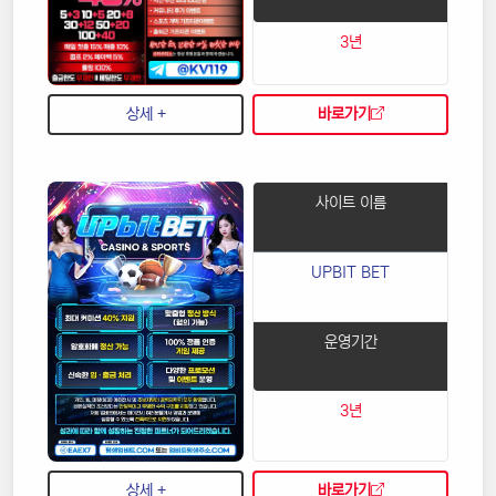
3년
상세 +
바로가기
사이트 이름
UPBIT BET
운영기간
3년
상세 +
바로가기