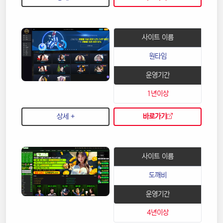
사이트 이름
원타임
운영기간
1년이상
상세 +
바로가기
사이트 이름
도깨비
운영기간
4년이상