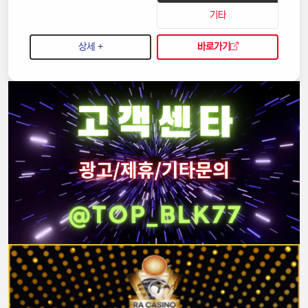
기타
상세 +
바로가기