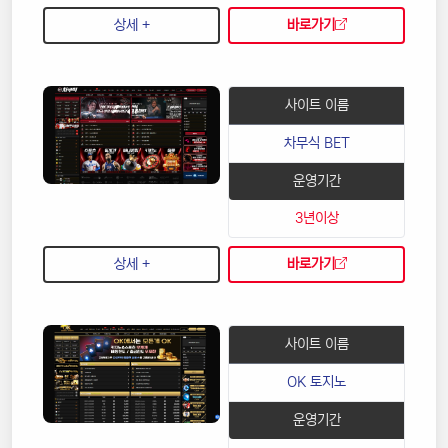
상세 +
바로가기
사이트 이름
차무식 BET
운영기간
3년이상
상세 +
바로가기
사이트 이름
OK 토지노
운영기간