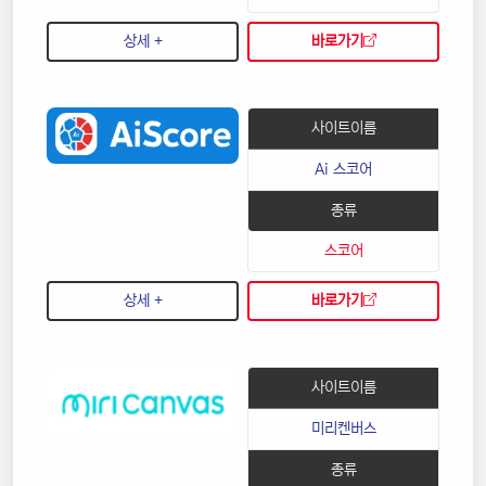
상세 +
바로가기
사이트이름
Ai 스코어
종류
스코어
상세 +
바로가기
사이트이름
미리켄버스
종류