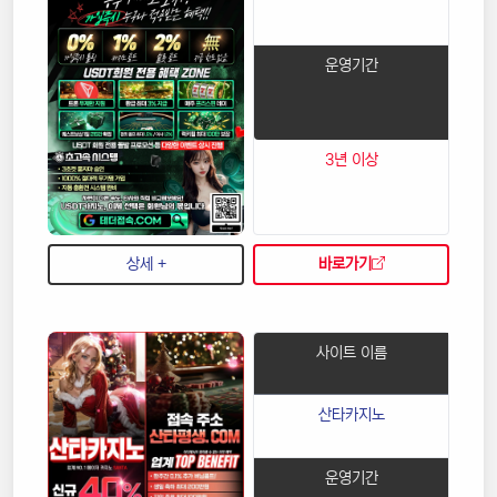
운영기간
3년 이상
상세 +
바로가기
사이트 이름
산타카지노
운영기간