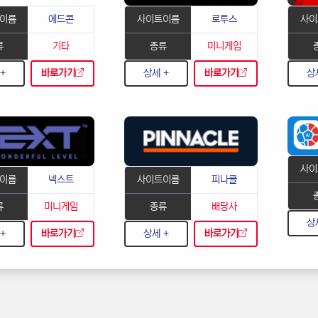
이름
에드콘
사이트이름
로투스
사이
류
기타
종류
미니게임
+
바로가기
상세 +
바로가기
상
사이
이름
넥스트
사이트이름
피나클
류
미니게임
종류
배당사
상
+
바로가기
상세 +
바로가기