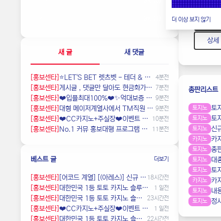
포커
0% (0)
사이트
기타
0% (1)
더 이상 보지 않기
운영
상세 
새 글
새 댓글
[홍보센타]
⭐️LET'S BET 렛츠벳 - 테더 & 원화 입출금가능 !⭐️
4분전
[홍보센타]
️️게시글 , 댓글만 달아도 현금화가능한 머니지급 !
7분전
총판리스트
[홍보센타]
❤️️입플최대100%❤️✨억대보증 CC카지노✨❤️무기명테더가입O❤️블랙가입O❤️승인전화X❤️
9분전
토지
[홍보센타]
️️대형 메이저계열사에서 TM직원 모집합니다.
토지노
9분전
토지
[홍보센타]
❤️CC️카지노+주실장❤️이벤트 및 혜택 2배 (중복⭕️)❤️탄탄한 자본, 무사고 ✅빠른충환✅
토지노
10분전
신규
[홍보센타]
️️No.1 커뮤 홍보대행 프️로그램 매크로비입니다.
토지노
11분전
카
카지노
총
토지노
베스트 글
대총
더보기
토지노
토
토지노
[홍보센타]
[어코드 계열] [(아레스)] 신규 첫충전 1+2 or 30% | 매일첫충 20% 무한매충 10%
18시간전
카
카지노
[홍보센타]
️대한민국️ 1등 토토 카지노 솔루션 임대 전문
1 일전
내
토지노
[홍보센타]
️대한민국️ 1등 토토 카지노 솔루션 임대 전문
23시간전
정사
토지노
[홍보센타]
❤️CC️카지노+주실장❤️이벤트 및 혜택 2배 (중복⭕️)❤️탄탄한 자본, 무사고 ✅빠른충환✅
1 일전
[홍보센타]
️대한민국️ 1등 토토 카지노 솔루션 임대 전문
22시간전