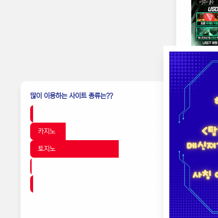
사이트
많이 이용하는 사이트 종류는??
운영
스포츠
2% (9)
상세 
카지노
26% (84)
토지노
65% (210)
미니게임
1% (6)
슬롯
2% (7)
홀덤
0% (2)