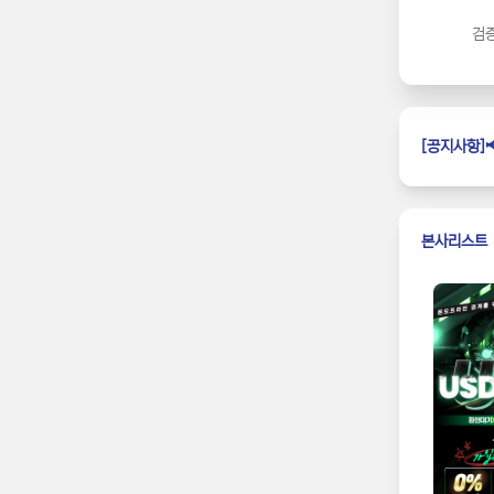
검
[공지사항]
[공지사항]
본사리스트