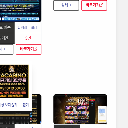
상세 +
바로가기
트 이름
UPBIT BET
영기간
3년
세 +
바로가기
이상 보지 않기
닫기