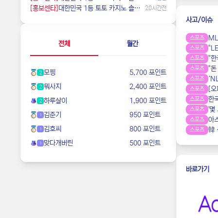
[홍보센타]
️대한민국️ 1등 토토 카지노 솔루션 임대 전문
20시간전
사고/이슈
ML
스포츠
전체
월간
"L
스포츠
"한
스포츠
"돈
스포츠
모찡
5,700 포인트
2
‘N
스포츠
뭐사지
2,400 포인트
2
[오
스포츠
한
스포츠
하루살이
1,900 포인트
2
'몇
스포츠
김준기
950 포인트
1
아스
스포츠
김호씨
800 포인트
韓 
1
스포츠
맞다개버린
500 포인트
1
바로가기