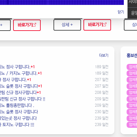
사이트 이름
차무식 BET
사이
 이름
도깨비
닫기
운영기간
3년이상
운
기간
4년이상
상세 +
바로가기
상
+
바로가기
홍보
더보기
노 정사 구합니다.
+1
189 일전
업체
노 / 카지노 구합니다.
+1
189 일전
업체
 정사 구합니다.
+1
207 일전
업체
지노 슬롯 정사 구합니다
+1
207 일전
업체
판팀 신규 정사구합니다
+1
208 일전
업체
판팀 신규 정사 구합니다 !!
209 일전
업체
지노 롤링총판합니다 .
209 일전
업체
지노 슬롯 정사 구합니다
230 일전
업체
용있는곳 정사 구합니다
239 일전
업체
 토지노 구합니다 !!!
239 일전
업체