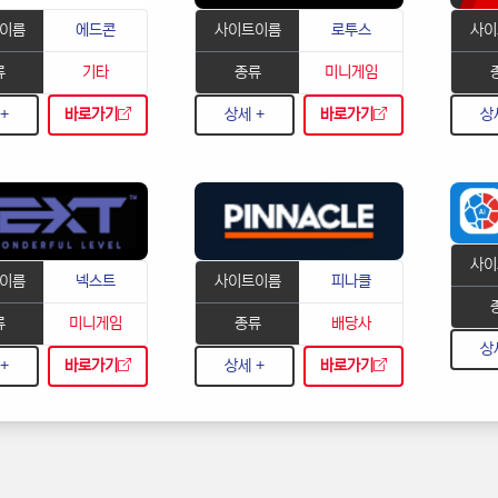
이름
에드콘
사이트이름
로투스
사이
류
기타
종류
미니게임
+
바로가기
상세 +
바로가기
상
사이
이름
넥스트
사이트이름
피나클
류
미니게임
종류
배당사
상
+
바로가기
상세 +
바로가기