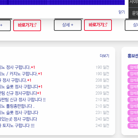
사이트 이름
차무식 BET
사이
 이름
도깨비
닫기
운영기간
3년이상
운
기간
4년이상
상세 +
바로가기
상
+
바로가기
홍보
더보기
노 정사 구합니다.
+1
190 일전
업체
노 / 카지노 구합니다.
+1
190 일전
업체
 정사 구합니다.
+1
208 일전
업체
지노 슬롯 정사 구합니다
+1
208 일전
업체
판팀 신규 정사구합니다
+1
209 일전
업체
판팀 신규 정사 구합니다 !!
210 일전
업체
지노 롤링총판합니다 .
210 일전
업체
지노 슬롯 정사 구합니다
231 일전
업체
용있는곳 정사 구합니다
240 일전
업체
 토지노 구합니다 !!!
240 일전
업체