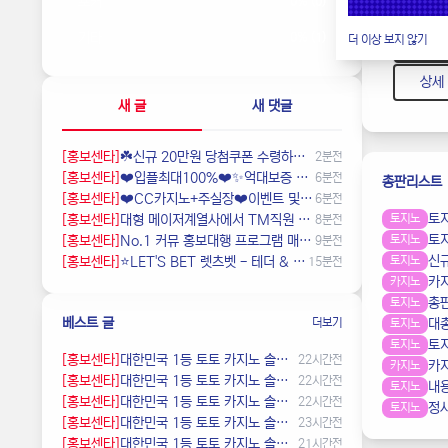
포커
0% (0)
사이트
기타
0% (1)
더 이상 보지 않기
운영
상세 
새 글
새 댓글
[홍보센타]
☘️️신규 20만원 당첨쿠폰 수령하세요 ⭕️⭕️ 유튜브검색 > 수아영상방☘️
2분전
[홍보센타]
❤️️입플최대100%❤️✨억대보증 CC카지노✨❤️무기명테더가입O❤️블랙가입O❤️승인전화X❤️
6분전
총판리스트
[홍보센타]
❤️CC️카지노+주실장❤️이벤트 및 혜택 2배 (중복⭕️)❤️탄탄한 자본, 무사고 ✅빠른충환✅
6분전
토지
[홍보센타]
️️대형 메이저계열사에서 TM직원 모집합니다.
토지노
8분전
토지
[홍보센타]
️️No.1 커뮤 홍보대행 프️로그램 매크로비입니다.
토지노
9분전
신규
[홍보센타]
⭐️LET'S BET 렛츠벳 - 테더 & 원화 입출금가능 !⭐️
토지노
15분전
카
카지노
총
토지노
베스트 글
대총
더보기
토지노
토
토지노
[홍보센타]
️대한민국️ 1등 토토 카지노 솔루션 임대 전문
22시간전
카
카지노
[홍보센타]
️대한민국️ 1등 토토 카지노 솔루션 임대 전문
22시간전
내
토지노
[홍보센타]
️대한민국️ 1등 토토 카지노 솔루션 임대 전문
22시간전
정사
토지노
[홍보센타]
️대한민국️ 1등 토토 카지노 솔루션 임대 전문
23시간전
[홍보센타]
️대한민국️ 1등 토토 카지노 솔루션 임대 전문
21시간전