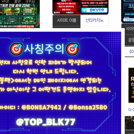
사이트 이름
산타카지노
사이
운영기간
3년
운
상세 +
바로가기
상
 이름
USDT카지노
기간
3년 이상
+
바로가기
더 