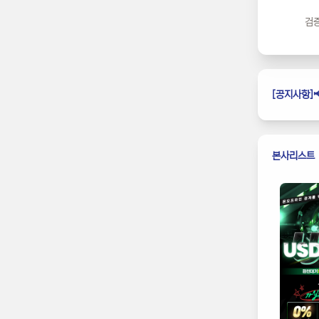
검
[공지사항]
[공지사항]
본사리스트