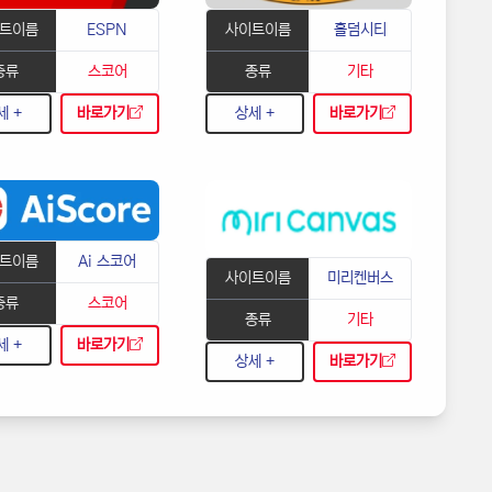
트이름
ESPN
사이트이름
홀덤시티
종류
스코어
종류
기타
세 +
바로가기
상세 +
바로가기
트이름
Ai 스코어
사이트이름
미리켄버스
종류
스코어
종류
기타
세 +
바로가기
상세 +
바로가기