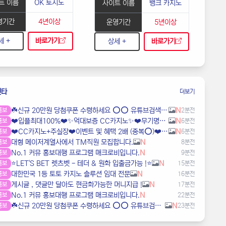
트 이름
OK 토지노
사이트 이름
뱅크 카지노
영기간
4년이상
운영기간
5년이상
세 +
바로가기
상세 +
바로가기
센타
더보기
☘️️신규 20만원 당첨쿠폰 수령하세요 ⭕️⭕️ 유튜브검색 > 수아영상방☘️
N
홍보
2분전
❤️️입플최대100%❤️✨억대보증 CC카지노✨❤️무기명테더가입O❤️블랙가입O❤️승인전화X❤️
N
홍보
6분전
❤️CC️카지노+주실장❤️이벤트 및 혜택 2배 (중복⭕️)❤️탄탄한 자본, 무사고 ✅빠른충환✅
N
홍보
6분전
️️대형 메이저계열사에서 TM직원 모집합니다.
N
홍보
8분전
️️No.1 커뮤 홍보대행 프️로그램 매크로비입니다.
N
홍보
9분전
⭐️LET'S BET 렛츠벳 - 테더 & 원화 입출금가능 !⭐️
N
홍보
15분전
️대한민국️ 1등 토토 카지노 솔루션 임대 전문
N
홍보
16분전
️️게시글 , 댓글만 달아도 현금화가능한 머니지급 !
N
홍보
17분전
️️No.1 커뮤 홍보대행 프️로그램 매크로비입니다.
N
홍보
22분전
☘️️신규 20만원 당첨쿠폰 수령하세요 ⭕️⭕️ 유튜브검색 > 수아영상방☘️
N
홍보
23분전