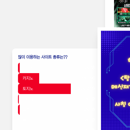
사이트
많이 이용하는 사이트 종류는??
운영
스포츠
2% (9)
상세 
카지노
26% (84)
토지노
65% (210)
미니게임
1% (6)
슬롯
2% (7)
홀덤
0% (2)