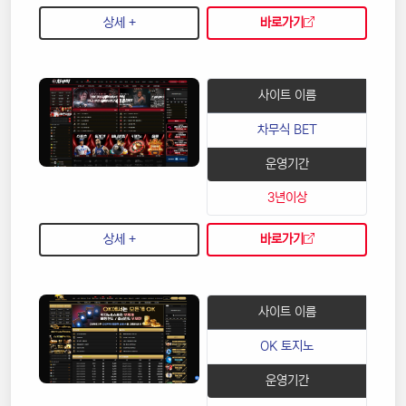
상세 +
바로가기
사이트 이름
차무식 BET
운영기간
3년이상
상세 +
바로가기
사이트 이름
OK 토지노
운영기간