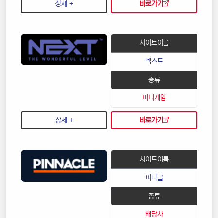
상세 +
바로가기
사이트이름
넥스트
종류
미니게임
상세 +
바로가기
사이트이름
피나클
종류
배당사