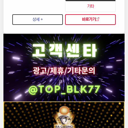
기타
상세 +
바로가기