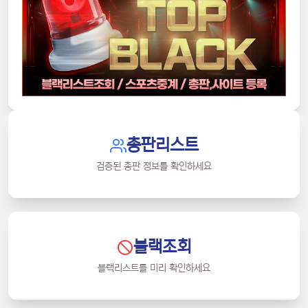
총판리스트
검증된 총판 정보를 확인하세요
블랙조회
블랙리스트를 미리 확인하세요