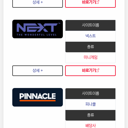
상세 +
바로가기
사이트이름
넥스트
종류
미니게임
상세 +
바로가기
사이트이름
피나클
종류
배당사