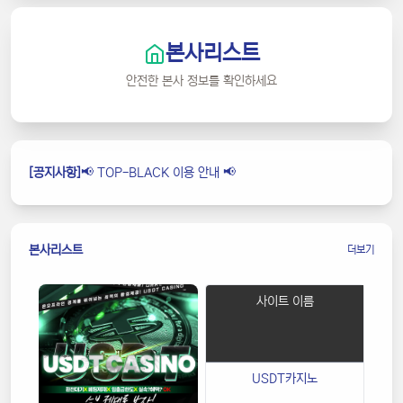
본사리스트
안전한 본사 정보를 확인하세요
[공지사항]
📢 TOP-BLACK 사칭주의 📢
[공지사항]
📢 TOP-BLACK 이용 안내 📢
본사리스트
더보기
사이트 이름
USDT카지노