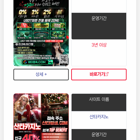
운영기간
3년 이상
상세 +
바로가기
사이트 이름
산타카지노
운영기간