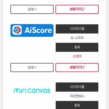
상세 +
바로가기
사이트이름
Ai 스코어
종류
스코어
상세 +
바로가기
사이트이름
미리켄버스
종류