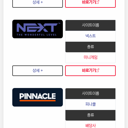
상세 +
바로가기
사이트이름
넥스트
종류
미니게임
상세 +
바로가기
사이트이름
피나클
종류
배당사