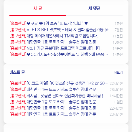
새 글
새 댓글
[홍보센타]
❤️️구글 ❤️1위 보증 ' 파토커뮤니티 ' ♥️
1분전
[홍보센타]
⭐️LET'S BET 렛츠벳 - 테더 & 원화 입출금가능 !⭐️
7분전
[홍보센타]
️️대형 메이저계열사에서 TM직원 모집합니다.
11분전
[홍보센타]
️대한민국️ 1등 토토 카지노 솔루션 임대 전문
13분전
[홍보센타]
️️No.1 커뮤 홍보대행 프️로그램 매크로비입니다.
14분전
[홍보센타]
❤️CC️카지노+주실장❤️이벤트 및 혜택 2배 (중복⭕️)❤️탄탄한 자본, 무사고 ✅빠른충환✅
14분전
베스트 글
더보기
[홍보센타]
[어코드 계열] [(아레스)] 신규 첫충전 1+2 or 30% | 매일첫충 20% 무한매충 10%
22시간전
[홍보센타]
️대한민국️ 1등 토토 카지노 솔루션 임대 전문
23시간전
[홍보센타]
️️게시글 , 댓글만 달아도 현금화가능한 머니지급 !
14시간전
[홍보센타]
️대한민국️ 1등 토토 카지노 솔루션 임대 전문
1 일전
[홍보센타]
️대한민국️ 1등 토토 카지노 솔루션 임대 전문
22시간전
[홍보센타]
️대한민국️ 1등 토토 카지노 솔루션 임대 전문
23시간전