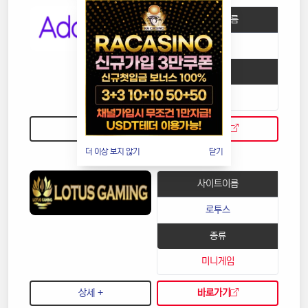
사이트이름
에드콘
종류
기타
상세 +
바로가기
더 이상 보지 않기
닫기
사이트이름
로투스
종류
미니게임
상세 +
바로가기