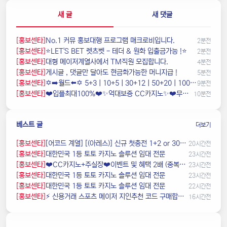
새 글
새 댓글
[홍보센타]
️️No.1 커뮤 홍보대행 프️로그램 매크로비입니다.
2분전
[홍보센타]
⭐️LET'S BET 렛츠벳 - 테더 & 원화 입출금가능 !⭐️
2분전
[홍보센타]
️️대형 메이저계열사에서 TM직원 모집합니다.
4분전
[홍보센타]
️️게시글 , 댓글만 달아도 현금화가능한 머니지급 !
5분전
[홍보센타]
✡️➡️월드⬅️✡️ 5+3ㅣ10+5ㅣ30+12ㅣ50+20ㅣ100+35ㅣ200+70 ✡️무한매충✡️모든배팅제재없음✡️다양한 이벤트✡️ uv7r
9분전
[홍보센타]
❤️️입플최대100%❤️✨억대보증 CC카지노✨❤️무기명테더가입O❤️블랙가입O❤️승인전화X❤️
10분전
베스트 글
더보기
[홍보센타]
[어코드 계열] [(아레스)] 신규 첫충전 1+2 or 30% | 매일첫충 20% 무한매충 10%
20시간전
[홍보센타]
️대한민국️ 1등 토토 카지노 솔루션 임대 전문
23시간전
[홍보센타]
❤️CC️카지노+주실장❤️이벤트 및 혜택 2배 (중복⭕️)❤️탄탄한 자본, 무사고 ✅빠른충환✅
23시간전
[홍보센타]
️대한민국️ 1등 토토 카지노 솔루션 임대 전문
23시간전
[홍보센타]
️대한민국️ 1등 토토 카지노 솔루션 임대 전문
22시간전
[홍보센타]
⚡️ 신용거래 스포츠 메이저 지인추천 코드 구매합니다 / 그외 지노,자비스,수기자 모십니다 ⚡️
16시간전