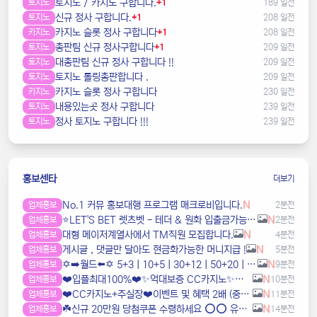
토지노 / 카지노 구합니다.
토지노
+1
189 일전
신규 정사 구합니다.
토지노
+1
208 일전
카지노 슬롯 정사 구합니다
카지노
+1
208 일전
총판팀 신규 정사구합니다
토지노
+1
209 일전
대총판팀 신규 정사 구합니다 !!
토지노
209 일전
토지노 롤링총판합니다 .
토지노
209 일전
카지노 슬롯 정사 구합니다
카지노
230 일전
내용있는곳 정사 구합니다
토지노
239 일전
정사 토지노 구합니다 !!!
토지노
239 일전
홍보센타
더보기
️️No.1 커뮤 홍보대행 프️로그램 매크로비입니다.
N
업체홍보
2분전
⭐️LET'S BET 렛츠벳 - 테더 & 원화 입출금가능 !⭐️
N
업체홍보
2분전
️️대형 메이저계열사에서 TM직원 모집합니다.
N
업체홍보
4분전
️️게시글 , 댓글만 달아도 현금화가능한 머니지급 !
N
업체홍보
5분전
✡️➡️월드⬅️✡️ 5+3ㅣ10+5ㅣ30+12ㅣ50+20ㅣ100+35ㅣ200+70 ✡️무한매충✡️모든배팅제재없음✡️다양한 이벤트✡️ uv7r
N
업체홍보
9분전
❤️️입플최대100%❤️✨억대보증 CC카지노✨❤️무기명테더가입O❤️블랙가입O❤️승인전화X❤️
N
업체홍보
10분전
❤️CC️카지노+주실장❤️이벤트 및 혜택 2배 (중복⭕️)❤️탄탄한 자본, 무사고 ✅빠른충환✅
N
업체홍보
11분전
☘️️신규 20만원 당첨쿠폰 수령하세요 ⭕️⭕️ 유튜브검색 > 수아영상방☘️
N
업체홍보
14분전