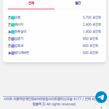
전체
월간
모찡
5,700 포인트
2
뭐사지
2,400 포인트
2
하루살이
1,900 포인트
2
김준기
950 포인트
1
김호씨
800 포인트
1
맞다개버린
500 포인트
1
사이트 이용약관
개인정보처리방침
사이트맵
RSS
오늘 4177 / 전체 4280942
탑블랙 ⓒ All rights reserved.