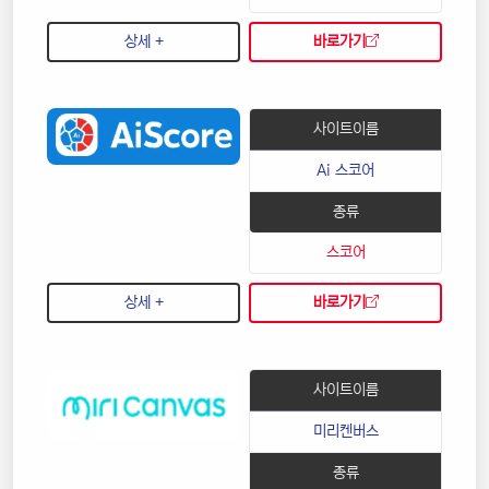
상세 +
바로가기
사이트이름
Ai 스코어
종류
스코어
상세 +
바로가기
사이트이름
미리켄버스
종류