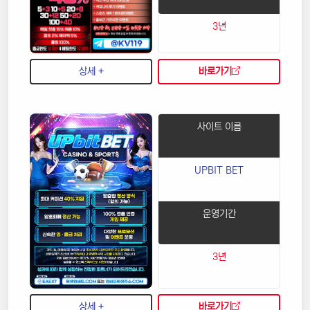
3년
상세 +
바로가기
사이트 이름
UPBIT BET
운영기간
3년
상세 +
바로가기