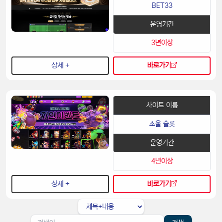
BET33
운영기간
3년이상
상세 +
바로가기
사이트 이름
소울 슬롯
운영기간
4년이상
상세 +
바로가기