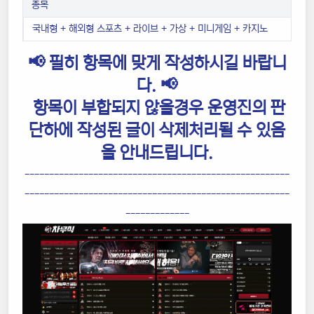
종목
국내형 + 해외형 스포츠 + 라이브 + 가상 + 미니게임 + 카지노
📢 필히 항목에 맞게 작성하시길 바랍니
다. 📢
항목이 부합되지 않을경우 운영진의 판
단하에 작성된 글이 삭제처리될 수 있음
을 안내드립니다.
------------------------------------------------------
------------------------------------------------------
-------------