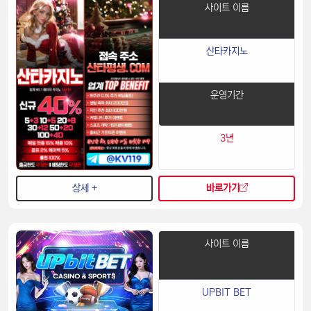
사이트 이름
산타카지노
운영기간
3년
상세 +
바로가기
사이트 이름
UPBIT BET