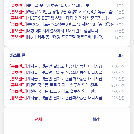
[홍보센타]
❤️️구글 ❤️1위 보증 ' 파토커뮤니티 ' ♥️
1분전
[홍보센타]
☘️️신규 20만원 당첨쿠폰 수령하세요 ⭕️⭕️ 유튜브검색 > 수아영상방☘️
3분전
[홍보센타]
⭐️LET'S BET 렛츠벳 - 테더 & 원화 입출금가능 !⭐️
6분전
[홍보센타]
❤️CC️카지노+주실장❤️이벤트 및 혜택 2배 (중복⭕️)❤️탄탄한 자본, 무사고 ✅빠른충환✅
6분전
[홍보센타]
️️대형 메이저계열사에서 TM직원 모집합니다.
11분전
[홍보센타]
️️No.1 커뮤 홍보대행 프️로그램 매크로비입니다.
12분전
베스트 글
더보기
[홍보센타]
️️게시글 , 댓글만 달아도 현금화가능한 머니지급 !
23시간전
[홍보센타]
️️게시글 , 댓글만 달아도 현금화가능한 머니지급 !
23시간전
[홍보센타]
️️게시글 , 댓글만 달아도 현금화가능한 머니지급 !
23시간전
[홍보센타]
️대한민국️ 1등 토토 카지노 솔루션 임대 전문
23시간전
[홍보센타]
️대한민국️ 1등 토토 카지노 솔루션 임대 전문
23시간전
[홍보센타]
️️게시글 , 댓글만 달아도 현금화가능한 머니지급 !
22시간전
전체
월간