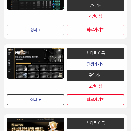
운영기간
4년이상
상세 +
바로가기
사이트 이름
인생카지노
운영기간
2년이상
상세 +
바로가기
사이트 이름