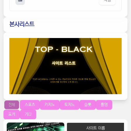
작성
본사리스트
스포츠
카지노
토지노
슬롯
홀덤
전체
포커
기타
사이트 이름