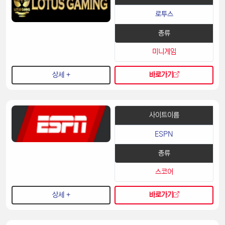
로투스
종류
미니게임
상세 +
바로가기
사이트이름
ESPN
종류
스코어
상세 +
바로가기