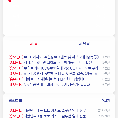
홀덤
0% (2)
포커
0% (0)
기타
0% (1)
새 글
새 댓글
[홍보센타]
❤️CC️카지노+주실장❤️이벤트 및 혜택 2배 (중복⭕️)❤️탄탄한 자본, 무사고 ✅빠른충환✅
1분전
[홍보센타]
️️게시글 , 댓글만 달아도 현금화가능한 머니지급 !
2분전
[홍보센타]
❤️️입플최대100%❤️✨억대보증 CC카지노✨❤️무기명테더가입O❤️블랙가입O❤️승인전화X❤️
4분전
[홍보센타]
⭐️LET'S BET 렛츠벳 - 테더 & 원화 입출금가능 !⭐️
5분전
[홍보센타]
️️대형 메이저계열사에서 TM직원 모집합니다.
6분전
[홍보센타]
️️No.1 커뮤 홍보대행 프️로그램 매크로비입니다.
6분전
베스트 글
더보기
[홍보센타]
️대한민국️ 1등 토토 카지노 솔루션 임대 전문
21시간전
[홍보센타]
️대한민국️ 1등 토토 카지노 솔루션 임대 전문
20시간전