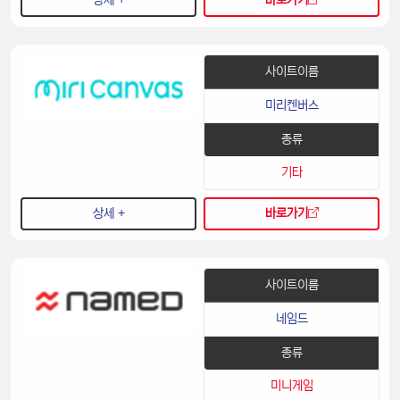
상세 +
바로가기
사이트이름
미리켄버스
종류
기타
상세 +
바로가기
사이트이름
네임드
종류
미니게임