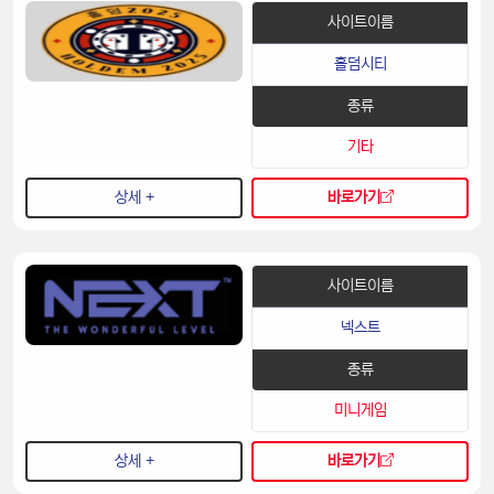
사이트이름
홀덤시티
종류
기타
상세 +
바로가기
사이트이름
넥스트
종류
미니게임
상세 +
바로가기