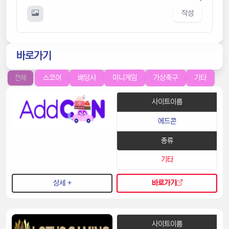
작성
바로가기
스코어
배당사
미니게임
가상축구
기타
전체
사이트이름
에드콘
종류
기타
상세 +
바로가기
사이트이름