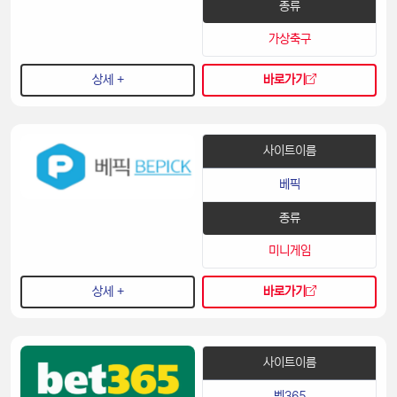
종류
가상축구
상세 +
바로가기
사이트이름
베픽
종류
미니게임
상세 +
바로가기
사이트이름
벳365