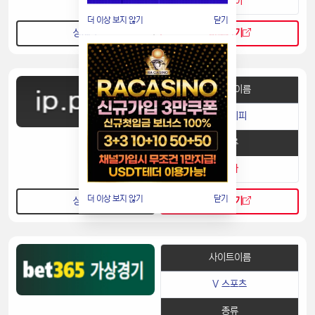
스코어
더 이상 보지 않기
닫기
상세 +
바로가기
사이트이름
내아이피
종류
기타
더 이상 보지 않기
닫기
상세 +
바로가기
사이트이름
V 스포츠
종류