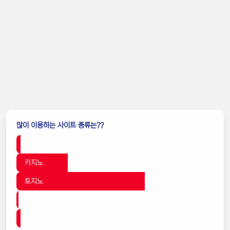
많이 이용하는 사이트 종류는??
스포츠
2% (9)
카지노
26% (84)
토지노
65% (210)
미니게임
1% (6)
슬롯
2% (7)