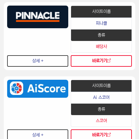
사이트이름
피나클
종류
배당사
상세 +
바로가기
사이트이름
Ai 스코어
종류
스코어
상세 +
바로가기