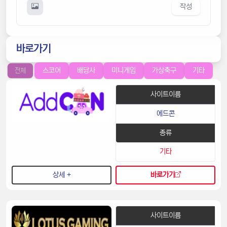
작성
바로가기
스코어
배당사
미니게임
가상축구
기타
전체
사이트이름
에드콘
종류
기타
상세 +
바로가기
사이트이름