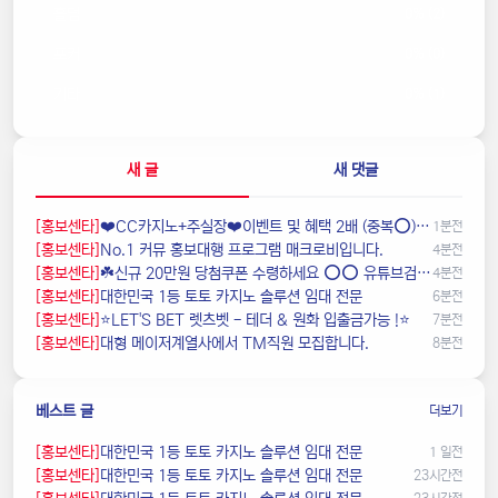
홀덤
0% (2)
포커
0% (0)
기타
0% (1)
새 글
새 댓글
[홍보센타]
❤️CC️카지노+주실장❤️이벤트 및 혜택 2배 (중복⭕️)❤️탄탄한 자본, 무사고 ✅빠른충환✅
1분전
[홍보센타]
️️No.1 커뮤 홍보대행 프️로그램 매크로비입니다.
4분전
[홍보센타]
☘️️신규 20만원 당첨쿠폰 수령하세요 ⭕️⭕️ 유튜브검색 > 수아영상방☘️
4분전
[홍보센타]
️대한민국️ 1등 토토 카지노 솔루션 임대 전문
6분전
[홍보센타]
⭐️LET'S BET 렛츠벳 - 테더 & 원화 입출금가능 !⭐️
7분전
[홍보센타]
️️대형 메이저계열사에서 TM직원 모집합니다.
8분전
베스트 글
더보기
[홍보센타]
️대한민국️ 1등 토토 카지노 솔루션 임대 전문
1 일전
[홍보센타]
️대한민국️ 1등 토토 카지노 솔루션 임대 전문
23시간전