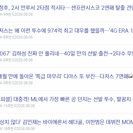
정후, 2사 만루서 2타점 적시타… 샌프란시스코 2연패 탈출 견
수 9
추천 0
2026.08.08
수 8
추천 0
2026.08.08
0.067' 김하성 진짜 안 풀리네…40일 만의 선발 출전→2타수 
수 9
추천 0
2026.08.08
개월 만에 돌아온 '특급 마무리' 디아스 또 부진…다저스 7연패
수 9
추천 0
2026.08.08
오피셜] 대충격! ML에서 가장 빠른 공 던지는 선발 투수, 팔꿈
수 15
추천 0
2026.08.08
심상치 않다' 김민재는 바이에른서 헤더골, 이한범은 데뷔전 MOM.
수 18
추천 0
2026.08.08