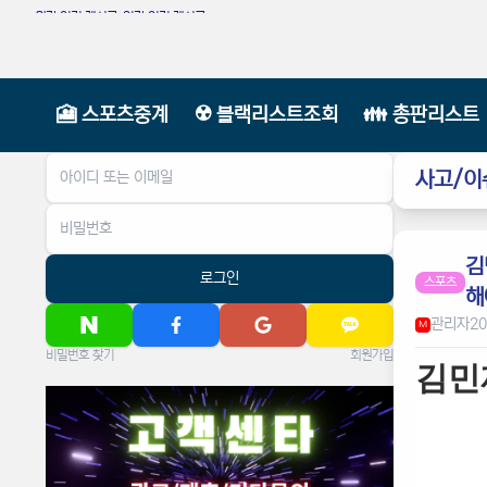
월간 인기 게시글
|
일간 인기 게시글
🎦 스포츠중계
☢️ 블랙리스트조회
👪 총판리스트
사고/이
김
로그인
스포츠
해
관리자
20
M
비밀번호 찾기
회원가입
김민