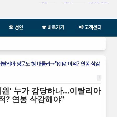
|
|
회원가입
|
로그인
🔞 성인
👁️ 바로가기
📢 고객센터
이탈리아 명문도 혀 내둘러→"KIM 이적? 연봉 삭감
8억원' 누가 감당하나…이탈리아
적? 연봉 삭감해야"