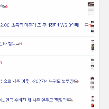
인
N
다저스는 왜 이런 투수에 974억 최고 대우를 했을까…'4G ERA 12.00' 초특급 마무리 또 무너졌다! WS 3연패 비상 걸리나
N
무안타 침묵
N
N
치 수술로 시즌 아웃…2027년 복귀도 불투명
N
..한국 수비진 새 시즌 앞두고 '맹활약'
N