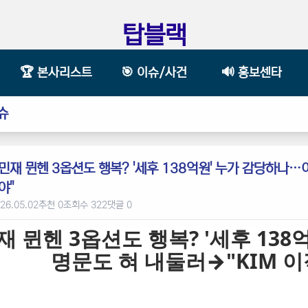
탑블랙
🏆 본사리스트
🎯 이슈/사건
🔊 홍보센타
슈
민재 뮌헨 3옵션도 행복? '세후 138억원' 누가 감당하나…
야"
26.05.02
추천 0
조회수 322
댓글 0
재 뮌헨 3옵션도 행복? '세후 13
명문도 혀 내둘러→"KIM 이