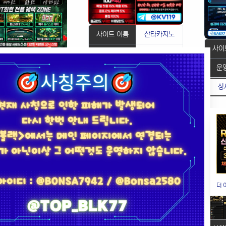
사이트 이름
산타카지노
사이
운영기간
3년
운
상세 +
바로가기
상
 이름
USDT카지노
기간
3년 이상
+
바로가기
더 