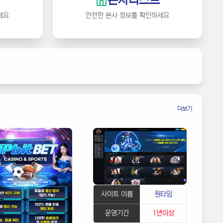
본사리스트
세요
안전한 본사 정보를 확인하세요
더보기
사이트 이름
원타임
운영기간
1년이상