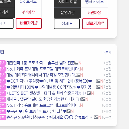
트 이름
OK 토지노
사이트 이름
뱅크 카지노
영기간
4년이상
운영기간
5년이상
세 +
바로가기
상세 +
바로가기
센타
더보기
️대한민국️ 1등 토토 카지노 솔루션 임대 전문
N
홍보
1분전
️️No.1 커뮤 홍보대행 프️로그램 매크로비입니다.
N
홍보
1분전
️️대형 메이저계열사에서 TM직원 모집합니다.
N
홍보
1분전
❤️CC️카지노+주실장❤️이벤트 및 혜택 2배 (중복⭕️)❤️탄탄한 자본, 무사고 ✅빠른충환✅
N
홍보
6분전
❤️️입플최대100%❤️✨억대보증 CC카지노✨❤️무기명테더가입O❤️블랙가입O❤️승인전화X❤️
N
홍보
7분전
⭐️LET'S BET 렛츠벳 - 테더 & 원화 입출금가능 !⭐️
N
홍보
12분전
️️게시글 , 댓글만 달아도 현금화가능한 머니지급 !
N
홍보
16분전
️️No.1 커뮤 홍보대행 프️로그램 매크로비입니다.
N
홍보
16분전
❤️️구글 ❤️1위 보증 ' 파토커뮤니티 ' ♥️
N
홍보
17분전
☘️️신규 20만원 당첨쿠폰 수령하세요 ⭕️⭕️ 유튜브검색 > 수아영상방☘️
N
홍보
18분전