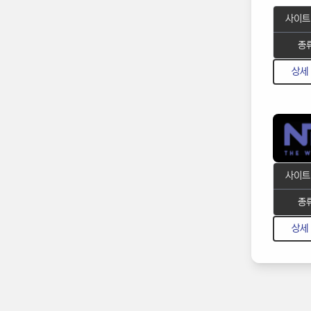
사이트
종
상세 
사이트
종
상세 