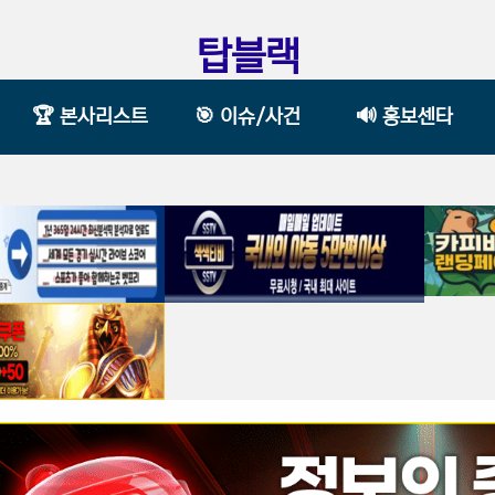
탑블랙
🏆 본사리스트
🎯 이슈/사건
🔊 홍보센타