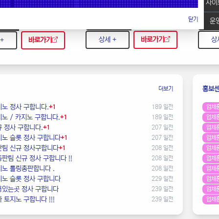
사이트 이름
차무식 BET
사이
 이름
도깨비
닫기
운영기간
3년이상
운
기간
4년이상
상세 +
바로가기
상
+
바로가기
홍보
더보기
노 정사 구합니다.
+1
189 일전
업체
노 / 카지노 구합니다.
+1
189 일전
업체
 정사 구합니다.
+1
207 일전
업체
지노 슬롯 정사 구합니다
+1
207 일전
업체
판팀 신규 정사구합니다
+1
208 일전
업체
판팀 신규 정사 구합니다 !!
208 일전
업체
지노 롤링총판합니다 .
208 일전
업체
지노 슬롯 정사 구합니다
229 일전
업체
용있는곳 정사 구합니다
239 일전
업체
 토지노 구합니다 !!!
239 일전
업체