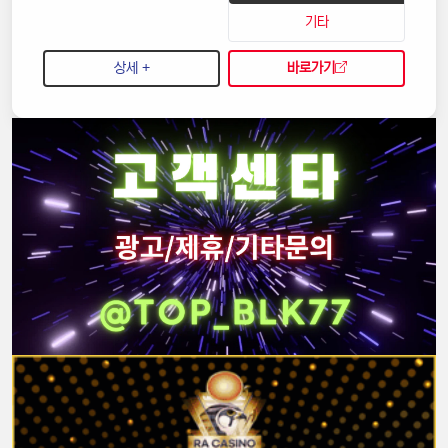
기타
상세 +
바로가기