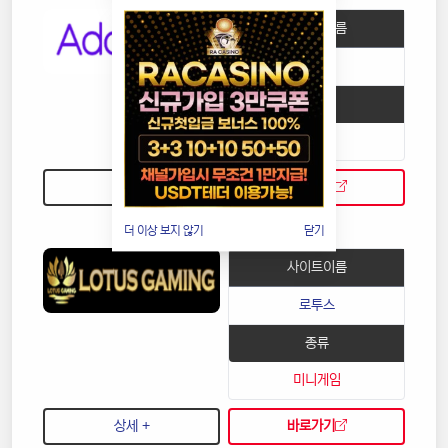
사이트이름
에드콘
종류
기타
상세 +
바로가기
더 이상 보지 않기
닫기
사이트이름
로투스
종류
미니게임
상세 +
바로가기