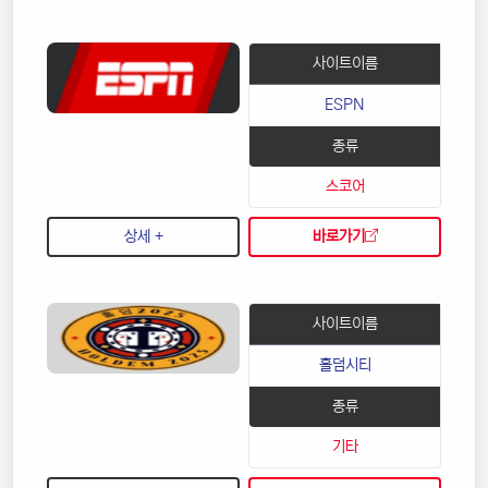
사이트이름
ESPN
종류
스코어
상세 +
바로가기
사이트이름
홀덤시티
종류
기타