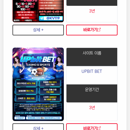
3년
상세 +
바로가기
사이트 이름
UPBIT BET
운영기간
3년
상세 +
바로가기