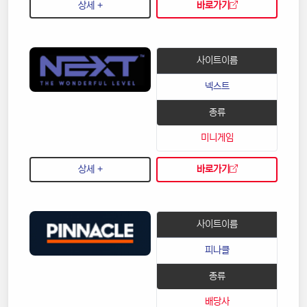
상세 +
바로가기
사이트이름
넥스트
종류
미니게임
상세 +
바로가기
사이트이름
피나클
종류
배당사