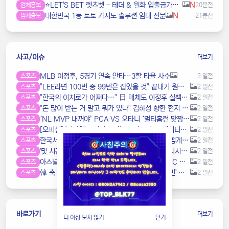
⭐️LET'S BET 렛츠벳 - 테더 & 원화 입출금가능 !⭐️
N
업체홍보
20분전
️대한민국️ 1등 토토 카지노 솔루션 임대 전문
N
업체홍보
21분전
사고/이슈
더보기
MLB 이정후, 5경기 연속 안타…3할 타율 사수
스포츠
2 일전
"LEE라면 100번 중 99번은 잡았을 것" 끝내기 원흉 된 이정후 실수, SF 레전드도 日 언론도 감쌌다
스포츠
2 일전
"한국의 이치로가 어쩌다…" 日 매체도 이정후 실책에 안타까움, "100번 중 99번은 잡는 타구"
스포츠
2 일전
"돈 많이 받는 거 말고 뭐가 있나" 김하성 향한 현지 매체 직격탄…"로스터 한 자리 낭비" 날선 비판
스포츠
2 일전
‘NL MVP 내꺼야’ PCA VS 오타니 ‘멀티홈런 맞짱’→‘CHC, LAD 스윕’
스포츠
2 일전
[오피셜] '이강인 드디어 뜬다' AT 마드리드, 맨시티전 소집 명단 발표... 알바레스·바에나 등은 제외
스포츠
2 일전
한국서 비공식 데뷔…이강인, AT마드리드서 어떻게 활용될까
스포츠
2 일전
'몇 시간 내로 결정될 가능성' 레알 마드리드, 비니시우스에게 상향 재계약 제시… 거절 시 아스널도 가속화할 준비 중
스포츠
2 일전
아스널 가는 거 아니었나, 레알이 붙잡는다…BBC 전망 ‘비니시우스 재계약 수 시간 내 결정’
스포츠
2 일전
韓 축구 역사상 이런 대우받은 선수 없었다…'7번' 이강인, 아틀레티코 마드리드 '지극정성' 의료진→스태프 파견 '데뷔전 치를 준비'
스포츠
2 일전
바로가기
더보기
더 이상 보지 않기
닫기