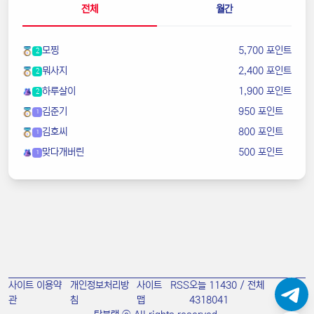
전체
월간
모찡
5,700 포인트
2
뭐사지
2,400 포인트
2
하루살이
1,900 포인트
2
김준기
950 포인트
1
김호씨
800 포인트
1
맞다개버린
500 포인트
1
사이트 이용약
개인정보처리방
사이트
RSS
오늘 11430 / 전체
관
침
맵
4318041