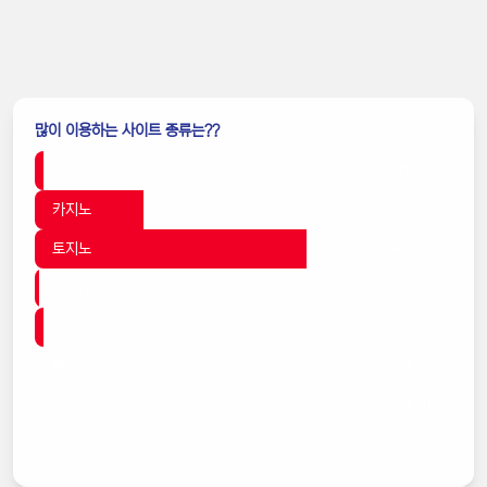
많이 이용하는 사이트 종류는??
스포츠
2% (9)
카지노
26% (84)
토지노
65% (210)
미니게임
1% (6)
슬롯
2% (7)
홀덤
0% (2)
포커
0% (0)
기타
0% (1)