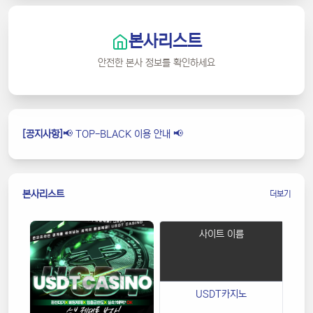
본사리스트
안전한 본사 정보를 확인하세요
[공지사항]
📢 TOP-BLACK 사칭주의 📢
[공지사항]
📢 TOP-BLACK 이용 안내 📢
본사리스트
더보기
사이트 이름
USDT카지노