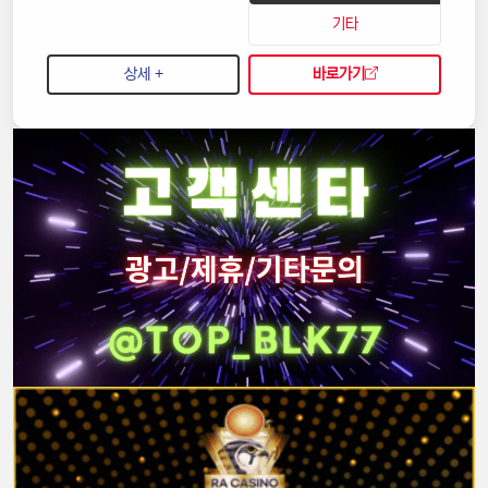
기타
상세 +
바로가기