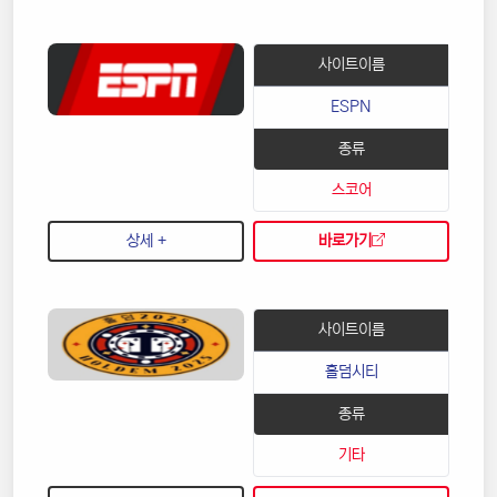
사이트이름
ESPN
종류
스코어
상세 +
바로가기
사이트이름
홀덤시티
종류
기타