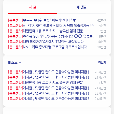
새 글
새 댓글
[홍보센타]
❤️️구글 ❤️1위 보증 ' 파토커뮤니티 ' ♥️
42초전
[홍보센타]
⭐️LET'S BET 렛츠벳 - 테더 & 원화 입출금가능 !⭐️
4분전
[홍보센타]
️대한민국️ 1등 토토 카지노 솔루션 임대 전문
7분전
[홍보센타]
☘️️신규 20만원 당첨쿠폰 수령하세요 ⭕️⭕️ 유튜브검색 > 수아영상방☘️
8분전
[홍보센타]
️️대형 메이저계열사에서 TM직원 모집합니다.
10분전
[홍보센타]
️️No.1 커뮤 홍보대행 프️로그램 매크로비입니다.
10분전
베스트 글
더보기
[홍보센타]
️️게시글 , 댓글만 달아도 현금화가능한 머니지급 !
23시간전
[홍보센타]
️️게시글 , 댓글만 달아도 현금화가능한 머니지급 !
21시간전
[홍보센타]
️대한민국️ 1등 토토 카지노 솔루션 임대 전문
1 일전
[홍보센타]
️️게시글 , 댓글만 달아도 현금화가능한 머니지급 !
21시간전
[홍보센타]
️️게시글 , 댓글만 달아도 현금화가능한 머니지급 !
23시간전
[홍보센타]
️️게시글 , 댓글만 달아도 현금화가능한 머니지급 !
21시간전