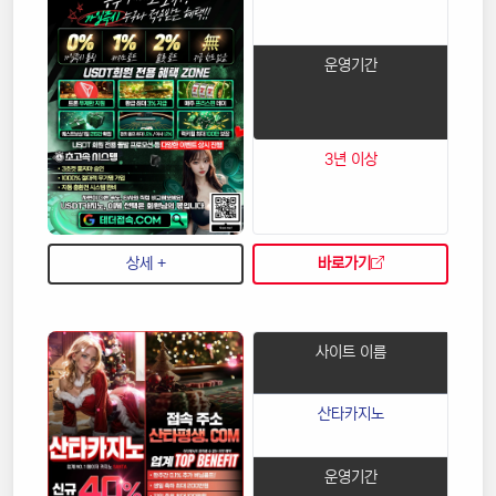
운영기간
3년 이상
상세 +
바로가기
사이트 이름
산타카지노
운영기간