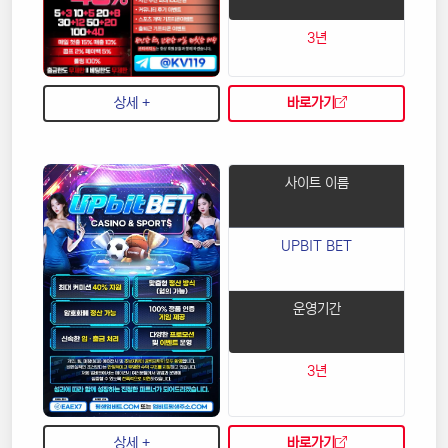
3년
상세 +
바로가기
사이트 이름
UPBIT BET
운영기간
3년
상세 +
바로가기