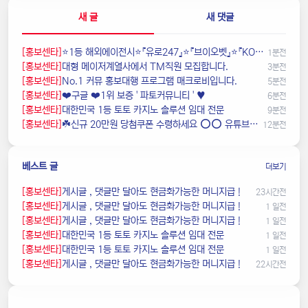
새 글
새 댓글
[홍보센타]
⭐️1등 해외에이전시⭐️『유로247』⭐️『브이오벳』⭐️『KOBET』⭐️『ONECONNECT』⭐️ l2mx
1분전
[홍보센타]
️️대형 메이저계열사에서 TM직원 모집합니다.
3분전
[홍보센타]
️️No.1 커뮤 홍보대행 프️로그램 매크로비입니다.
5분전
[홍보센타]
❤️️구글 ❤️1위 보증 ' 파토커뮤니티 ' ♥️
6분전
[홍보센타]
️대한민국️ 1등 토토 카지노 솔루션 임대 전문
9분전
[홍보센타]
☘️️신규 20만원 당첨쿠폰 수령하세요 ⭕️⭕️ 유튜브검색 > 수아영상방☘️
12분전
베스트 글
더보기
[홍보센타]
️️게시글 , 댓글만 달아도 현금화가능한 머니지급 !
23시간전
[홍보센타]
️️게시글 , 댓글만 달아도 현금화가능한 머니지급 !
1 일전
[홍보센타]
️️게시글 , 댓글만 달아도 현금화가능한 머니지급 !
1 일전
[홍보센타]
️대한민국️ 1등 토토 카지노 솔루션 임대 전문
1 일전
[홍보센타]
️대한민국️ 1등 토토 카지노 솔루션 임대 전문
1 일전
[홍보센타]
️️게시글 , 댓글만 달아도 현금화가능한 머니지급 !
22시간전