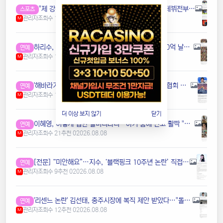
"제 강점은 공중볼과 헤더, 발밑 능력입니다"…'데뷔전부터 MOM' 이한범, 브뤼헤 완벽 적응 "벌써 집에 있는 것처럼 느껴진다"
스포츠
관리자
조회수 15
추천 0
2026.08.08
M
하리수, 전남편 미키정과 이혼 진짜 이유 고백.."30억 날렸다는 루머, 사실 아냐"
연예
관리자
조회수 10
추천 0
2026.08.08
M
'해바라기' 출연 男배우, 홍명보 이어 '성접대' 축구협회 저격…"상상 이상으로 썩은 조직" [RE:스타]
연예
관리자
조회수 14
추천 0
2026.08.08
M
더 이상 보지 않기
닫기
이혜영, 이렇게 힙한 할머니라니…아기 품에 안고 활짝 "이모할머니 됐다"
연예
관리자
조회수 21
추천 0
2026.08.08
M
[전문] “미안해요”…지수, ‘블랙핑크 10주년 논란’ 직접 사과
연예
관리자
조회수 9
추천 0
2026.08.08
M
'리센느 논란' 김선태, 충주시장에 복직 제안 받았다…"돌아올 생각 있냐" 수척 근황까지 [엑's 이슈]
연예
관리자
조회수 12
추천 0
2026.08.08
M