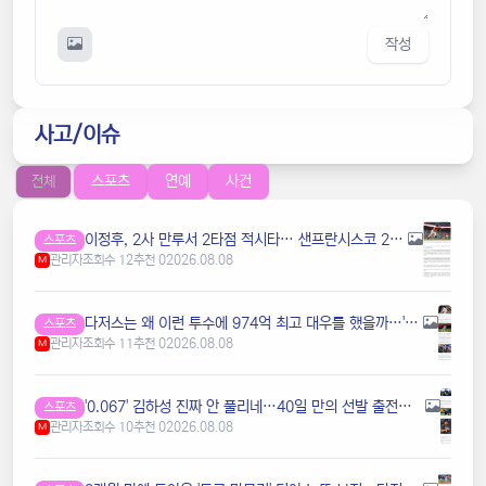
작성
사고/이슈
스포츠
연예
사건
전체
이정후, 2사 만루서 2타점 적시타… 샌프란시스코 2연패 탈출 견인
스포츠
관리자
조회수 12
추천 0
2026.08.08
M
다저스는 왜 이런 투수에 974억 최고 대우를 했을까…'4G ERA 12.00' 초특급 마무리 또 무너졌다! WS 3연패 비상 걸리나
스포츠
관리자
조회수 11
추천 0
2026.08.08
M
'0.067' 김하성 진짜 안 풀리네…40일 만의 선발 출전→2타수 무안타 침묵
스포츠
관리자
조회수 10
추천 0
2026.08.08
M