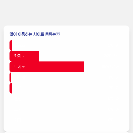
많이 이용하는 사이트 종류는??
스포츠
2% (9)
카지노
26% (84)
토지노
65% (210)
미니게임
1% (6)
슬롯
2% (7)
홀덤
0% (2)
포커
0% (0)
기타
0% (1)