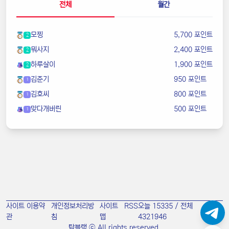
전체
월간
모찡
5,700 포인트
2
뭐사지
2,400 포인트
2
하루살이
1,900 포인트
2
김준기
950 포인트
1
김호씨
800 포인트
1
맞다개버린
500 포인트
1
사이트 이용약
개인정보처리방
사이트
RSS
오늘 15335 / 전체
관
침
맵
4321946
탑블랙 ⓒ All rights reserved.