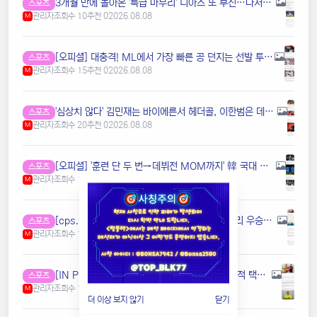
3개월 만에 돌아온 '특급 마무리' 디아스 또 부진…다저스 7연패
스포츠
관리자
조회수 10
추천 0
2026.08.08
M
[오피셜] 대충격! ML에서 가장 빠른 공 던지는 선발 투수, 팔꿈치 수술로 시즌 아웃…2027년 복귀도 불투명
스포츠
관리자
조회수 15
추천 0
2026.08.08
M
'심상치 않다' 김민재는 바이에른서 헤더골, 이한범은 데뷔전 MOM...한국 수비진 새 시즌 앞두고 '맹활약'
스포츠
관리자
조회수 20
추천 0
2026.08.08
M
[오피셜] '훈련 단 두 번→데뷔전 MOM까지' 韓 국대 수비수 이한범, 벨기에 제대로 뒤집었다…"처음부터 끝까지 최고, 팬들이 이름 연호"
스포츠
관리자
조회수 14
추천 0
2026.08.08
M
[cps.interview] '아틀레티코 7번' 이강인, "빨리 우승하고 싶어! 나는 발전하기 위해 안달난 선수" (일문일답)
스포츠
관리자
조회수 10
추천 0
2026.08.08
M
[IN PRESS] 이강인이 아틀레티코 마드리드 이적 택한 이유…"감독님과 구단이 날 원하는 마음 느껴졌어"
스포츠
관리자
조회수 10
추천 0
2026.08.08
M
더 이상 보지 않기
닫기