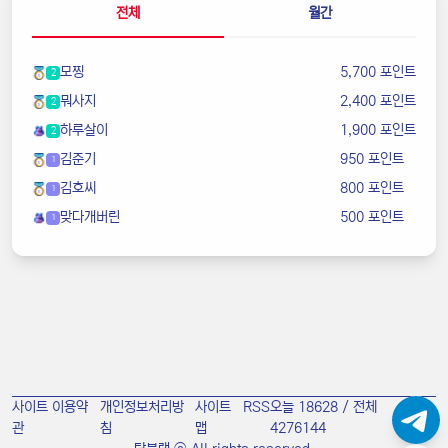
전체
월간
모찡
5,700 포인트
2
뭐사지
2,400 포인트
2
하루살이
1,900 포인트
2
김준기
950 포인트
1
김호씨
800 포인트
1
맞다개버린
500 포인트
1
사이트 이용약
개인정보처리방
사이트
RSS
오늘 18628 / 전체
관
침
맵
4276144