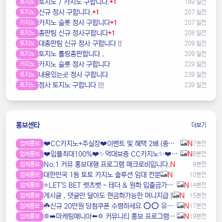
토지노 / 카지노 구합니다.
토지노
+1
189 일전
신규 정사 구합니다.
토지노
+1
207 일전
카지노 슬롯 정사 구합니다
카지노
+1
207 일전
총판팀 신규 정사구합니다
토지노
+1
208 일전
대총판팀 신규 정사 구합니다 !!
토지노
209 일전
토지노 롤링총판합니다 .
토지노
209 일전
카지노 슬롯 정사 구합니다
카지노
229 일전
내용있는곳 정사 구합니다
토지노
239 일전
정사 토지노 구합니다 !!!
토지노
239 일전
홍보센타
더보기
❤️CC️카지노+주실장❤️이벤트 및 혜택 2배 (중복⭕️)❤️탄탄한 자본, 무사고 ✅빠른충환✅
N
업체홍보
7분전
❤️️입플최대100%❤️✨억대보증 CC카지노✨❤️무기명테더가입O❤️블랙가입O❤️승인전화X❤️
N
업체홍보
8분전
️️No.1 커뮤 홍보대행 프️로그램 매크로비입니다.
N
업체홍보
9분전
️대한민국️ 1등 토토 카지노 솔루션 임대 전문
N
업체홍보
10분전
⭐️LET'S BET 렛츠벳 - 테더 & 원화 입출금가능 !⭐️
N
업체홍보
14분전
️️게시글 , 댓글만 달아도 현금화가능한 머니지급 !
N
업체홍보
15분전
☘️️신규 20만원 당첨쿠폰 수령하세요 ⭕️⭕️ 유튜브검색 > 수아영상방☘️
N
업체홍보
17분전
✡️➡️마케팅매니아⬅️✡️ 커뮤니티 홍보 프로그램⭐️구글 찌라시 프로그램⭐️카톡 텔레 미니게임 오토픽⭐️마케팅프로그램✡️ m5d7
N
업체홍보
19분전