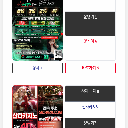
운영기간
3년 이상
상세 +
바로가기
사이트 이름
산타카지노
운영기간