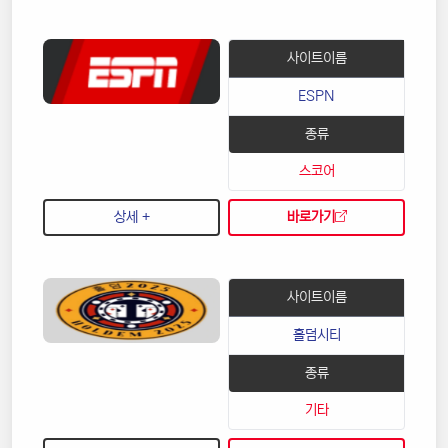
사이트이름
ESPN
종류
스코어
상세 +
바로가기
사이트이름
홀덤시티
종류
기타