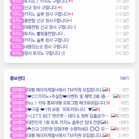
토지노 / 카지노 구합니다.
토지노
+1
191 일전
신규 정사 구합니다.
토지노
+1
210 일전
카지노 슬롯 정사 구합니다
카지노
+1
210 일전
총판팀 신규 정사구합니다
토지노
+1
211 일전
대총판팀 신규 정사 구합니다 !!
토지노
211 일전
토지노 롤링총판합니다 .
토지노
211 일전
카지노 슬롯 정사 구합니다
카지노
232 일전
내용있는곳 정사 구합니다
토지노
241 일전
정사 토지노 구합니다 !!!
토지노
242 일전
홍보센타
더보기
️️대형 메이저계열사에서 TM직원 모집합니다.
N
업체홍보
1분전
❤️CC️카지노+주실장❤️이벤트 및 혜택 2배 (중복⭕️)❤️탄탄한 자본, 무사고 ✅빠른충환✅
N
업체홍보
3분전
️️No.1 커뮤 홍보대행 프️로그램 매크로비입니다.
N
업체홍보
6분전
❤️️구글 ❤️1위 보증 ' 파토커뮤니티 ' ♥️
N
업체홍보
12분전
⭐️LET'S BET 렛츠벳 - 테더 & 원화 입출금가능 !⭐️
N
업체홍보
16분전
️대한민국️ 1등 토토 카지노 솔루션 임대 전문
N
업체홍보
18분전
☘️️신규 20만원 당첨쿠폰 수령하세요 ⭕️⭕️ 유튜브검색 > 수아영상방☘️
N
업체홍보
19분전
️️대형 메이저계열사에서 TM직원 모집합니다.
N
업체홍보
21분전