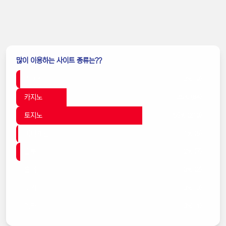
많이 이용하는 사이트 종류는??
스포츠
2% (9)
카지노
26% (84)
토지노
65% (210)
미니게임
1% (6)
슬롯
2% (7)
홀덤
0% (2)
포커
0% (0)
기타
0% (1)