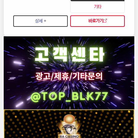
기타
상세 +
바로가기