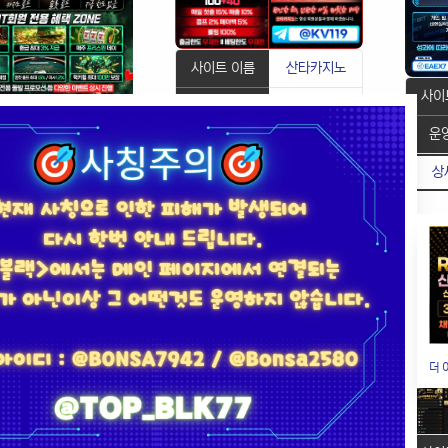
사이트 이름
산타카지노
사이
운영기간
3년
운
상세 +
바로가기
상
 이름
USDT카지노
기간
3년 이상
+
바로가기
더 