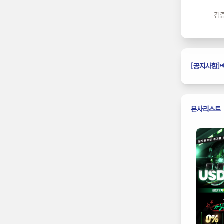
검
[공지사항]
[공지사항]
본사리스트