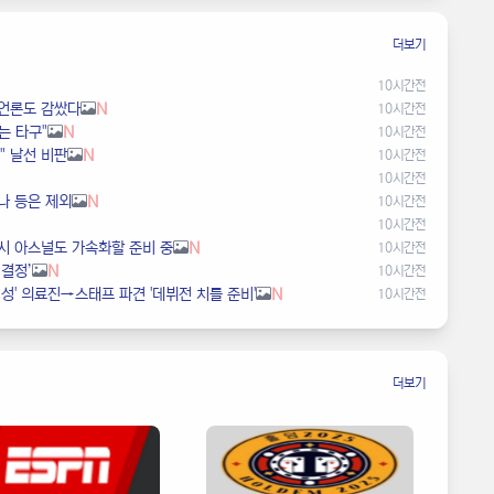
더보기
10시간전
日 언론도 감쌌다
N
10시간전
는 타구"
N
10시간전
" 날선 비판
N
10시간전
10시간전
에나 등은 제외
N
10시간전
10시간전
 시 아스널도 가속화할 준비 중
N
10시간전
 결정’
N
10시간전
성' 의료진→스태프 파견 '데뷔전 치를 준비'
N
10시간전
더보기