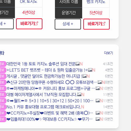
트 이름
OK 토지노
사이트 이름
뱅크 카지노
영기간
4년이상
운영기간
5년이상
세 +
바로가기
상세 +
바로가기
센타
더보기
️대한민국️ 1등 토토 카지노 솔루션 임대 전문
N
홍보
41초전
⭐️LET'S BET 렛츠벳 - 테더 & 원화 입출금가능 !⭐️
N
홍보
4분전
️️게시글 , 댓글만 달아도 현금화가능한 머니지급 !
N
홍보
6분전
☘️️신규 20만원 당첨쿠폰 수령하세요 ⭕️⭕️ 유튜브검색 > 수아영상방☘️
N
홍보
8분전
✡️➡️마케팅매니아⬅️✡️ 커뮤니티 홍보 프로그램⭐️구글 찌라시 프로그램⭐️카톡 텔레 미니게임 오토픽⭐️마케팅프로그램✡️ m5d7
N
홍보
10분전
️️대형 메이저계열사에서 TM직원 모집합니다.
N
홍보
11분전
✡️➡️월드⬅️✡️ 5+3ㅣ10+5ㅣ30+12ㅣ50+20ㅣ100+35ㅣ200+70 ✡️무한매충✡️모든배팅제재없음✡️다양한 이벤트✡️ o9pg
N
홍보
11분전
️️No.1 커뮤 홍보대행 프️로그램 매크로비입니다.
N
홍보
14분전
❤️CC️카지노+주실장❤️이벤트 및 혜택 2배 (중복⭕️)❤️탄탄한 자본, 무사고 ✅빠른충환✅
N
홍보
18분전
❤️️입플최대100%❤️✨억대보증 CC카지노✨❤️무기명테더가입O❤️블랙가입O❤️승인전화X❤️
N
홍보
19분전