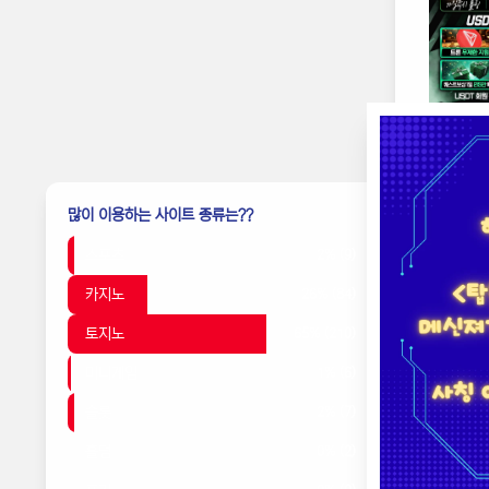
사이트
많이 이용하는 사이트 종류는??
운영
스포츠
2% (9)
상세 
카지노
26% (84)
토지노
65% (210)
미니게임
1% (6)
슬롯
2% (7)
홀덤
0% (2)