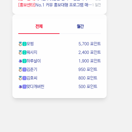
[홍보센타]
️️No.1 커뮤 홍보대행 프️로그램 매크로비입니다.
1 일전
전체
월간
모찡
5,700 포인트
2
뭐사지
2,400 포인트
2
하루살이
1,900 포인트
2
김준기
950 포인트
1
김호씨
800 포인트
1
맞다개버린
500 포인트
1