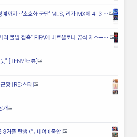
'와!' 주장 완장 찬 손흥민, 올스타전서 3분 만에 멀티골→POTM 영예까지…'초호화 군단' MLS, 리가 MX에 4-3 신승
이강인 '독박 축구' 면하나…AT 마드리드 분노 폭발! "알바레스 빼가려 불법 접촉" FIFA에 바르셀로나 공식 제소→"당사자는 메시 후계자 여전히 꿈꿔" 1640억 영입전 파국 일로
" [TEN인터뷰]
근황 [RE:스타]
 공개
커플 탄생 ('누내여')[종합]