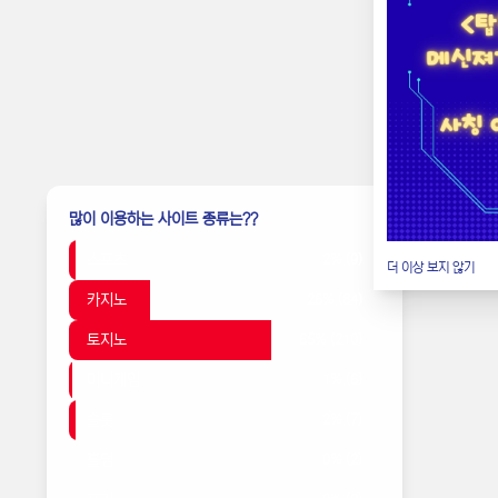
관리자
조회
M
많이 이용하는 사이트 종류는??
스포츠
2% (9)
더 이상 보지 않기
카지노
26% (84)
토지노
65% (210)
미니게임
1% (6)
슬롯
2% (7)
홀덤
0% (2)