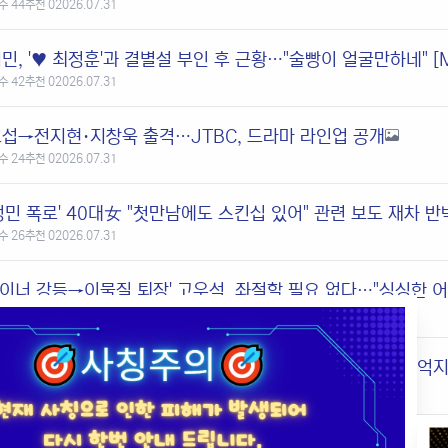
수 44
추천 0
2026.07.31
민, '♥ 최정훈'과 결별설 부인 후 근황…"술빵이 얼굴만하네" [
수 42
추천 0
2026.07.31
섭→전지현·지창욱 출격…JTBC, 드라마 라인업 공개
수 24
추천 0
2026.07.31
정민 폭로' 40대女 "첫만남에도 스킨십 있어" 관련 보도 재차 반
수 26
추천 0
2026.07.31
마이너 강등→이물질 퇴장' 고우석, 좌절할 필요 없다…"싱싱한 어
수 55
추천 0
2026.07.29
고우석 영구 추방, 한국 대표 선수들도 다 확인해야" 日 여론 억
수 52
추천 0
2026.07.29
진격의' 보스턴 파워랭킹 7위로 빅점프! 다저스 1위 수성, '이정후