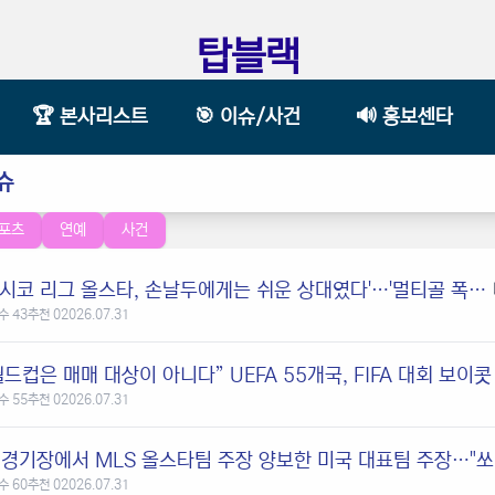
탑블랙
🏆 본사리스트
🎯 이슈/사건
🔊 홍보센타
슈
포츠
연예
사건
'멕시코 리그 올스타, 손날두에게는 쉬운 상대였다'…'멀티골 폭격' 맹활약 조명
수 43
추천 0
2026.07.31
월드컵은 매매 대상이 아니다” UEFA 55개국, FIFA 대회 보이콧
수 55
추천 0
2026.07.31
 경기장에서 MLS 올스타팀 주장 양보한 미국 대표팀 주장…"쏘
수 60
추천 0
2026.07.31