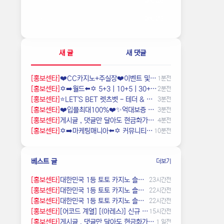
포커
0% (0)
기타
0% (1)
새 글
새 댓글
[홍보센타]
❤️CC️카지노+주실장❤️이벤트 및 혜택 2배 (중복⭕️)❤️탄탄한 자본, 무사고 ✅빠른충환✅
1분전
[홍보센타]
✡️➡️월드⬅️✡️ 5+3ㅣ10+5ㅣ30+12ㅣ50+20ㅣ100+35ㅣ200+70 ✡️무한매충✡️모든배팅제재없음✡️다양한 이벤트✡️ m0b7
2분전
[홍보센타]
⭐️LET'S BET 렛츠벳 - 테더 & 원화 입출금가능 !⭐️
3분전
[홍보센타]
❤️️입플최대100%❤️✨억대보증 CC카지노✨❤️무기명테더가입O❤️블랙가입O❤️승인전화X❤️
3분전
[홍보센타]
️️게시글 , 댓글만 달아도 현금화가능한 머니지급 !
4분전
[홍보센타]
✡️➡️마케팅매니아⬅️✡️ 커뮤니티 홍보 프로그램⭐️구글 찌라시 프로그램⭐️카톡 텔레 미니게임 오토픽⭐️마케팅프로그램✡️ qr1d
10분전
베스트 글
더보기
[홍보센타]
️대한민국️ 1등 토토 카지노 솔루션 임대 전문
23시간전
[홍보센타]
️대한민국️ 1등 토토 카지노 솔루션 임대 전문
22시간전
[홍보센타]
️대한민국️ 1등 토토 카지노 솔루션 임대 전문
22시간전
[홍보센타]
[어코드 계열] [(아레스)] 신규 첫충전 1+2 or 30% | 매일첫충 20% 무한매충 10%
15시간전
[홍보센타]
️️게시글 , 댓글만 달아도 현금화가능한 머니지급 !
1 일전