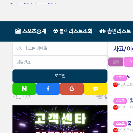
월간 인기 게시글
|
일간 인기 게시글
🎦 스포츠중계
☢️ 블랙리스트조회
👪 총판리스트
사고/이
스
전체
로그인
스포츠
관리자
조회
M
비밀번호 찾기
회원가입
“
스포츠
관리자
조회
M
홈
스포츠
관리자
조회
M