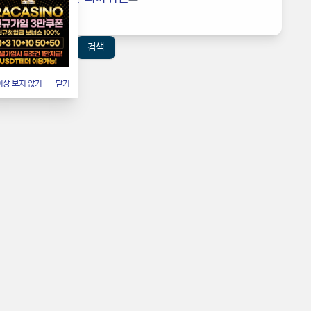
검색
6
이상 보지 않기
닫기