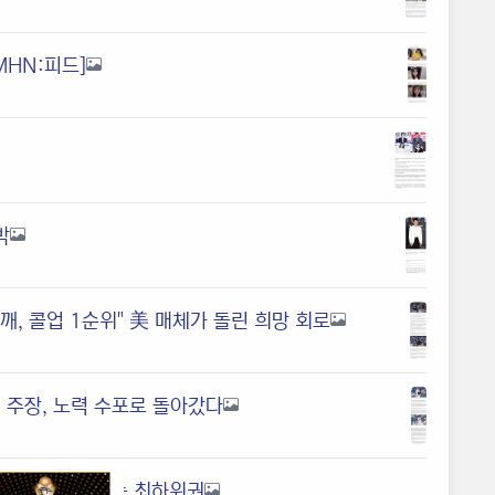
MHN:피드]
박
깨, 콜업 1순위" 美 매체가 돌린 희망 회로
지 주장, 노력 수포로 돌아갔다
 연속 결장' SF는 최하위권