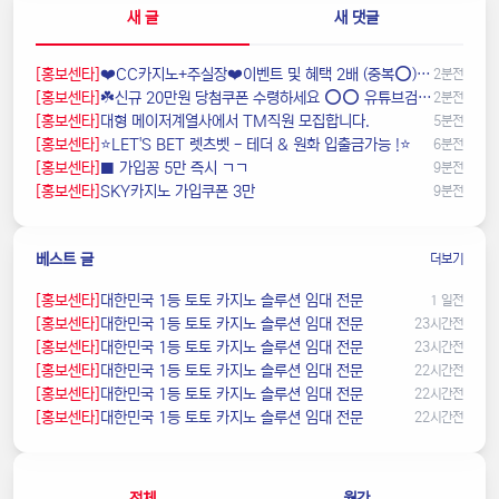
새 글
새 댓글
[홍보센타]
❤️CC️카지노+주실장❤️이벤트 및 혜택 2배 (중복⭕️)❤️탄탄한 자본, 무사고 ✅빠른충환✅
2분전
[홍보센타]
☘️️신규 20만원 당첨쿠폰 수령하세요 ⭕️⭕️ 유튜브검색 > 수아영상방☘️
2분전
[홍보센타]
️️대형 메이저계열사에서 TM직원 모집합니다.
5분전
[홍보센타]
⭐️LET'S BET 렛츠벳 - 테더 & 원화 입출금가능 !⭐️
6분전
[홍보센타]
■ 가입꽁 5만 즉시 ㄱㄱ
9분전
[홍보센타]
SKY카지노 가입쿠폰 3만
9분전
베스트 글
더보기
[홍보센타]
️대한민국️ 1등 토토 카지노 솔루션 임대 전문
1 일전
[홍보센타]
️대한민국️ 1등 토토 카지노 솔루션 임대 전문
23시간전
[홍보센타]
️대한민국️ 1등 토토 카지노 솔루션 임대 전문
23시간전
[홍보센타]
️대한민국️ 1등 토토 카지노 솔루션 임대 전문
22시간전
[홍보센타]
️대한민국️ 1등 토토 카지노 솔루션 임대 전문
22시간전
[홍보센타]
️대한민국️ 1등 토토 카지노 솔루션 임대 전문
22시간전
전체
월간