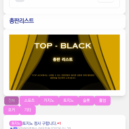
총판리스트
스포츠
카지노
토지노
슬롯
홀덤
전체
포커
기타
토지노 정사 구합니다.
토지노
+1
아자카이
조회수 955
추천 0
2026.01.29
1