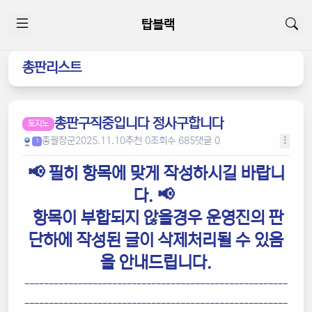
탑블랙
총판리스트
총판구직중입니다 정사구합니다
토지노
총괄장군
2025.11.10
추천 0
조회수 685
댓글 0
1
📢 필히 항목에 맞게 작성하시길 바랍니
다. 📢
항목이 부합되지 않을경우 운영진의 판
단하에 작성된 글이 삭제처리될 수 있음
을 안내드립니다.
------------------------------------------------------
------------------------------------------------------