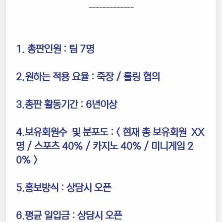
-------------
1. 총판인원 : 팀 7명
2.원하는 적용 요율 : 죽장 / 롤링 협의
3.총판 활동기간 : 6년이상
4.보유회원수 및 분포도 : < 현재 총 보유회원 XX
명 / 스포츠 40% / 카지노 40% / 미니게임 2
0% >
5.홍보방식 : 상담시 오픈
6.평균 일입금 : 상담시 오픈