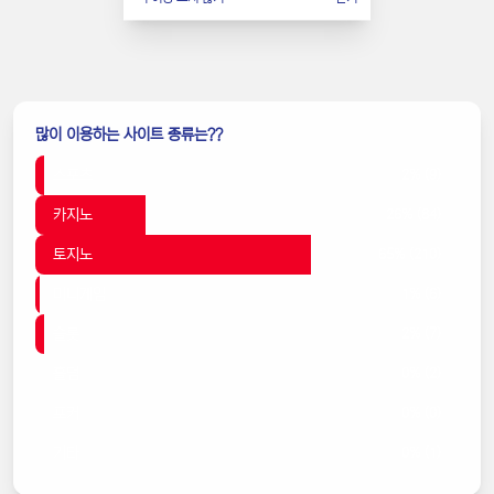
많이 이용하는 사이트 종류는??
스포츠
2% (9)
카지노
26% (84)
토지노
65% (210)
미니게임
1% (6)
슬롯
2% (7)
홀덤
0% (2)
포커
0% (0)
기타
0% (1)