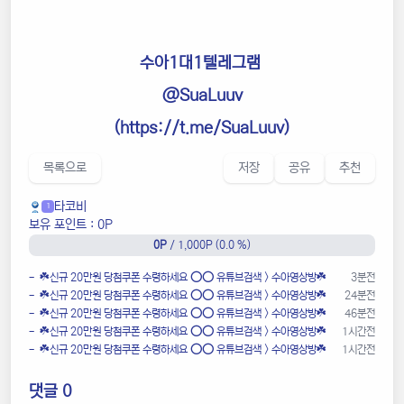
수아1대1텔레그램
@SuaLuuv
(
https://t.me/SuaLuuv
)
목록으로
저장
공유
추천
타코비
1
보유 포인트 : 0P
0P
/ 1,000P (0.0 %)
- ☘️️신규 20만원 당첨쿠폰 수령하세요 ⭕️⭕️ 유튜브검색 > 수아영상방☘️
3분전
- ☘️️신규 20만원 당첨쿠폰 수령하세요 ⭕️⭕️ 유튜브검색 > 수아영상방☘️
24분전
- ☘️️신규 20만원 당첨쿠폰 수령하세요 ⭕️⭕️ 유튜브검색 > 수아영상방☘️
46분전
- ☘️️신규 20만원 당첨쿠폰 수령하세요 ⭕️⭕️ 유튜브검색 > 수아영상방☘️
1시간전
- ☘️️신규 20만원 당첨쿠폰 수령하세요 ⭕️⭕️ 유튜브검색 > 수아영상방☘️
1시간전
댓글 0