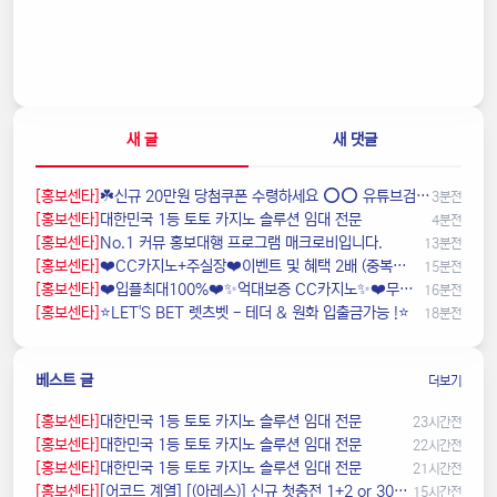
포커
0% (0)
기타
0% (1)
새 글
새 댓글
[홍보센타]
☘️️신규 20만원 당첨쿠폰 수령하세요 ⭕️⭕️ 유튜브검색 > 수아영상방☘️
3분전
[홍보센타]
️대한민국️ 1등 토토 카지노 솔루션 임대 전문
4분전
[홍보센타]
️️No.1 커뮤 홍보대행 프️로그램 매크로비입니다.
13분전
[홍보센타]
❤️CC️카지노+주실장❤️이벤트 및 혜택 2배 (중복⭕️)❤️탄탄한 자본, 무사고 ✅빠른충환✅
15분전
[홍보센타]
❤️️입플최대100%❤️✨억대보증 CC카지노✨❤️무기명테더가입O❤️블랙가입O❤️승인전화X❤️
16분전
[홍보센타]
⭐️LET'S BET 렛츠벳 - 테더 & 원화 입출금가능 !⭐️
18분전
베스트 글
더보기
[홍보센타]
️대한민국️ 1등 토토 카지노 솔루션 임대 전문
23시간전
[홍보센타]
️대한민국️ 1등 토토 카지노 솔루션 임대 전문
22시간전
[홍보센타]
️대한민국️ 1등 토토 카지노 솔루션 임대 전문
21시간전
[홍보센타]
[어코드 계열] [(아레스)] 신규 첫충전 1+2 or 30% | 매일첫충 20% 무한매충 10%
15시간전