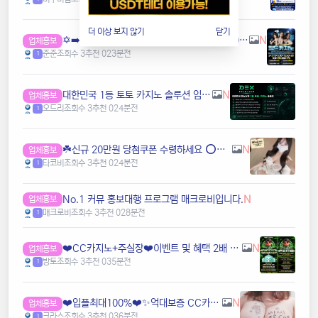
더 이상 보지 않기
닫기
✡️➡️월드⬅️✡️ 5+3ㅣ10+5ㅣ30+12ㅣ50+20ㅣ100+35ㅣ200+70 ✡️무한매충✡️모든배팅제재없음✡️다양한 이벤트✡️ uitn
N
업체홍보
준준
조회수 3
추천 0
23분전
1
️대한민국️ 1등 토토 카지노 솔루션 임대 전문
N
업체홍보
오드리
조회수 3
추천 0
24분전
1
☘️️신규 20만원 당첨쿠폰 수령하세요 ⭕️⭕️ 유튜브검색 > 수아영상방☘️
N
업체홍보
타코비
조회수 3
추천 0
24분전
1
️️No.1 커뮤 홍보대행 프️로그램 매크로비입니다.
N
업체홍보
매크로비
조회수 3
추천 0
28분전
1
❤️CC️카지노+주실장❤️이벤트 및 혜택 2배 (중복⭕️)❤️탄탄한 자본, 무사고 ✅빠른충환✅
N
업체홍보
방토
조회수 3
추천 0
35분전
1
❤️️입플최대100%❤️✨억대보증 CC카지노✨❤️무기명테더가입O❤️블랙가입O❤️승인전화X❤️
N
업체홍보
크라스
조회수 3
추천 0
36분전
1