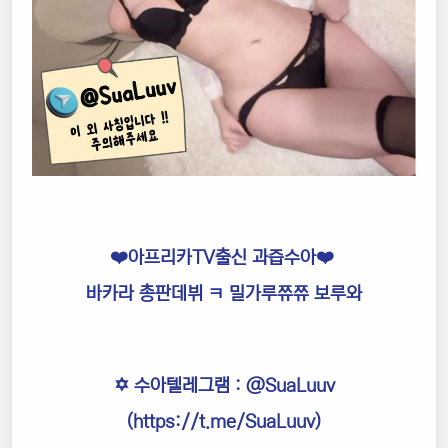
❤️아프리카TV출신 과즙수아❤️
바카라 총판데뷔 ㅋ 밀가루쮸쮸 보루와
✡️ 수아텔레그램 :
@SuaLuuv
(
https://t.me/SuaLuuv
)