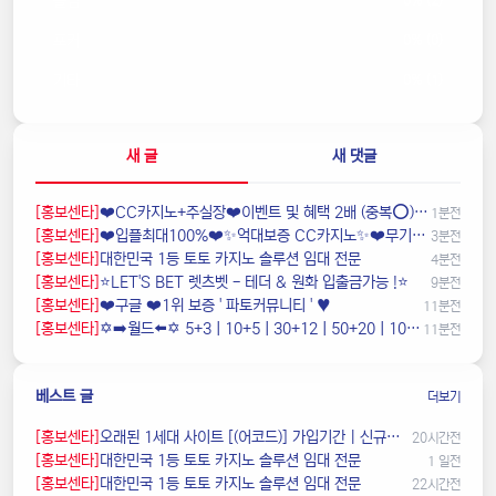
홀덤
0% (2)
포커
0% (0)
기타
0% (1)
새 글
새 댓글
[홍보센타]
❤️CC️카지노+주실장❤️이벤트 및 혜택 2배 (중복⭕️)❤️탄탄한 자본, 무사고 ✅빠른충환✅
1분전
[홍보센타]
❤️️입플최대100%❤️✨억대보증 CC카지노✨❤️무기명테더가입O❤️블랙가입O❤️승인전화X❤️
3분전
[홍보센타]
️대한민국️ 1등 토토 카지노 솔루션 임대 전문
4분전
[홍보센타]
⭐️LET'S BET 렛츠벳 - 테더 & 원화 입출금가능 !⭐️
9분전
[홍보센타]
❤️️구글 ❤️1위 보증 ' 파토커뮤니티 ' ♥️
11분전
[홍보센타]
✡️➡️월드⬅️✡️ 5+3ㅣ10+5ㅣ30+12ㅣ50+20ㅣ100+35ㅣ200+70 ✡️무한매충✡️모든배팅제재없음✡️다양한 이벤트✡️ vgo4
11분전
베스트 글
더보기
[홍보센타]
오래된 1세대 사이트 [(어코드)] 가입기간 | 신규입플 5+5 | 업계최고배당
20시간전
[홍보센타]
️대한민국️ 1등 토토 카지노 솔루션 임대 전문
1 일전
[홍보센타]
️대한민국️ 1등 토토 카지노 솔루션 임대 전문
22시간전