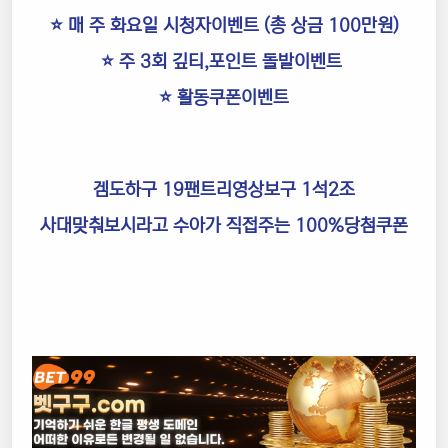
⭐️ 매 주 화요일 시청자이벤트 (총 상금 100만원)
⭐️ 주 3회 깊티,포인트 돌발이벤트
⭐️ 활동쿠폰이벤트
겜도하구 19팬트리영상보구 1석2조
사대맞춰보시라고 수아가 직접주는 100%당첨쿠폰