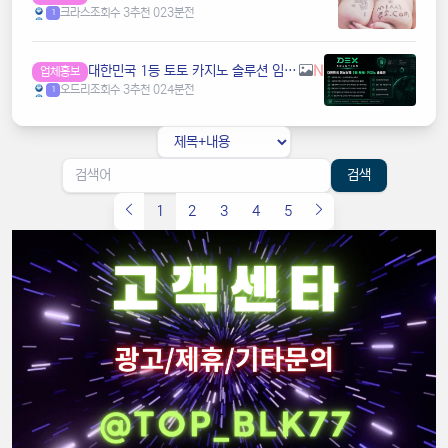
크라스
조회수 3
추천 0
23분전
1
️대한민국️ 1등 토토 카지노 솔루션 임대 전문
N
업체홍보
오드리
조회수 3
추천 0
24분전
1
검색
1
2
3
4
5