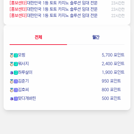
[홍보센타]
️대한민국️ 1등 토토 카지노 솔루션 임대 전문
23시간전
[홍보센타]
️대한민국️ 1등 토토 카지노 솔루션 임대 전문
23시간전
[홍보센타]
️대한민국️ 1등 토토 카지노 솔루션 임대 전문
22시간전
전체
월간
모찡
5,700 포인트
2
뭐사지
2,400 포인트
2
하루살이
1,900 포인트
2
김준기
950 포인트
1
김호씨
800 포인트
1
맞다개버린
500 포인트
1