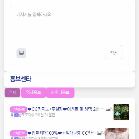
작성
홍보센타
업체홍보
꽁머니홍보
전체
❤️CC️카지노+주실장❤️이벤트 및 혜택 2배 (중복⭕️)❤️탄탄한 자본, 무사고 ✅빠른충환✅
N
업체홍보
방토
조회수 2
추천 0
1분전
1
❤️️입플최대100%❤️✨억대보증 CC카지노✨❤️무기명테더가입O❤️블랙가입O❤️승인전화X❤️
N
업체홍보
크라스
조회수 3
추천 0
3분전
1