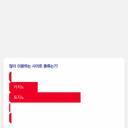
많이 이용하는 사이트 종류는??
스포츠
2% (9)
카지노
26% (84)
토지노
65% (210)
미니게임
1% (6)
슬롯
2% (7)