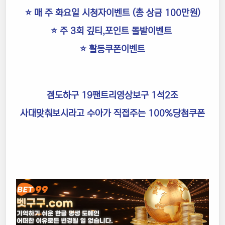
⭐️ 매 주 화요일 시청자이벤트 (총 상금 100만원)
⭐️ 주 3회 깊티,포인트 돌발이벤트
⭐️ 활동쿠폰이벤트
겜도하구 19팬트리영상보구 1석2조
사대맞춰보시라고 수아가 직접주는 100%당첨쿠폰