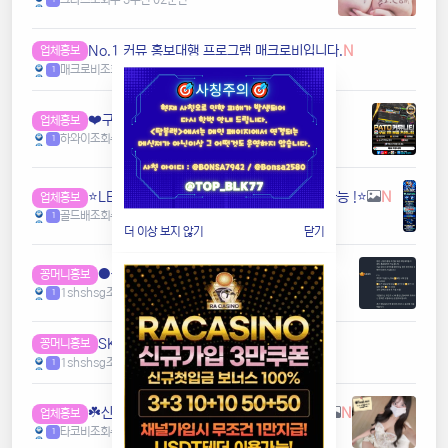
️️No.1 커뮤 홍보대행 프️로그램 매크로비입니다.
N
업체홍보
매크로비
조회수 3
추천 0
3분전
1
❤️️구글 ❤️1위 보증 ' 파토커뮤니티 ' ♥️
N
업체홍보
하와이
조회수 3
추천 0
5분전
1
⭐️LET'S BET 렛츠벳 - 테더 & 원화 입출금가능 !⭐️
N
업체홍보
골드배
조회수 3
추천 0
5분전
1
더 이상 보지 않기
닫기
●상점벳 5만 가입꽁 ㅅㅅ
N
꽁머니홍보
1shshsg
조회수 3
추천 0
6분전
1
SKY카지노 가입쿠폰 3만
N
꽁머니홍보
1shshsg
조회수 3
추천 0
7분전
1
☘️️신규 20만원 당첨쿠폰 수령하세요 ⭕️⭕️ 유튜브검색 > 수아영상방☘️
N
업체홍보
타코비
조회수 3
추천 0
7분전
1