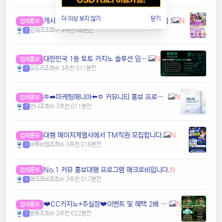
더 이상 보지 않기
닫기
️️게시글 , 댓글만 달아도 현금화가능한 머니지급 !
N
업체홍보
김워크
조회수 3
추천 0
8분전
1
️대한민국️ 1등 토토 카지노 솔루션 임대 전문
N
업체홍보
오드리
조회수 3
추천 0
11분전
1
✡️➡️마케팅매니아⬅️✡️ 커뮤니티 홍보 프로그램⭐️구글 찌라시 프로그램⭐️카톡 텔레 미니게임 오토픽⭐️마케팅프로그램✡️ hwyt
N
업체홍보
빈나
조회수 3
추천 0
11분전
1
️️대형 메이저계열사에서 TM직원 모집합니다.
N
업체홍보
비투비업
조회수 3
추천 0
16분전
1
️️No.1 커뮤 홍보대행 프️로그램 매크로비입니다.
N
업체홍보
매크로비
조회수 3
추천 0
17분전
1
❤️CC️카지노+주실장❤️이벤트 및 혜택 2배 (중복⭕️)❤️탄탄한 자본, 무사고 ✅빠른충환✅
N
업체홍보
방토
조회수 3
추천 0
22분전
1