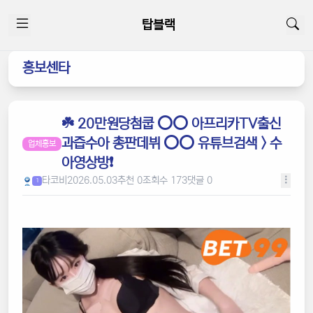
탑블랙
홍보센타
☘️ 20만원당첨쿱 ⭕️⭕️ 아프리카TV출신
과즙수아 총판데뷔 ⭕️⭕️ 유튜브검색 > 수
업체홍보
아영상방❗️
타코비
2026.05.03
추천 0
조회수 173
댓글 0
1