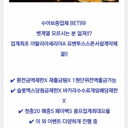
수아보증업체 BET99
벳계열 모르시는 분 없져!!?
업계최초 이탈리아세리아A 유벤투스스폰서쉽계약체
결!!
✔️ 환전금액제한X 재출금텀X 1원단위전액출금가능
✔️ 슬롯맥스당첨금제한X 바카라수수료게임배당제한
X
✔️ 첫충20 매충5 페이백5 콤프업계최대요율
✔️ 이 외 이벤트 다양하게 진행 중