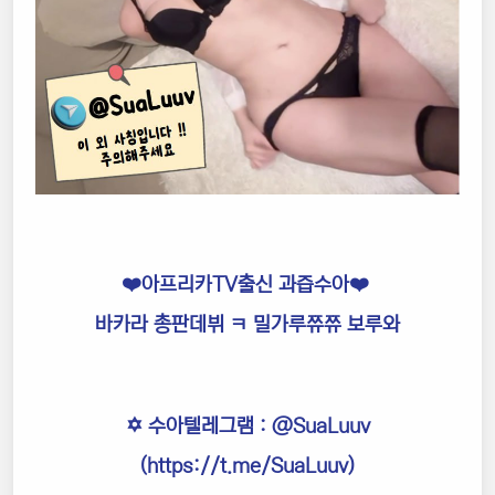
❤️아프리카TV출신 과즙수아❤️
바카라 총판데뷔 ㅋ 밀가루쮸쮸 보루와
✡️ 수아텔레그램 :
@SuaLuuv
(
https://t.me/SuaLuuv
)