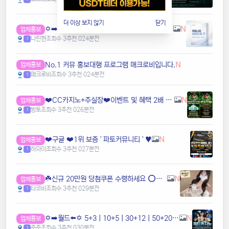
더 이상 보지 않기
닫기
✡️➡️마케팅매니아⬅️✡️ 커뮤니티 홍보 프로그램⭐️구글 찌라시 프로그램⭐️카톡 텔레 미니게임 오토픽⭐️마케팅프로그램✡️ g9w9
N
업체홍보
나린현
조회수 3
추천 0
24분전
1
️️No.1 커뮤 홍보대행 프️로그램 매크로비입니다.
N
업체홍보
매크로비
조회수 3
추천 0
24분전
1
❤️CC️카지노+주실장❤️이벤트 및 혜택 2배 (중복⭕️)❤️탄탄한 자본, 무사고 ✅빠른충환✅
N
업체홍보
방토
조회수 3
추천 0
26분전
1
❤️️구글 ❤️1위 보증 ' 파토커뮤니티 ' ♥️
N
업체홍보
하와이
조회수 3
추천 0
27분전
1
☘️️신규 20만원 당첨쿠폰 수령하세요 ⭕️⭕️ 유튜브검색 > 수아영상방☘️
N
업체홍보
타코비
조회수 3
추천 0
29분전
1
✡️➡️월드⬅️✡️ 5+3ㅣ10+5ㅣ30+12ㅣ50+20ㅣ100+35ㅣ200+70 ✡️무한매충✡️모든배팅제재없음✡️다양한 이벤트✡️ pfgg
N
업체홍보
준준
조회수 3
추천 0
30분전
1