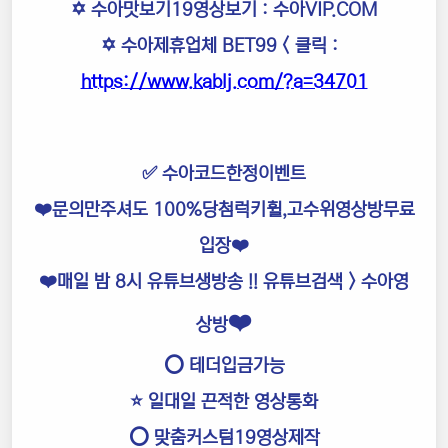
✡️ 수아맛보기19영상보기 :
수아VIP.COM
✡️ 수아제휴업체 BET99
< 클릭 :
https://www.kablj.com/?a=34701
✅ 수아코드한정이벤트
❤️문의만주셔도 100%당첨럭키휠,고수위영상방무료
입장❤️
❤️매일 밤 8시 유튜브생방송 !! 유튜브검색 > 수아영
❤️
상방
⭕️ 테더입금가능
⭐️ 일대일 끈적한 영상통화
⭕️ 맞춤커스텀19영상제작