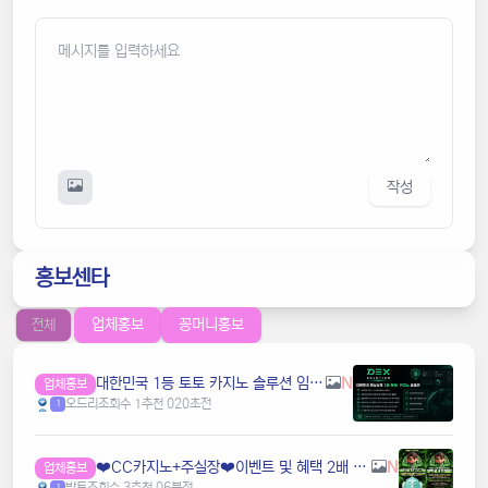
작성
홍보센타
업체홍보
꽁머니홍보
전체
️대한민국️ 1등 토토 카지노 솔루션 임대 전문
N
업체홍보
오드리
조회수 1
추천 0
20초전
1
❤️CC️카지노+주실장❤️이벤트 및 혜택 2배 (중복⭕️)❤️탄탄한 자본, 무사고 ✅빠른충환✅
N
업체홍보
방토
조회수 3
추천 0
6분전
1