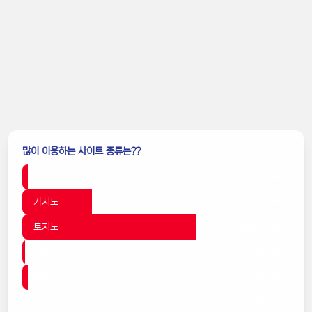
많이 이용하는 사이트 종류는??
스포츠
2% (9)
카지노
26% (84)
토지노
65% (210)
미니게임
1% (6)
슬롯
2% (7)
홀덤
0% (2)