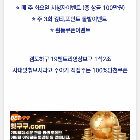
⭐️ 매 주 화요일 시청자이벤트 (총 상금 100만원)
⭐️ 주 3회 깊티,포인트 돌발이벤트
⭐️ 활동쿠폰이벤트
겜도하구 19팬트리영상보구 1석2조
사대맞춰보시라고 수아가 직접주는 100%당첨쿠폰