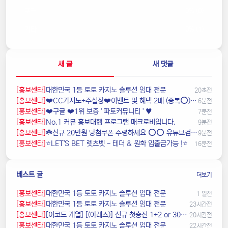
포커
0% (0)
기타
0% (1)
새 글
새 댓글
[홍보센타]
️대한민국️ 1등 토토 카지노 솔루션 임대 전문
20초전
[홍보센타]
❤️CC️카지노+주실장❤️이벤트 및 혜택 2배 (중복⭕️)❤️탄탄한 자본, 무사고 ✅빠른충환✅
6분전
[홍보센타]
❤️️구글 ❤️1위 보증 ' 파토커뮤니티 ' ♥️
7분전
[홍보센타]
️️No.1 커뮤 홍보대행 프️로그램 매크로비입니다.
9분전
[홍보센타]
☘️️신규 20만원 당첨쿠폰 수령하세요 ⭕️⭕️ 유튜브검색 > 수아영상방☘️
9분전
[홍보센타]
⭐️LET'S BET 렛츠벳 - 테더 & 원화 입출금가능 !⭐️
16분전
베스트 글
더보기
[홍보센타]
️대한민국️ 1등 토토 카지노 솔루션 임대 전문
1 일전
[홍보센타]
️대한민국️ 1등 토토 카지노 솔루션 임대 전문
23시간전
[홍보센타]
[어코드 계열] [(아레스)] 신규 첫충전 1+2 or 30% | 매일첫충 20% 무한매충 10%
20시간전
[홍보센타]
️대한민국️ 1등 토토 카지노 솔루션 임대 전문
22시간전