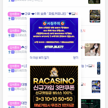
❤️️구글 ❤️1위 보증 ' 파토커뮤니티 ' ♥️
N
업체홍보
하와이
조회수 3
추천 0
7분전
1
️️No.1 커뮤 홍보대행 프️로그램 매크로비입니다.
N
업체홍보
매크로비
조회수 3
추천 0
9분전
1
☘️️신규 20만원 당첨쿠폰 수령하세요 ⭕️⭕️ 유튜브검색 > 수아영상방☘️
N
업체홍보
타코비
조회수 3
추천 0
9분전
1
더 이상 보지 않기
닫기
⭐️LET'S BET 렛츠벳 - 테더 & 원화 입출금가능 !⭐️
N
업체홍보
골드배
조회수 3
추천 0
16분전
1
️️대형 메이저계열사에서 TM직원 모집합니다.
N
업체홍보
비투비업
조회수 3
추천 0
18분전
1
️대한민국️ 1등 토토 카지노 솔루션 임대 전문
N
업체홍보
오드리
조회수 3
추천 0
18분전
1