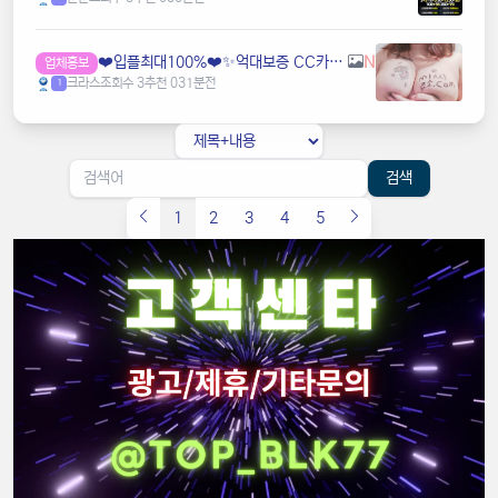
❤️️입플최대100%❤️✨억대보증 CC카지노✨❤️무기명테더가입O❤️블랙가입O❤️승인전화X❤️
N
업체홍보
크라스
조회수 3
추천 0
31분전
1
검색
1
2
3
4
5