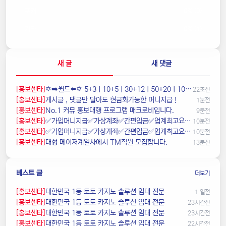
포커
0% (0)
기타
0% (1)
새 글
새 댓글
[홍보센타]
✡️➡️월드⬅️✡️ 5+3ㅣ10+5ㅣ30+12ㅣ50+20ㅣ100+35ㅣ200+70 ✡️무한매충✡️모든배팅제재없음✡️다양한 이벤트✡️ r749
22초전
[홍보센타]
️️게시글 , 댓글만 달아도 현금화가능한 머니지급 !
1분전
[홍보센타]
️️No.1 커뮤 홍보대행 프️로그램 매크로비입니다.
9분전
[홍보센타]
✅가입머니지급✅가상계좌✅간편입금✅업계최고요율✅가입최대(135만원지원금)✅유저＆파트너문의ok✅
10분전
[홍보센타]
✅가입머니지급✅가상계좌✅간편입금✅업계최고요율✅가입최대(135만원지원금)✅유저＆파트너문의ok✅
10분전
[홍보센타]
️️대형 메이저계열사에서 TM직원 모집합니다.
13분전
베스트 글
더보기
[홍보센타]
️대한민국️ 1등 토토 카지노 솔루션 임대 전문
1 일전
[홍보센타]
️대한민국️ 1등 토토 카지노 솔루션 임대 전문
23시간전
[홍보센타]
️대한민국️ 1등 토토 카지노 솔루션 임대 전문
23시간전
[홍보센타]
️대한민국️ 1등 토토 카지노 솔루션 임대 전문
22시간전