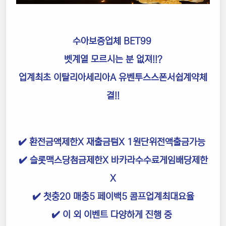
수아보증업체 BET99
벳계열 모르시는 분 없져!!?
업계최초 이탈리아세리아A 유벤투스스폰서쉽계약체
결!!
✔️ 환전금액제한X 재출금텀X 1원단위전액출금가능
✔️ 슬롯맥스당첨금제한X 바카라수수료게임배당제한
X
✔️ 첫충20 매충5 페이백5 콤프업계최대요율
✔️ 이 외 이벤트 다양하게 진행 중