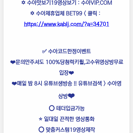
✡️ 수아맛보기19영상보기 :
수아VIP.COM
✡️ 수아제휴업체 BET99
< 클릭 :
https://www.kablj.com/?a=34701
✅ 수아코드한정이벤트
❤️문의만주셔도 100%당첨럭키휠,고수위영상방무료
입장❤️
❤️매일 밤 8시 유튜브생방송 !! 유튜브검색 > 수아영
❤️
상방
⭕️ 테더입금가능
⭐️ 일대일 끈적한 영상통화
⭕️ 맞춤커스텀19영상제작