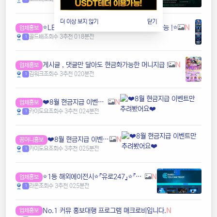
더 이상 보지 않기
닫기
⭐️LET'S BET 렛츠벳 - 테더 & 원화 입출금가능 !⭐️
N
업체홍보
골드배
조회수 3
추천 0
18분전
1
️️게시글 , 댓글만 달아도 현금화가능한 머니지급 !
N
업체홍보
김워크
조회수 3
추천 0
20분전
1
❤️8월 현금지급 이벤트만 추려봤어요❤️
N
업체홍보
카이도요
조회수 3
추천 0
24분전
1
❤️8월 현금지급 이벤트만 추려봤어요❤️
N
꽁머니홍보
카이도요
조회수 3
추천 0
25분전
1
⭐️1등 해외에이전시⭐️『유로247』⭐️『브이오벳』⭐️『KOBET』⭐️『ONECONNECT』⭐️ d1mr
N
업체홍보
라온
조회수 3
추천 0
25분전
1
️️No.1 커뮤 홍보대행 프️로그램 매크로비입니다.
N
업체홍보