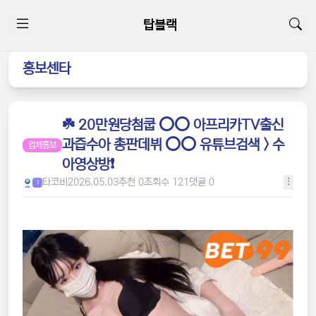
탑블랙
홍보센타
☘️ 20만원당첨쿱 ⭕️⭕️ 아프리카TV출신
과즙수아 총판데뷔 ⭕️⭕️ 유튜브검색 > 수
업체홍보
아영상방❗️
타코비
2026.05.03
추천 0
조회수 121
댓글 0
1