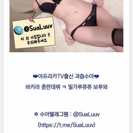
❤️아프리카TV출신 과즙수아❤️
바카라 총판데뷔 ㅋ 밀가루쮸쮸 보루와
✡️ 수아텔레그램 :
@SuaLuuv
(
https://t.me/SuaLuuv
)