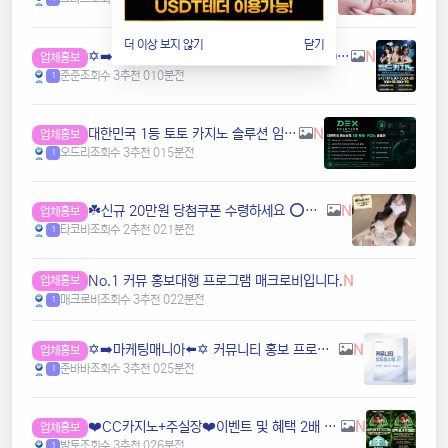
더 이상 보지 않기
닫기
✡️➡️월드⬅️✡️ 5+3ㅣ10+5ㅣ30+12ㅣ50+20ㅣ100+35ㅣ200+70 ✡️무한매충✡️모든배팅제재없음✡️다양한 이벤트✡️ v7u6
N
업체홍보
준준
조회수 3
추천 0
10분전
1
️대한민국️ 1등 토토 카지노 솔루션 임대 전문
N
업체홍보
오드리
조회수 3
추천 0
15분전
1
☘️️신규 20만원 당첨쿠폰 수령하세요 ⭕️⭕️ 유튜브검색 > 수아영상방☘️
N
업체홍보
타코비
조회수 2
추천 0
21분전
1
️️No.1 커뮤 홍보대행 프️로그램 매크로비입니다.
N
업체홍보
매크로비
조회수 3
추천 0
22분전
1
✡️➡️마케팅매니아⬅️✡️ 커뮤니티 홍보 프로그램⭐️구글 찌라시 프로그램⭐️카톡 텔레 미니게임 오토픽⭐️마케팅프로그램✡️ ggdx
N
업체홍보
준바바
조회수 3
추천 0
25분전
1
❤️CC️카지노+주실장❤️이벤트 및 혜택 2배 (중복⭕️)❤️탄탄한 자본, 무사고 ✅빠른충환✅
N
업체홍보
방토
조회수 3
추천 0
26분전
1