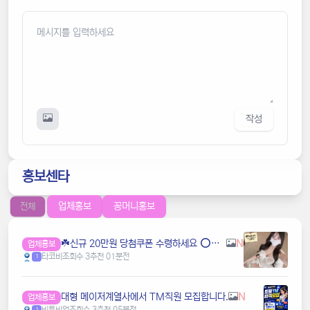
작성
홍보센타
업체홍보
꽁머니홍보
전체
☘️️신규 20만원 당첨쿠폰 수령하세요 ⭕️⭕️ 유튜브검색 > 수아영상방☘️
N
업체홍보
타코비
조회수 3
추천 0
1분전
1
️️대형 메이저계열사에서 TM직원 모집합니다.
N
업체홍보
비투비업
조회수 3
추천 0
5분전
1