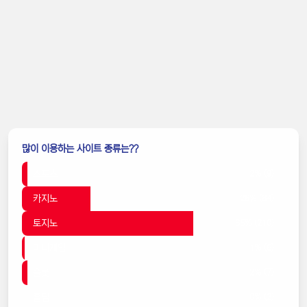
많이 이용하는 사이트 종류는??
스포츠
2% (9)
카지노
26% (84)
토지노
65% (210)
미니게임
1% (6)
슬롯
2% (7)
홀덤
0% (2)