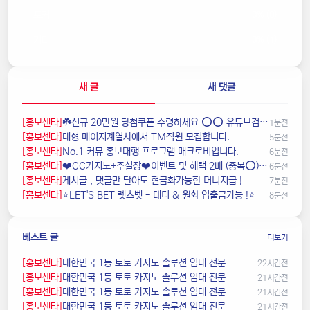
포커
0% (0)
기타
0% (1)
새 글
새 댓글
[홍보센타]
☘️️신규 20만원 당첨쿠폰 수령하세요 ⭕️⭕️ 유튜브검색 > 수아영상방☘️
1분전
[홍보센타]
️️대형 메이저계열사에서 TM직원 모집합니다.
5분전
[홍보센타]
️️No.1 커뮤 홍보대행 프️로그램 매크로비입니다.
6분전
[홍보센타]
❤️CC️카지노+주실장❤️이벤트 및 혜택 2배 (중복⭕️)❤️탄탄한 자본, 무사고 ✅빠른충환✅
6분전
[홍보센타]
️️게시글 , 댓글만 달아도 현금화가능한 머니지급 !
7분전
[홍보센타]
⭐️LET'S BET 렛츠벳 - 테더 & 원화 입출금가능 !⭐️
8분전
베스트 글
더보기
[홍보센타]
️대한민국️ 1등 토토 카지노 솔루션 임대 전문
22시간전
[홍보센타]
️대한민국️ 1등 토토 카지노 솔루션 임대 전문
21시간전
[홍보센타]
️대한민국️ 1등 토토 카지노 솔루션 임대 전문
21시간전
[홍보센타]
️대한민국️ 1등 토토 카지노 솔루션 임대 전문
21시간전