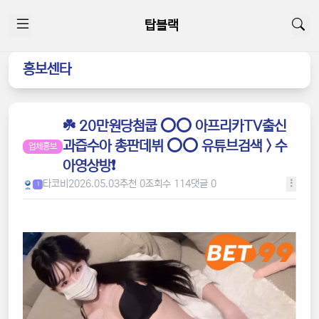
탑블랙
홍보센타
☘️ 20만원당첨쿱 ⭕️⭕️ 아프리카TV출신
과즙수아 총판데뷔 ⭕️⭕️ 유튜브검색 > 수
업체홍보
아영상방❗️
타코비
2026.05.03
추천 0
조회수 114
댓글 0
1