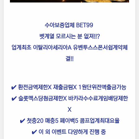
수아보증업체 BET99
벳계열 모르시는 분 없져!!?
업계최초 이탈리아세리아A 유벤투스스폰서쉽계약체
결!!
✔️ 환전금액제한X 재출금텀X 1원단위전액출금가능
✔️ 슬롯맥스당첨금제한X 바카라수수료게임배당제한
X
✔️ 첫충20 매충5 페이백5 콤프업계최대요율
✔️ 이 외 이벤트 다양하게 진행 중