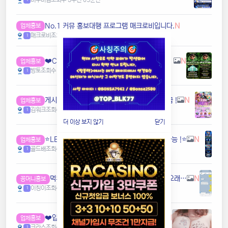
️️No.1 커뮤 홍보대행 프️로그램 매크로비입니다.
N
업체홍보
매크로비
조회수 3
추천 0
6분전
1
❤️CC️카지노+주실장❤️이벤트 및 혜택 2배 (중복⭕️)❤️탄탄한 자본, 무사고 ✅빠른충환✅
N
업체홍보
방토
조회수 3
추천 0
6분전
1
️️게시글 , 댓글만 달아도 현금화가능한 머니지급 !
N
업체홍보
김워크
조회수 3
추천 0
7분전
1
더 이상 보지 않기
닫기
⭐️LET'S BET 렛츠벳 - 테더 & 원화 입출금가능 !⭐️
N
업체홍보
골드배
조회수 3
추천 0
8분전
1
먹튀없는곳 찾고있습니다. 지인이벤트가능 오래된곳사례합니다 (담배,국밥값정도가능)
N
꽁머니홍보
이칭이
조회수 3
추천 0
9분전
1
❤️️입플최대100%❤️✨억대보증 CC카지노✨❤️무기명테더가입O❤️블랙가입O❤️승인전화X❤️
N
업체홍보
크라스
조회수 3
추천 0
9분전
1