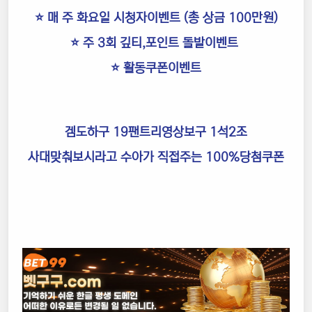
⭐️ 매 주 화요일 시청자이벤트 (총 상금 100만원)
⭐️ 주 3회 깊티,포인트 돌발이벤트
⭐️ 활동쿠폰이벤트
겜도하구 19팬트리영상보구 1석2조
사대맞춰보시라고 수아가 직접주는 100%당첨쿠폰