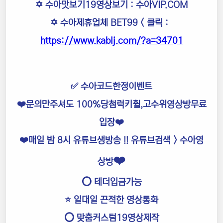
✡️ 수아맛보기19영상보기 :
수아VIP.COM
✡️ 수아제휴업체 BET99
< 클릭 :
https://www.kablj.com/?a=34701
✅ 수아코드한정이벤트
❤️문의만주셔도 100%당첨럭키휠,고수위영상방무료
입장❤️
❤️매일 밤 8시 유튜브생방송 !! 유튜브검색 > 수아영
❤️
상방
⭕️ 테더입금가능
⭐️ 일대일 끈적한 영상통화
⭕️ 맞춤커스텀19영상제작