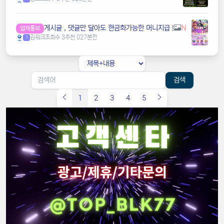
️️게시글 , 댓글만 달아도 현금화가능한 머니지급 !
N
업체홍보
김워크
조회수 3
추천 0
27분전
1
검색
1
2
3
4
5