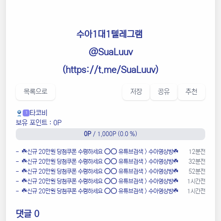
수아1대1텔레그램
@SuaLuuv
(
https://t.me/SuaLuuv
)
목록으로
저장
공유
추천
타코비
1
보유 포인트 : 0P
0P
/ 1,000P (0.0 %)
- ☘️️신규 20만원 당첨쿠폰 수령하세요 ⭕️⭕️ 유튜브검색 > 수아영상방☘️
12분전
- ☘️️신규 20만원 당첨쿠폰 수령하세요 ⭕️⭕️ 유튜브검색 > 수아영상방☘️
32분전
- ☘️️신규 20만원 당첨쿠폰 수령하세요 ⭕️⭕️ 유튜브검색 > 수아영상방☘️
52분전
- ☘️️신규 20만원 당첨쿠폰 수령하세요 ⭕️⭕️ 유튜브검색 > 수아영상방☘️
1시간전
- ☘️️신규 20만원 당첨쿠폰 수령하세요 ⭕️⭕️ 유튜브검색 > 수아영상방☘️
1시간전
댓글 0