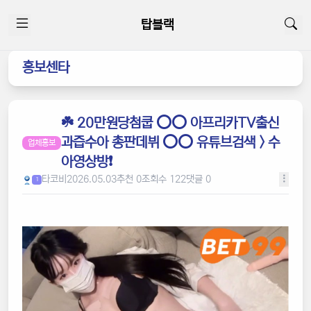
탑블랙
홍보센타
☘️ 20만원당첨쿱 ⭕️⭕️ 아프리카TV출신
과즙수아 총판데뷔 ⭕️⭕️ 유튜브검색 > 수
업체홍보
아영상방❗️
타코비
2026.05.03
추천 0
조회수 122
댓글 0
1