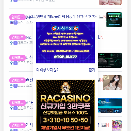
[(유니88벳)] 해외놀이터 No.1 신규(스포츠30%/5+3/10+5 | 카지노10%)
N
업체홍보
오직너
조회수 3
추천 0
5분전
1
️️No.1 커뮤 홍보대행 프️로그램 매크로비입니다.
N
업체홍보
매크로비
조회수 3
추천 0
10분전
1
️대한민국️ 1등 토토 카지노 솔루션 임대 전문
N
업체홍보
오드리
조회수 3
추천 0
12분전
1
더 이상 보지 않기
닫기
☘️️신규 20만원 당첨쿠폰 수령하세요 ⭕️⭕️ 유튜브검색 > 수아영상방☘️
N
업체홍보
타코비
조회수 3
추천 0
12분전
1
⭐️1등 해외에이전시⭐️『유로247』⭐️『브이오벳』⭐️『KOBET』⭐️『원커넥트』⭐️ a51o
N
업체홍보
린민우
조회수 3
추천 0
14분전
1
️️게시글 , 댓글만 달아도 현금화가능한 머니지급 !
N
업체홍보
김워크
조회수 3
추천 0
15분전
1