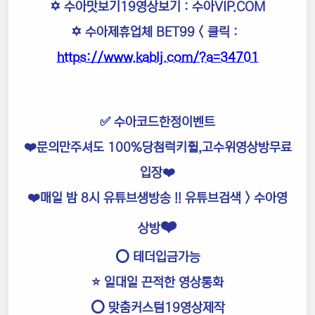
✡️ 수아맛보기19영상보기 :
수아VIP.COM
✡️ 수아제휴업체 BET99
< 클릭 :
https://www.kablj.com/?a=34701
✅ 수아코드한정이벤트
❤️문의만주셔도 100%당첨럭키휠,고수위영상방무료
입장❤️
❤️매일 밤 8시 유튜브생방송 !! 유튜브검색 > 수아영
❤️
상방
⭕️ 테더입금가능
⭐️ 일대일 끈적한 영상통화
⭕️ 맞춤커스텀19영상제작