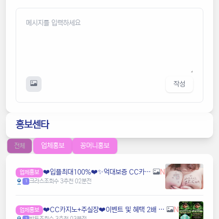
작성
홍보센타
업체홍보
꽁머니홍보
전체
❤️️입플최대100%❤️✨억대보증 CC카지노✨❤️무기명테더가입O❤️블랙가입O❤️승인전화X❤️
N
업체홍보
크라스
조회수 3
추천 0
2분전
1
❤️CC️카지노+주실장❤️이벤트 및 혜택 2배 (중복⭕️)❤️탄탄한 자본, 무사고 ✅빠른충환✅
N
업체홍보
방토
조회수 3
추천 0
3분전
1