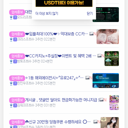
️대한민국️ 1등 토토 카지노 솔루션 임대 전문
N
업체홍보
더 이상 보지 않기
닫기
오드리
조회수 3
추천 0
18분전
1
❤️️입플최대100%❤️✨억대보증 CC카지노✨❤️무기명테더가입O❤️블랙가입O❤️승인전화X❤️
N
업체홍보
크라스
조회수 3
추천 0
22분전
1
❤️CC️카지노+주실장❤️이벤트 및 혜택 2배 (중복⭕️)❤️탄탄한 자본, 무사고 ✅빠른충환✅
N
업체홍보
방토
조회수 3
추천 0
24분전
1
⭐️1등 해외에이전시⭐️『유로247』⭐️『브이오벳』⭐️『KOBET』⭐️『원커넥트』⭐️ stmv
N
업체홍보
린민우
조회수 3
추천 0
25분전
1
️️게시글 , 댓글만 달아도 현금화가능한 머니지급 !
N
업체홍보
김워크
조회수 3
추천 0
31분전
1
☘️️신규 20만원 당첨쿠폰 수령하세요 ⭕️⭕️ 유튜브검색 > 수아영상방☘️
N
업체홍보
타코비
조회수 3
추천 0
31분전
1