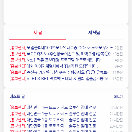
포커
0% (0)
기타
0% (1)
새 글
새 댓글
[홍보센타]
❤️️입플최대100%❤️✨억대보증 CC카지노✨❤️무기명테더가입O❤️블랙가입O❤️승인전화X❤️
2분전
[홍보센타]
❤️CC️카지노+주실장❤️이벤트 및 혜택 2배 (중복⭕️)❤️탄탄한 자본, 무사고 ✅빠른충환✅
3분전
[홍보센타]
️️No.1 커뮤 홍보대행 프️로그램 매크로비입니다.
4분전
[홍보센타]
️️대형 메이저계열사에서 TM직원 모집합니다.
9분전
[홍보센타]
☘️️신규 20만원 당첨쿠폰 수령하세요 ⭕️⭕️ 유튜브검색 > 수아영상방☘️
11분전
[홍보센타]
⭐️LET'S BET 렛츠벳 - 테더 & 원화 입출금가능 !⭐️
13분전
베스트 글
더보기
[홍보센타]
️대한민국️ 1등 토토 카지노 솔루션 임대 전문
22시간전
[홍보센타]
️대한민국️ 1등 토토 카지노 솔루션 임대 전문
21시간전
[홍보센타]
️대한민국️ 1등 토토 카지노 솔루션 임대 전문
21시간전
[홍보센타]
️대한민국️ 1등 토토 카지노 솔루션 임대 전문
23시간전