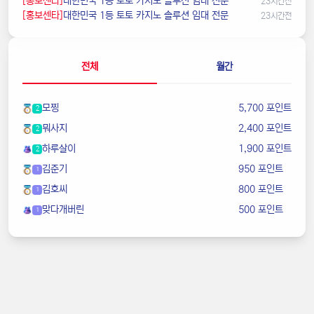
[홍보센타]
️대한민국️ 1등 토토 카지노 솔루션 임대 전문
23시간전
[홍보센타]
️대한민국️ 1등 토토 카지노 솔루션 임대 전문
23시간전
전체
월간
모찡
5,700 포인트
2
뭐사지
2,400 포인트
2
하루살이
1,900 포인트
2
김준기
950 포인트
1
김호씨
800 포인트
1
맞다개버린
500 포인트
1