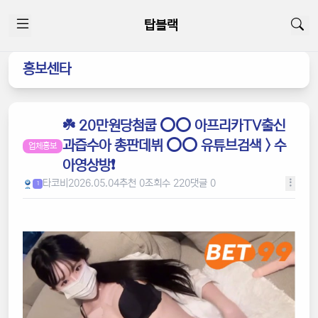
탑블랙
홍보센타
☘️ 20만원당첨쿱 ⭕️⭕️ 아프리카TV출신
과즙수아 총판데뷔 ⭕️⭕️ 유튜브검색 > 수
업체홍보
아영상방❗️
타코비
2026.05.04
추천 0
조회수 220
댓글 0
1