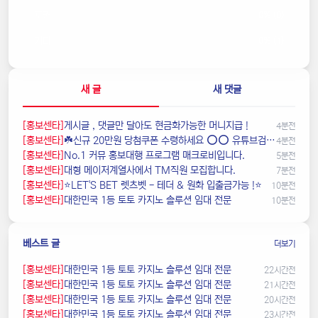
포커
0% (0)
기타
0% (1)
새 글
새 댓글
[홍보센타]
️️게시글 , 댓글만 달아도 현금화가능한 머니지급 !
4분전
[홍보센타]
☘️️신규 20만원 당첨쿠폰 수령하세요 ⭕️⭕️ 유튜브검색 > 수아영상방☘️
4분전
[홍보센타]
️️No.1 커뮤 홍보대행 프️로그램 매크로비입니다.
5분전
[홍보센타]
️️대형 메이저계열사에서 TM직원 모집합니다.
7분전
[홍보센타]
⭐️LET'S BET 렛츠벳 - 테더 & 원화 입출금가능 !⭐️
10분전
[홍보센타]
️대한민국️ 1등 토토 카지노 솔루션 임대 전문
10분전
베스트 글
더보기
[홍보센타]
️대한민국️ 1등 토토 카지노 솔루션 임대 전문
22시간전
[홍보센타]
️대한민국️ 1등 토토 카지노 솔루션 임대 전문
21시간전
[홍보센타]
️대한민국️ 1등 토토 카지노 솔루션 임대 전문
20시간전
[홍보센타]
️대한민국️ 1등 토토 카지노 솔루션 임대 전문
23시간전