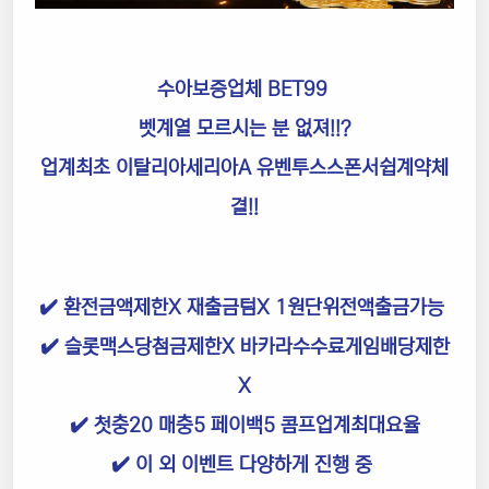
수아보증업체 BET99
벳계열 모르시는 분 없져!!?
업계최초 이탈리아세리아A 유벤투스스폰서쉽계약체
결!!
✔️ 환전금액제한X 재출금텀X 1원단위전액출금가능
✔️ 슬롯맥스당첨금제한X 바카라수수료게임배당제한
X
✔️ 첫충20 매충5 페이백5 콤프업계최대요율
✔️ 이 외 이벤트 다양하게 진행 중