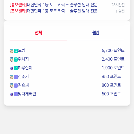
[홍보센타]
️대한민국️ 1등 토토 카지노 솔루션 임대 전문
23시간전
[홍보센타]
️대한민국️ 1등 토토 카지노 솔루션 임대 전문
1 일전
전체
월간
모찡
5,700 포인트
2
뭐사지
2,400 포인트
2
하루살이
1,900 포인트
2
김준기
950 포인트
1
김호씨
800 포인트
1
맞다개버린
500 포인트
1