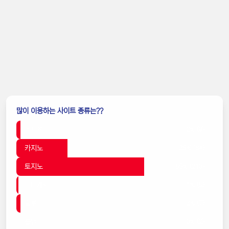
많이 이용하는 사이트 종류는??
스포츠
2% (9)
카지노
26% (84)
토지노
65% (210)
미니게임
1% (6)
슬롯
2% (7)
홀덤
0% (2)