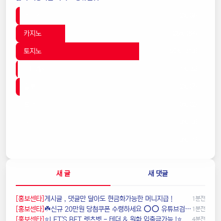
스포츠
2% (9)
카지노
26% (84)
토지노
65% (210)
미니게임
1% (6)
슬롯
2% (7)
홀덤
0% (2)
포커
0% (0)
기타
0% (1)
새 글
새 댓글
[홍보센타]
️️게시글 , 댓글만 달아도 현금화가능한 머니지급 !
1분전
[홍보센타]
☘️️신규 20만원 당첨쿠폰 수령하세요 ⭕️⭕️ 유튜브검색 > 수아영상방☘️
1분전
[홍보센타]
⭐️LET'S BET 렛츠벳 - 테더 & 원화 입출금가능 !⭐️
4분전