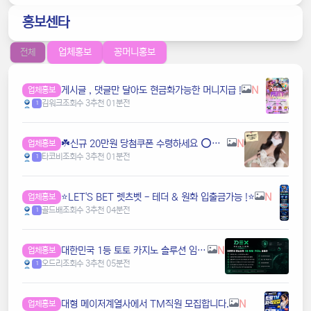
홍보센타
업체홍보
꽁머니홍보
전체
️️게시글 , 댓글만 달아도 현금화가능한 머니지급 !
N
업체홍보
김워크
조회수 3
추천 0
1분전
1
☘️️신규 20만원 당첨쿠폰 수령하세요 ⭕️⭕️ 유튜브검색 > 수아영상방☘️
N
업체홍보
타코비
조회수 3
추천 0
1분전
1
⭐️LET'S BET 렛츠벳 - 테더 & 원화 입출금가능 !⭐️
N
업체홍보
골드배
조회수 3
추천 0
4분전
1
️대한민국️ 1등 토토 카지노 솔루션 임대 전문
N
업체홍보
오드리
조회수 3
추천 0
5분전
1
️️대형 메이저계열사에서 TM직원 모집합니다.
N
업체홍보