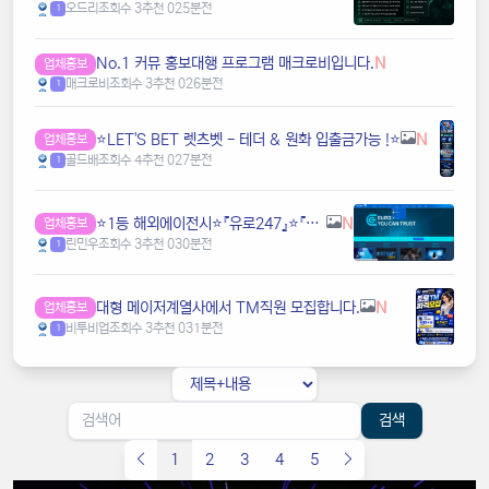
오드리
조회수 3
추천 0
25분전
1
️️No.1 커뮤 홍보대행 프️로그램 매크로비입니다.
N
업체홍보
매크로비
조회수 3
추천 0
26분전
1
⭐️LET'S BET 렛츠벳 - 테더 & 원화 입출금가능 !⭐️
N
업체홍보
골드배
조회수 4
추천 0
27분전
1
⭐️1등 해외에이전시⭐️『유로247』⭐️『브이오벳』⭐️『KOBET』⭐️『원커넥트』⭐️ g4hz
N
업체홍보
린민우
조회수 3
추천 0
30분전
1
️️대형 메이저계열사에서 TM직원 모집합니다.
N
업체홍보
비투비업
조회수 3
추천 0
31분전
1
검색
1
2
3
4
5