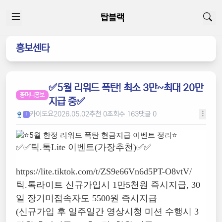
탑블랙
홍보센타
✅5월 리워드 폭탄! 최소 3만~최대 20만
꽁머니홍보
지급 중✅
카이도요
2026.05.02
추천 0
조회수 163
댓글 0
1
✅✅틱.톡Lite 이벤트(가장추천)✅✅
https://lite.tiktok.com/t/ZS9e66Vn6d5PT-O8vtV/
틱.톡라이트 신규가입시 1만5천원 즉시지급, 30
일 장기미접속자도 5500원 즉시지급
(신규가입 후 일주일간 영상시청 미션 수행시 3