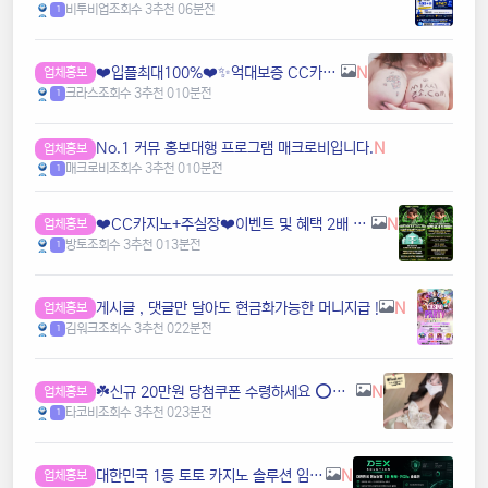
비투비업
조회수 3
추천 0
6분전
1
❤️️입플최대100%❤️✨억대보증 CC카지노✨❤️무기명테더가입O❤️블랙가입O❤️승인전화X❤️
N
업체홍보
크라스
조회수 3
추천 0
10분전
1
️️No.1 커뮤 홍보대행 프️로그램 매크로비입니다.
N
업체홍보
매크로비
조회수 3
추천 0
10분전
1
❤️CC️카지노+주실장❤️이벤트 및 혜택 2배 (중복⭕️)❤️탄탄한 자본, 무사고 ✅빠른충환✅
N
업체홍보
방토
조회수 3
추천 0
13분전
1
️️게시글 , 댓글만 달아도 현금화가능한 머니지급 !
N
업체홍보
김워크
조회수 3
추천 0
22분전
1
☘️️신규 20만원 당첨쿠폰 수령하세요 ⭕️⭕️ 유튜브검색 > 수아영상방☘️
N
업체홍보
타코비
조회수 3
추천 0
23분전
1
️대한민국️ 1등 토토 카지노 솔루션 임대 전문
N
업체홍보