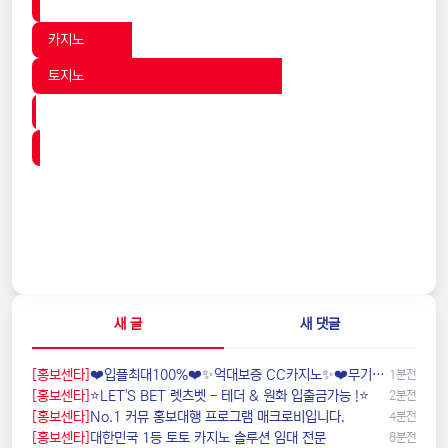
스포츠
2% (9)
카지노
26% (84)
토지노
65% (210)
미니게임
1% (6)
슬롯
2% (7)
홀덤
0% (2)
포커
0% (0)
기타
0% (1)
새 글
새 댓글
[홍보센타]
❤️️입플최대100%❤️✨억대보증 CC카지노✨❤️무기명테더가입O❤️블랙가입O❤️승인전화X❤️
1분전
[홍보센타]
⭐️LET'S BET 렛츠벳 - 테더 & 원화 입출금가능 !⭐️
2분전
[홍보센타]
️️No.1 커뮤 홍보대행 프️로그램 매크로비입니다.
4분전
[홍보센타]
️대한민국️ 1등 토토 카지노 솔루션 임대 전문
8분전