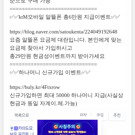
준으로 구매 가능
=============================
✅✅ktM모바일 알뜰폰 총6만원 지급이벤트✅✅
https://blog.naver.com/satoukenta/224049192648
요즘 알뜰폰 요금제 대란입니다. 본인에게 맞는
요금제 찾아서 가입하시고
총29만원 현금성이벤트까지 받아가세요
=============================
✅✅하나머니 신규가입 이벤트✅✅
https://buly.kr/4Ftxrow
신규가입하면 최대 50000 하나머니 지급(사실상
현금과 동일 자계이.체.가능)
목록으로
저장
공유
추천
카이도요
1
보유 포인트 : 0P