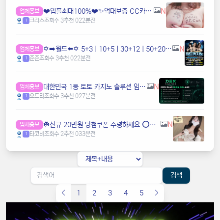
❤️️입플최대100%❤️✨억대보증 CC카지노✨❤️무기명테더가입O❤️블랙가입O❤️승인전화X❤️
N
업체홍보
크라스
조회수 3
추천 0
22분전
1
✡️➡️월드⬅️✡️ 5+3ㅣ10+5ㅣ30+12ㅣ50+20ㅣ100+35ㅣ200+70 ✡️무한매충✡️모든배팅제재없음✡️다양한 이벤트✡️ v7u6
N
업체홍보
준준
조회수 3
추천 0
22분전
1
️대한민국️ 1등 토토 카지노 솔루션 임대 전문
N
업체홍보
오드리
조회수 3
추천 0
27분전
1
☘️️신규 20만원 당첨쿠폰 수령하세요 ⭕️⭕️ 유튜브검색 > 수아영상방☘️
N
업체홍보
타코비
조회수 2
추천 0
33분전
1
검색
1
2
3
4
5