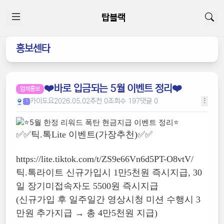
탑블랙
홍보센타
❤️바로 입금되는 5월 이벤트 정리❤️
업체홍보
카이도요
2026.05.02
추천 0
조회수 197
댓글 0
1
✅✅틱.톡Lite 이벤트(가장추천)✅✅
https://lite.tiktok.com/t/ZS9e66Vn6d5PT-O8vtV/
틱.톡라이트 신규가입시 1만5천원 즉시지급, 30
일 장기미접속자도 5500원 즉시지급
(신규가입 후 일주일간 영상시청 미션 수행시 3
만원 추가지급 → 총 4만5천원 지급)