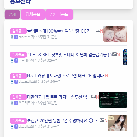
홍보센타
업체홍보
꽁머니홍보
전체
❤️️입플최대100%❤️✨억대보증 CC카지노✨❤️무기명테더가입O❤️블랙가입O❤️승인전화X❤️
N
업체홍보
크라스
조회수 3
추천 0
1분전
1
⭐️LET'S BET 렛츠벳 - 테더 & 원화 입출금가능 !⭐️
N
업체홍보
골드배
조회수 3
추천 0
2분전
1
️️No.1 커뮤 홍보대행 프️로그램 매크로비입니다.
N
업체홍보
매크로비
조회수 3
추천 0
4분전
1
️대한민국️ 1등 토토 카지노 솔루션 임대 전문
N
업체홍보
오드리
조회수 3
추천 0
8분전
1
☘️️신규 20만원 당첨쿠폰 수령하세요 ⭕️⭕️ 유튜브검색 > 수아영상방☘️
N
업체홍보
타코비
조회수 3
추천 0
13분전
1