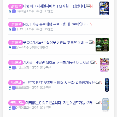
️️대형 메이저계열사에서 TM직원 모집합니다.
N
업체홍보
비투비업
조회수 3
추천 0
17분전
1
️️No.1 커뮤 홍보대행 프️로그램 매크로비입니다.
N
업체홍보
매크로비
조회수 3
추천 0
19분전
1
❤️CC️카지노+주실장❤️이벤트 및 혜택 2배 (중복⭕️)❤️탄탄한 자본, 무사고 ✅빠른충환✅
N
업체홍보
방토
조회수 3
추천 0
19분전
1
️️게시글 , 댓글만 달아도 현금화가능한 머니지급 !
N
업체홍보
김워크
조회수 3
추천 0
19분전
1
⭐️LET'S BET 렛츠벳 - 테더 & 원화 입출금가능 !⭐️
N
업체홍보
골드배
조회수 3
추천 0
21분전
1
먹튀없는곳 찾고있습니다. 지인이벤트가능 오래된곳사례합니다 (담배,국밥값정도가능)
N
꽁머니홍보
이칭이
조회수 3
추천 0
21분전
1