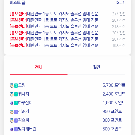
베스트 글
더보기
[홍보센타]
️대한민국️ 1등 토토 카지노 솔루션 임대 전문
21시간전
[홍보센타]
️대한민국️ 1등 토토 카지노 솔루션 임대 전문
20시간전
[홍보센타]
️대한민국️ 1등 토토 카지노 솔루션 임대 전문
21시간전
[홍보센타]
️대한민국️ 1등 토토 카지노 솔루션 임대 전문
20시간전
[홍보센타]
️대한민국️ 1등 토토 카지노 솔루션 임대 전문
20시간전
[홍보센타]
️대한민국️ 1등 토토 카지노 솔루션 임대 전문
19시간전
전체
월간
모찡
5,700 포인트
2
뭐사지
2,400 포인트
2
하루살이
1,900 포인트
2
김준기
950 포인트
1
김호씨
800 포인트
1
맞다개버린
500 포인트
1