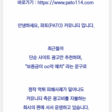
바로가기 :
https://www.pato114.com
안녕하세요, 파토(PATO) 커뮤니티 입니다.
최근들어
단순 사이트 광고만 추천하며,
"보증금이 oo억 예치" 라는 문구로
정작 먹튀 피해사례가 일어나도
커뮤니티 측은 광고비를 지불하는
회사의 편에 서서 운영하고 있습니다.