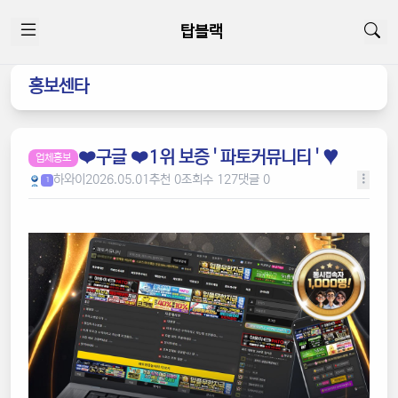
탑블랙
홍보센타
❤️️구글 ❤️1위 보증 ' 파토커뮤니티 ' ♥️
업체홍보
하와이
2026.05.01
추천 0
조회수 127
댓글 0
1