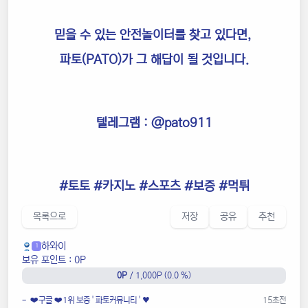
믿을 수 있는 안전놀이터를 찾고 있다면,
파토(PATO)가 그 해답이 될 것입니다.
텔레그램 :
@pato911
#토토 #카지노 #스포츠 #보증 #먹튀
목록으로
저장
공유
추천
하와이
1
보유 포인트 : 0P
0P
/ 1,000P (0.0 %)
- ❤️️구글 ❤️1위 보증 ' 파토커뮤니티 ' ♥️
15초전