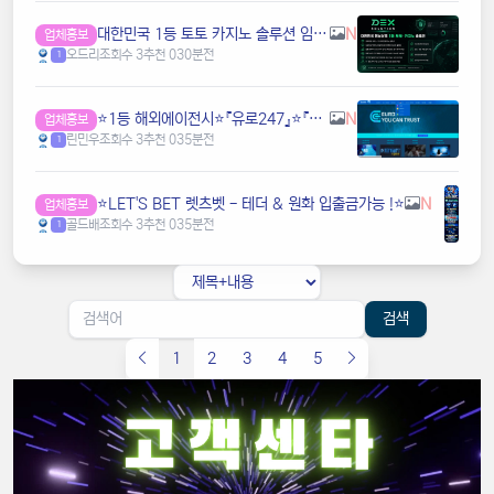
️대한민국️ 1등 토토 카지노 솔루션 임대 전문
N
업체홍보
오드리
조회수 3
추천 0
30분전
1
⭐️1등 해외에이전시⭐️『유로247』⭐️『브이오벳』⭐️『KOBET』⭐️『원커넥트』⭐️ iym3
N
업체홍보
린민우
조회수 3
추천 0
35분전
1
⭐️LET'S BET 렛츠벳 - 테더 & 원화 입출금가능 !⭐️
N
업체홍보
골드배
조회수 3
추천 0
35분전
1
검색
1
2
3
4
5