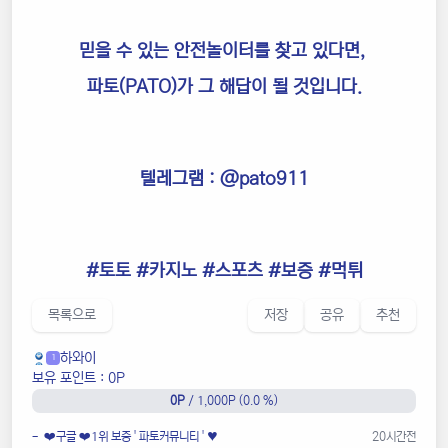
믿을 수 있는 안전놀이터를 찾고 있다면,
파토(PATO)가 그 해답이 될 것입니다.
텔레그램 :
@pato911
#토토 #카지노 #스포츠 #보증 #먹튀
목록으로
저장
공유
추천
하와이
1
보유 포인트 : 0P
0P
/ 1,000P (0.0 %)
- ❤️️구글 ❤️1위 보증 ' 파토커뮤니티 ' ♥️
20시간전