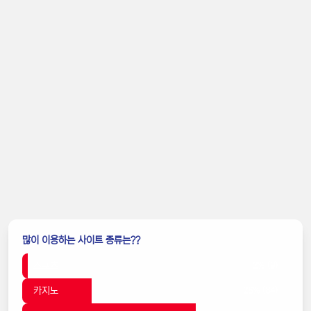
많이 이용하는 사이트 종류는??
스포츠
2% (9)
카지노
26% (84)