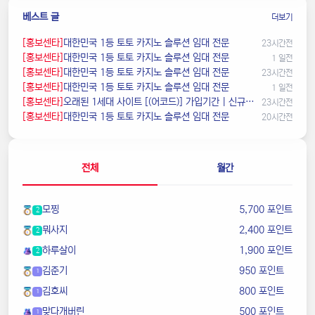
베스트 글
더보기
[홍보센타]
️대한민국️ 1등 토토 카지노 솔루션 임대 전문
23시간전
[홍보센타]
️대한민국️ 1등 토토 카지노 솔루션 임대 전문
1 일전
[홍보센타]
️대한민국️ 1등 토토 카지노 솔루션 임대 전문
23시간전
[홍보센타]
️대한민국️ 1등 토토 카지노 솔루션 임대 전문
1 일전
[홍보센타]
오래된 1세대 사이트 [(어코드)] 가입기간 | 신규입플 5+5 | 업계최고배당
23시간전
[홍보센타]
️대한민국️ 1등 토토 카지노 솔루션 임대 전문
20시간전
전체
월간
모찡
5,700 포인트
2
뭐사지
2,400 포인트
2
하루살이
1,900 포인트
2
김준기
950 포인트
1
김호씨
800 포인트
1
맞다개버린
500 포인트
1