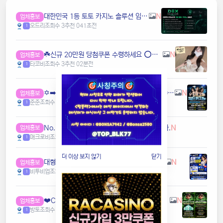
️대한민국️ 1등 토토 카지노 솔루션 임대 전문
N
업체홍보
오드리
조회수 3
추천 0
41초전
1
☘️️신규 20만원 당첨쿠폰 수령하세요 ⭕️⭕️ 유튜브검색 > 수아영상방☘️
N
업체홍보
타코비
조회수 3
추천 0
2분전
1
✡️➡️월드⬅️✡️ 5+3ㅣ10+5ㅣ30+12ㅣ50+20ㅣ100+35ㅣ200+70 ✡️무한매충✡️모든배팅제재없음✡️다양한 이벤트✡️ dc4g
N
업체홍보
준준
조회수 3
추천 0
4분전
1
️️No.1 커뮤 홍보대행 프️로그램 매크로비입니다.
N
업체홍보
매크로비
조회수 3
추천 0
4분전
1
더 이상 보지 않기
닫기
️️대형 메이저계열사에서 TM직원 모집합니다.
N
업체홍보
비투비업
조회수 3
추천 0
5분전
1
❤️CC️카지노+주실장❤️이벤트 및 혜택 2배 (중복⭕️)❤️탄탄한 자본, 무사고 ✅빠른충환✅
N
업체홍보
방토
조회수 3
추천 0
11분전
1