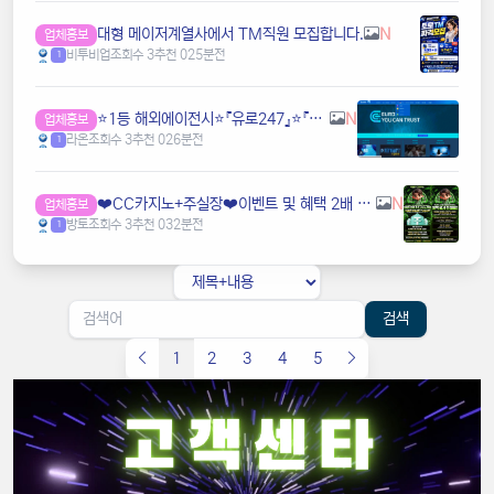
️️대형 메이저계열사에서 TM직원 모집합니다.
N
업체홍보
비투비업
조회수 3
추천 0
25분전
1
⭐️1등 해외에이전시⭐️『유로247』⭐️『브이오벳』⭐️『KOBET』⭐️『ONECONNECT』⭐️ bsi0
N
업체홍보
라온
조회수 3
추천 0
26분전
1
❤️CC️카지노+주실장❤️이벤트 및 혜택 2배 (중복⭕️)❤️탄탄한 자본, 무사고 ✅빠른충환✅
N
업체홍보
방토
조회수 3
추천 0
32분전
1
검색
1
2
3
4
5