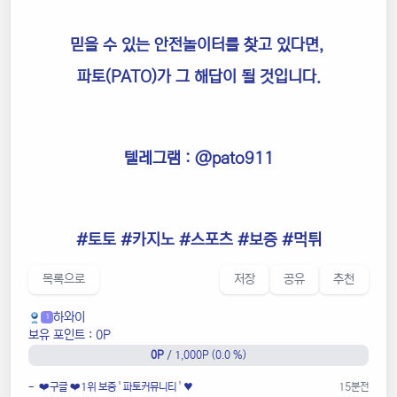
믿을 수 있는 안전놀이터를 찾고 있다면,
파토(PATO)가 그 해답이 될 것입니다.
텔레그램 :
@pato911
#토토 #카지노 #스포츠 #보증 #먹튀
목록으로
저장
공유
추천
하와이
1
보유 포인트 : 0P
0P
/ 1,000P (0.0 %)
- ❤️️구글 ❤️1위 보증 ' 파토커뮤니티 ' ♥️
15분전