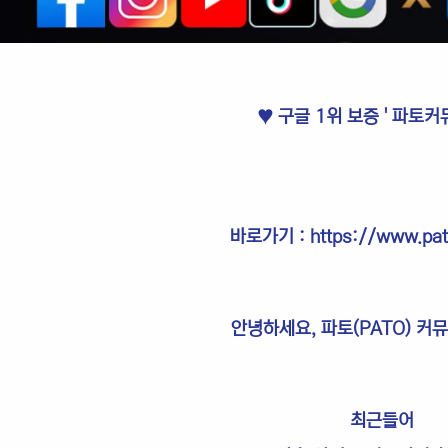
♥️ 구글 1위 보증 ' 파토커뮤
바로가기 :
https://www.pa
안녕하세요, 파토(PATO) 커
최근들어