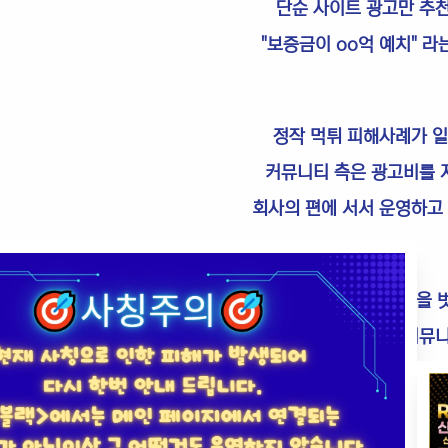
단순 사이트 광고만 추
"보증금이 oo억 예치" 라
정작 먹튀 피해사례가 
커뮤니티 측은 광고비를 
회사의 편에 서서 운영하고
커뮤니티 라는 본질을 
광고만 늘어놓는 검증 커뮤니
저희 '파토(PATO) 커뮤