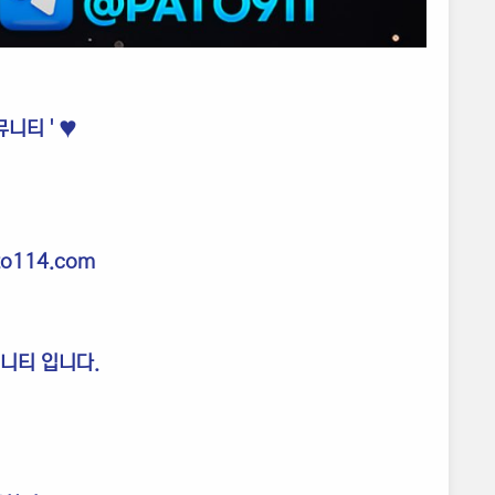
니티 ' ♥️
to114.com
뮤니티 입니다.