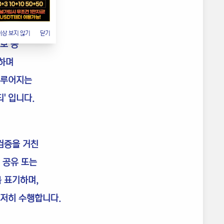
론채굴,
임분석,
이상 보지 않기
닫기
보 등
공하며
이루어지는
' 입니다.
 검증을 거친
 공유 또는
 표기하며,
철저히 수행합니다.