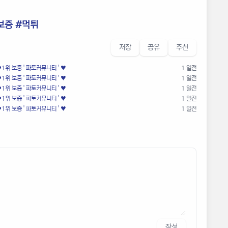
보증 #먹튀
저장
공유
추천
❤️1위 보증 ' 파토커뮤니티 ' ♥️
1 일전
❤️1위 보증 ' 파토커뮤니티 ' ♥️
1 일전
❤️1위 보증 ' 파토커뮤니티 ' ♥️
1 일전
❤️1위 보증 ' 파토커뮤니티 ' ♥️
1 일전
❤️1위 보증 ' 파토커뮤니티 ' ♥️
1 일전
작성