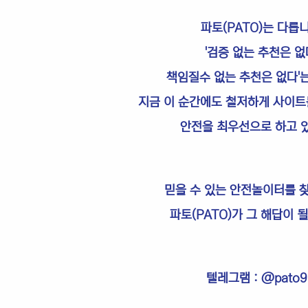
파토(PATO)는 다릅니
'검증 없는 추천은 없
책임질수 없는 추천은 없다'
지금 이 순간에도 철저하게 사이
안전을 최우선으로 하고 
믿을 수 있는 안전놀이터를 
파토(PATO)가 그 해답이 
텔레그램 :
@pato9