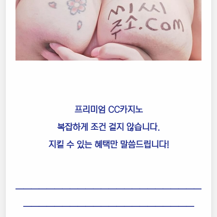
프리미엄 CC카지노
복잡하게 조건 걸지 않습니다.
지킬 수 있는 혜택만 말씀드립니다!
━━━━━━━━━━━━━━━━━━━━━━━━
━━━━━━━━━━━━━━━━━━━━━━