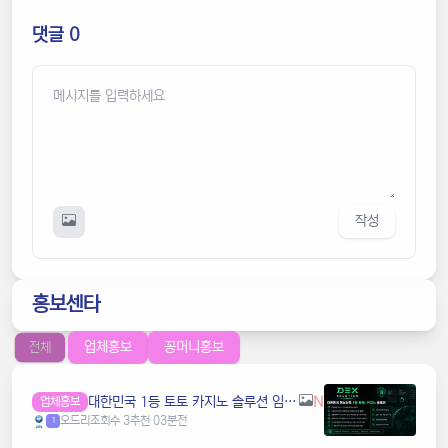
댓글 0
작성
홍보센타
업체홍보
꽁머니홍보
전체
️대한민국️ 1등 토토 카지노 솔루션 임대 전문
N
업체홍보
오드리
조회수 3
추천 0
3분전
1