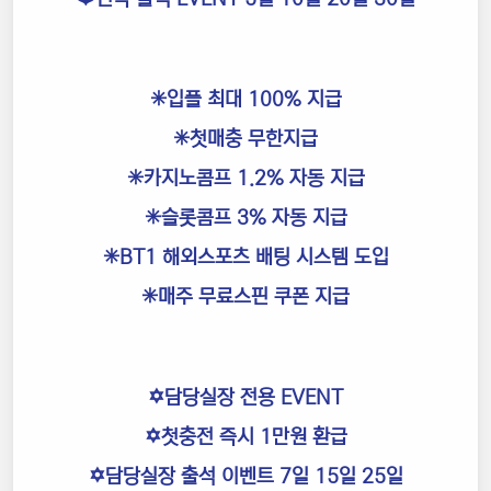
✳️
입플 최대 100% 지급
✳️
첫매충 무한지급
✳️
카지노콤프 1.2% 자동 지급
✳️
슬롯콤프 3% 자동 지급
✳️
BT1 해외스포츠 배팅 시스템 도입
✳️
매주 무료스핀 쿠폰 지급
✡️
담당실장 전용 EVENT
✡️
첫충전 즉시 1만원 환급
✡️
담당실장 출석 이벤트 7일 15일 25일