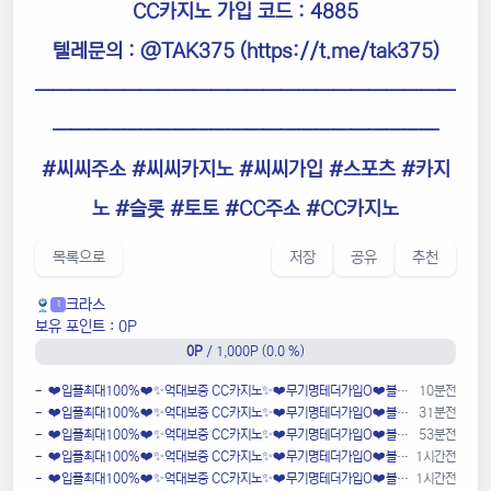
CC카지노 가입 코드 : 4885
텔레문의 :
@TAK375 (https://t.me/tak375)
━━━━━━━━━━━━━━━━━━━━━━━━
━━━━━━━━━━━━━━━━━━━━━━
#씨씨주소 #씨씨카지노 #씨씨가입 #스포츠 #카지
노 #슬롯 #토토 #CC주소 #CC카지노
목록으로
저장
공유
추천
크라스
1
보유 포인트 : 0P
0P
/ 1,000P (0.0 %)
- ❤️️입플최대100%❤️✨억대보증 CC카지노✨❤️무기명테더가입O❤️블랙가입O❤️승인전화X❤️
10분전
- ❤️️입플최대100%❤️✨억대보증 CC카지노✨❤️무기명테더가입O❤️블랙가입O❤️승인전화X❤️
31분전
- ❤️️입플최대100%❤️✨억대보증 CC카지노✨❤️무기명테더가입O❤️블랙가입O❤️승인전화X❤️
53분전
- ❤️️입플최대100%❤️✨억대보증 CC카지노✨❤️무기명테더가입O❤️블랙가입O❤️승인전화X❤️
1시간전
- ❤️️입플최대100%❤️✨억대보증 CC카지노✨❤️무기명테더가입O❤️블랙가입O❤️승인전화X❤️
1시간전