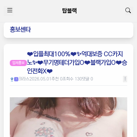
탑블랙
홍보센타
❤️️입플최대100%❤️✨억대보증 CC카지
노✨❤️무기명테더가입O❤️블랙가입O❤️승
업체홍보
인전화X❤️
크라스
2026.05.01
추천 0
조회수 130
댓글 0
1