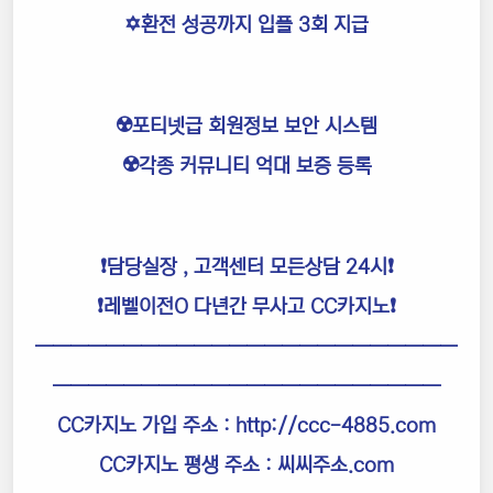
✡️
환전 성공까지 입플 3회 지급
☢️포티넷급 회원정보 보안 시스템
☢️각종 커뮤니티 억대 보증 등록
❗담당실장 , 고객센터 모든상담 24시❗
❗레벨이전O 다년간 무사고 CC카지노❗
━━━━━━━━━━━━━━━━━━━━━━━━
━━━━━━━━━━━━━━━━━━━━━━
CC카지노 가입 주소 :
http://ccc-4885.com
CC카지노 평생 주소 :
씨씨주소.com