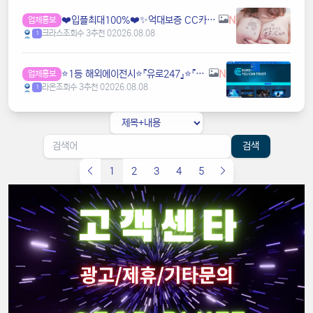
❤️️입플최대100%❤️✨억대보증 CC카지노✨❤️무기명테더가입O❤️블랙가입O❤️승인전화X❤️
N
업체홍보
크라스
조회수 3
추천 0
2026.08.08
1
⭐️1등 해외에이전시⭐️『유로247』⭐️『브이오벳』⭐️『KOBET』⭐️『ONECONNECT』⭐️ d96r
N
업체홍보
라온
조회수 3
추천 0
2026.08.08
1
검색
1
2
3
4
5