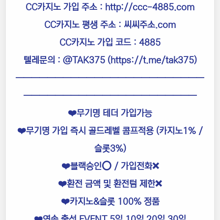
CC카지노 가입 주소 :
http://ccc-4885.com
CC카지노 평생 주소 :
씨씨주소.com
CC카지노 가입 코드 : 4885
텔레문의 :
@TAK375 (https://t.me/tak375)
━━━━━━━━━━━━━━━━━━━━━━━━
━━━━━━━━━━━━━━━━━━━━━━
❤️
무기명 테더 가입가능
❤️
무기명 가입 즉시 골드레벨 콤프적용 (카지노1% /
슬롯3%)
❤️
블랙승인⭕ / 가입전화❌
❤️
환전 금액 및 환전텀 제한❌
❤️
카지노&슬롯 100% 정품
❤️
연속 출석 EVENT 5일 10일 20일 30일