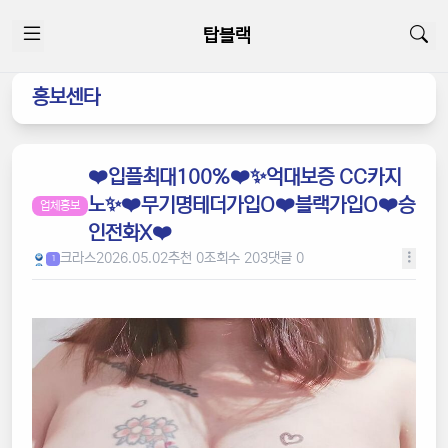
탑블랙
홍보센타
❤️️입플최대100%❤️✨억대보증 CC카지
노✨❤️무기명테더가입O❤️블랙가입O❤️승
업체홍보
인전화X❤️
크라스
2026.05.02
추천 0
조회수 203
댓글 0
1