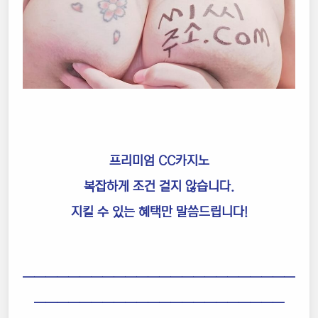
프리미엄 CC카지노
복잡하게 조건 걸지 않습니다.
지킬 수 있는 혜택만 말씀드립니다!
━━━━━━━━━━━━━━━━━━━━━━━━
━━━━━━━━━━━━━━━━━━━━━━