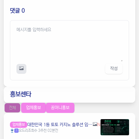
댓글 0
작성
홍보센타
업체홍보
꽁머니홍보
전체
️대한민국️ 1등 토토 카지노 솔루션 임대 전문
N
업체홍보
오드리
조회수 3
추천 0
2분전
1