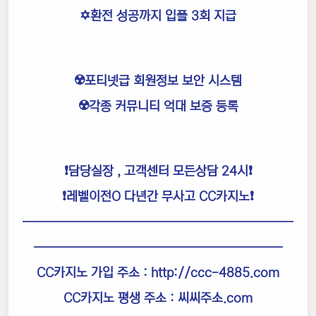
✡️
환전 성공까지 입플 3회 지급
☢️포티넷급 회원정보 보안 시스템
☢️각종 커뮤니티 억대 보증 등록
❗담당실장 , 고객센터 모든상담 24시❗
❗레벨이전O 다년간 무사고 CC카지노❗
━━━━━━━━━━━━━━━━━━━━━━━━
━━━━━━━━━━━━━━━━━━━━━━
CC카지노 가입 주소 :
http://ccc-4885.com
CC카지노 평생 주소 :
씨씨주소.com