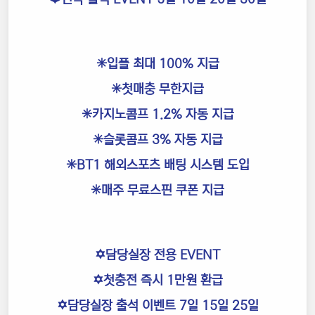
✳️
입플 최대 100% 지급
✳️
첫매충 무한지급
✳️
카지노콤프 1.2% 자동 지급
✳️
슬롯콤프 3% 자동 지급
✳️
BT1 해외스포츠 배팅 시스템 도입
✳️
매주 무료스핀 쿠폰 지급
✡️
담당실장 전용 EVENT
✡️
첫충전 즉시 1만원 환급
✡️
담당실장 출석 이벤트 7일 15일 25일