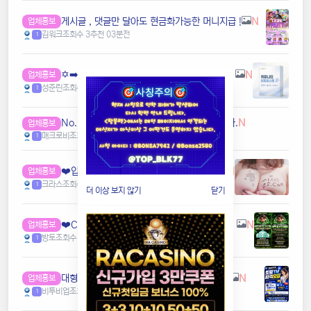
️️게시글 , 댓글만 달아도 현금화가능한 머니지급 !
N
업체홍보
김워크
조회수 3
추천 0
3분전
1
✡️➡️마케팅매니아⬅️✡️ 커뮤니티 홍보 프로그램⭐️구글 찌라시 프로그램⭐️카톡 텔레 미니게임 오토픽⭐️마케팅프로그램✡️ j0l4
N
업체홍보
성준린
조회수 3
추천 0
5분전
1
️️No.1 커뮤 홍보대행 프️로그램 매크로비입니다.
N
업체홍보
매크로비
조회수 3
추천 0
6분전
1
❤️️입플최대100%❤️✨억대보증 CC카지노✨❤️무기명테더가입O❤️블랙가입O❤️승인전화X❤️
N
업체홍보
크라스
조회수 3
추천 0
6분전
1
더 이상 보지 않기
닫기
❤️CC️카지노+주실장❤️이벤트 및 혜택 2배 (중복⭕️)❤️탄탄한 자본, 무사고 ✅빠른충환✅
N
업체홍보
방토
조회수 3
추천 0
12분전
1
️️대형 메이저계열사에서 TM직원 모집합니다.
N
업체홍보
비투비업
조회수 3
추천 0
15분전
1